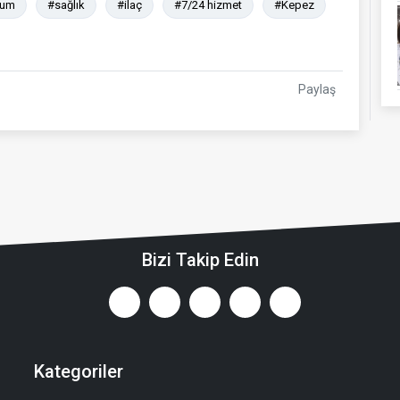
rum
#sağlık
#ilaç
#7/24 hizmet
#Kepez
Paylaş
Bizi Takip Edin
Kategoriler