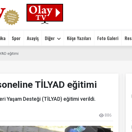
ika
Spor
Asayiş
Diğer
Köşe Yazıları
Foto Galeri
Res
LYAD eğitimi
soneline TİLYAD eğitimi
ri Yaşam Desteği (TİLYAD) eğitimi verildi.
886