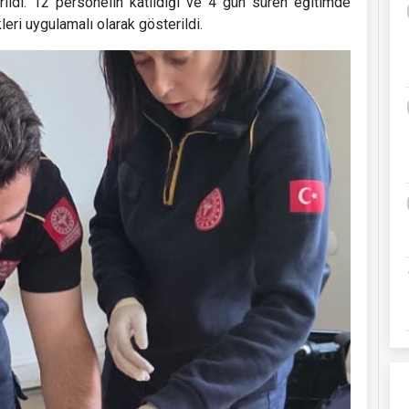
rildi. 12 personelin katıldığı ve 4 gün süren eğitimde
leri uygulamalı olarak gösterildi.