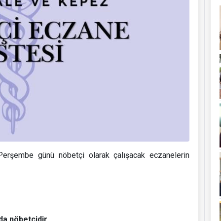
rşembe günü nöbetçi olarak çalışacak eczanelerin
da nöbetçidir.