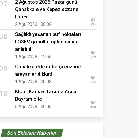
2 Ağustos 2026 Pazar günü
07
Çanakkale ve Kepez eczane
listesi
2 Ağu 2026 - 00:02
674
Sağlıklı yaşamın püf noktaları
08
LÖSEV gönüllü toplantısında
anlatıldı
1 Ağu 2026 - 12:56
659
Çanakkale’de nöbetçi eczane
09
arayanlar dikkat!
1 Ağu 2026 - 00:03
635
Mobil Kanser Tarama Aracı
10
Bayramiç'te
5 Ağu 2026 - 00:05
498
Son Eklenen Haberler