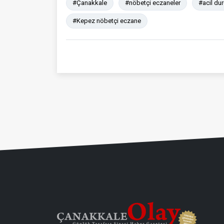
#Çanakkale
#nöbetçi eczaneler
#acil du
#Kepez nöbetçi eczane