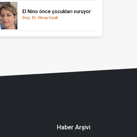
El Nino önce çocukları vuruyor
Doç. Dr. Olcay Uçak
Haber Arşivi