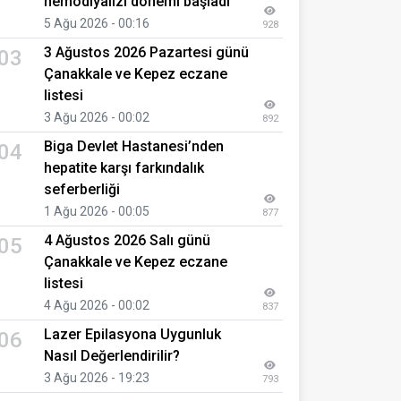
hemodiyalizi dönemi başladı
5 Ağu 2026 - 00:16
928
3 Ağustos 2026 Pazartesi günü
03
Çanakkale ve Kepez eczane
listesi
3 Ağu 2026 - 00:02
892
Biga Devlet Hastanesi’nden
04
hepatite karşı farkındalık
seferberliği
1 Ağu 2026 - 00:05
877
4 Ağustos 2026 Salı günü
05
Çanakkale ve Kepez eczane
listesi
4 Ağu 2026 - 00:02
837
Lazer Epilasyona Uygunluk
06
Nasıl Değerlendirilir?
3 Ağu 2026 - 19:23
793