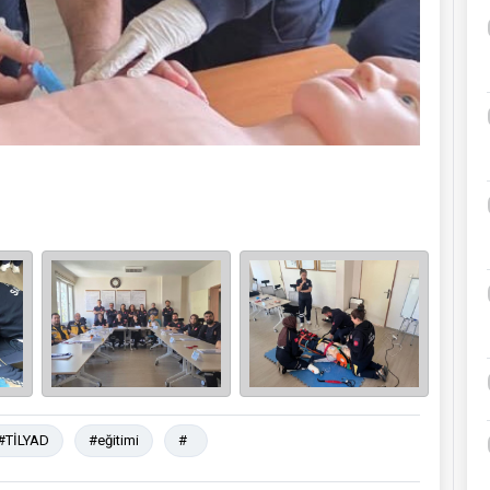
#TİLYAD
#eğitimi
#