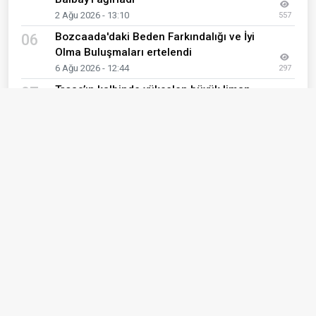
2 Ağu 2026 - 13:10
557
Bozcaada'daki Beden Farkındalığı ve İyi
06
Olma Buluşmaları ertelendi
6 Ağu 2026 - 12:44
297
Troas’ın kalbinde yükselen büyük liman
07
kenti
8 Ağu 2026 - 00:37
70
Son Eklenen Haberler
Bozcaada'daki Beden Farkındalığı ve İyi Olma
01
Buluşmaları ertelendi
6 Ağu 2026 - 12:44
63. Uluslararası Troya Festivali için geri sayım
02
başladı
3 Ağu 2026 - 16:43
Troya Ören Yeri Kazılarında, Troya Savaşı'nın
03