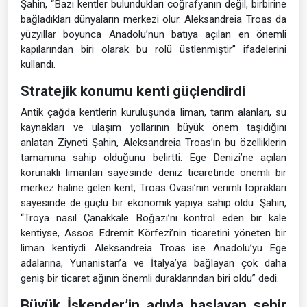
Şahin, “Bazı kentler bulundukları coğrafyanın değil, birbirine
bağladıkları dünyaların merkezi olur. Aleksandreia Troas da
yüzyıllar boyunca Anadolu’nun batıya açılan en önemli
kapılarından biri olarak bu rolü üstlenmiştir” ifadelerini
kullandı.
Stratejik konumu kenti güçlendirdi
Antik çağda kentlerin kuruluşunda liman, tarım alanları, su
kaynakları ve ulaşım yollarının büyük önem taşıdığını
anlatan Ziyneti Şahin, Aleksandreia Troas’ın bu özelliklerin
tamamına sahip olduğunu belirtti. Ege Denizi’ne açılan
korunaklı limanları sayesinde deniz ticaretinde önemli bir
merkez haline gelen kent, Troas Ovası’nın verimli toprakları
sayesinde de güçlü bir ekonomik yapıya sahip oldu. Şahin,
“Troya nasıl Çanakkale Boğazı’nı kontrol eden bir kale
kentiyse, Assos Edremit Körfezi’nin ticaretini yöneten bir
liman kentiydi. Aleksandreia Troas ise Anadolu’yu Ege
adalarına, Yunanistan’a ve İtalya’ya bağlayan çok daha
geniş bir ticaret ağının önemli duraklarından biri oldu” dedi.
Büyük İskender’in adıyla başlayan şehir