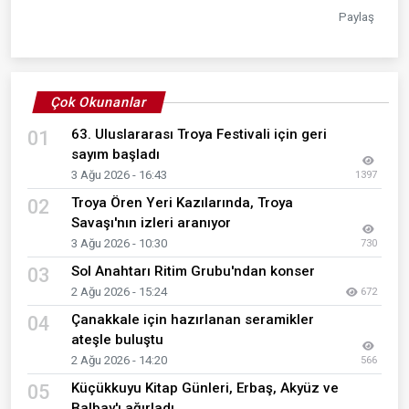
Paylaş
Çok Okunanlar
63. Uluslararası Troya Festivali için geri
01
sayım başladı
3 Ağu 2026 - 16:43
1397
Troya Ören Yeri Kazılarında, Troya
02
Savaşı'nın izleri aranıyor
3 Ağu 2026 - 10:30
730
Sol Anahtarı Ritim Grubu'ndan konser
03
2 Ağu 2026 - 15:24
672
Çanakkale için hazırlanan seramikler
04
ateşle buluştu
2 Ağu 2026 - 14:20
566
Küçükkuyu Kitap Günleri, Erbaş, Akyüz ve
05
Balbay'ı ağırladı