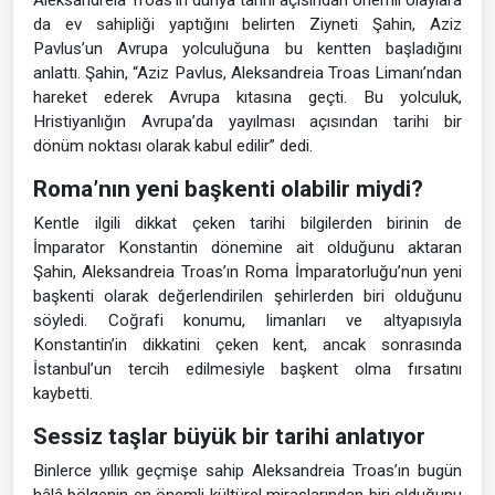
Aleksandreia Troas’ın dünya tarihi açısından önemli olaylara
da ev sahipliği yaptığını belirten Ziyneti Şahin, Aziz
Pavlus’un Avrupa yolculuğuna bu kentten başladığını
anlattı. Şahin, “Aziz Pavlus, Aleksandreia Troas Limanı’ndan
hareket ederek Avrupa kıtasına geçti. Bu yolculuk,
Hristiyanlığın Avrupa’da yayılması açısından tarihi bir
dönüm noktası olarak kabul edilir” dedi.
Roma’nın yeni başkenti olabilir miydi?
Kentle ilgili dikkat çeken tarihi bilgilerden birinin de
İmparator Konstantin dönemine ait olduğunu aktaran
Şahin, Aleksandreia Troas’ın Roma İmparatorluğu’nun yeni
başkenti olarak değerlendirilen şehirlerden biri olduğunu
söyledi. Coğrafi konumu, limanları ve altyapısıyla
Konstantin’in dikkatini çeken kent, ancak sonrasında
İstanbul’un tercih edilmesiyle başkent olma fırsatını
kaybetti.
Sessiz taşlar büyük bir tarihi anlatıyor
Binlerce yıllık geçmişe sahip Aleksandreia Troas’ın bugün