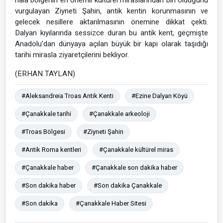
hâlâ bölgenin en önemli kültürel miraslarından biri olduğunu
vurgulayan Ziyneti Şahin, antik kentin korunmasının ve
gelecek nesillere aktarılmasının önemine dikkat çekti.
Dalyan kıyılarında sessizce duran bu antik kent, geçmişte
Anadolu’dan dünyaya açılan büyük bir kapı olarak taşıdığı
tarihi mirasla ziyaretçilerini bekliyor.
(ERHAN TAYLAN)
#Aleksandreia Troas Antik Kenti
#Ezine Dalyan Köyü
#Çanakkale tarihi
#Çanakkale arkeoloji
#Troas Bölgesi
#Ziyneti Şahin
#Antik Roma kentleri
#Çanakkale kültürel miras
#Çanakkale haber
#Çanakkale son dakika haber
#Son dakika haber
#Son dakika Çanakkale
#Son dakika
#Çanakkale Haber Sitesi