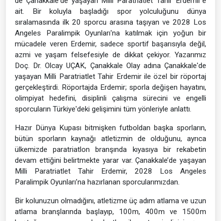
de Çanakkale'de yaşayan Milli Paratriatlet Tahir Erdemir'e
ait. Bir koluyla başladığı spor yolculuğunu dünya
sıralamasında ilk 20 sporcu arasına taşıyan ve 2028 Los
Angeles Paralimpik Oyunları'na katılmak için yoğun bir
mücadele veren Erdemir, sadece sportif başarısıyla değil,
azmi ve yaşam felsefesiyle de dikkat çekiyor. Yazarımız
Doç. Dr. Olcay UÇAK, Çanakkale Olay adına Çanakkale'de
yaşayan Milli Paratriatlet Tahir Erdemir ile özel bir röportaj
gerçekleştirdi. Röportajda Erdemir; sporla değişen hayatını,
olimpiyat hedefini, disiplinli çalışma sürecini ve engelli
sporcuların Türkiye'deki gelişimini tüm yönleriyle anlattı.
Hazır Dünya Kupası bitmişken futboldan başka sporların,
bütün sporların kaynağı atletizmin de olduğunu, ayrıca
ülkemizde paratriatlon branşında kıyasıya bir rekabetin
devam ettiğini belirtmekte yarar var. Çanakkale’de yaşayan
Milli Paratriatlet Tahir Erdemir, 2028 Los Angeles
Paralimpik Oyunları’na hazırlanan sporcularımızdan.
Bir kolunuzun olmadığını, atletizme üç adım atlama ve uzun
atlama branşlarında başlayıp, 100m, 400m ve 1500m