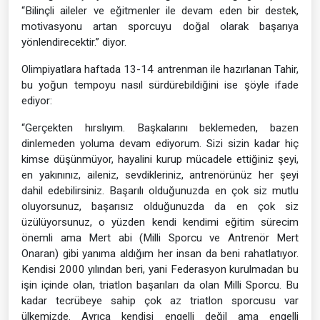
“Bilinçli aileler ve eğitmenler ile devam eden bir destek,
motivasyonu artan sporcuyu doğal olarak başarıya
yönlendirecektir.” diyor.
Olimpiyatlara haftada 13-14 antrenman ile hazırlanan Tahir,
bu yoğun tempoyu nasıl sürdürebildiğini ise şöyle ifade
ediyor:
“Gerçekten hırslıyım. Başkalarını beklemeden, bazen
dinlemeden yoluma devam ediyorum. Sizi sizin kadar hiç
kimse düşünmüyor, hayalini kurup mücadele ettiğiniz şeyi,
en yakınınız, aileniz, sevdikleriniz, antrenörünüz her şeyi
dahil edebilirsiniz. Başarılı olduğunuzda en çok siz mutlu
oluyorsunuz, başarısız olduğunuzda da en çok siz
üzülüyorsunuz, o yüzden kendi kendimi eğitim sürecim
önemli ama Mert abi (Milli Sporcu ve Antrenör Mert
Onaran) gibi yanıma aldığım her insan da beni rahatlatıyor.
Kendisi 2000 yılından beri, yani Federasyon kurulmadan bu
işin içinde olan, triatlon başarıları da olan Milli Sporcu. Bu
kadar tecrübeye sahip çok az triatlon sporcusu var
ülkemizde. Ayrıca kendisi engelli değil ama engelli