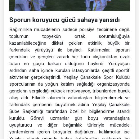
Sporun koruyucu gücü sahaya yansıdı
Bağımlılıkla mücadelenin sadece polisiye tedbirlerle değil,
toplumun topyekûn ortak sorumluluğuyla
kazanılabileceğine dikkat çekilen etkinlik, büyük bir
farkındalık yürüyüşü ile başladı. Katılımcılar, sporun
çocukları ve gençleri zararlı her türlü alışkanlıktan uzak
tutan en güçlü kalkan olduğunu haykırdı. Yürüyüşün
ardından saha içinde kurulan istasyonlarda çeşitli sportif
aktiviteler gerçekleştirildi. Yeşilay Çanakkale Spor Kulübü
sporcularının da yoğun katılım sağladığı organizasyonda
gençlerin sergilediği yüksek motivasyon, tribünlerden büyük
alkış aldı. Etkinlik alanında vatandaşları bilgilendirmek ve
farkındalık çemberini büyütmek adına Yeşilay Çanakkale
Şube Başkanlığı tarafından özel bir bilgilendirme standı
kuruldu. Görevli uzmanlar gün boyu vatandaşlara
uyuşturucu ve diğer bağımlılık türleriyle mücadele
yöntemlerini içeren broşürler dağıtırken, katılımcılar ise
Yeşilay standı önünde hatıra fotoğrafları çektirerek bu