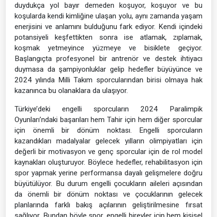
duydukça yol bayır demeden koşuyor, koşuyor ve bu
koşularda kendi kimliğine ulaşan yolu, aynı zamanda yaşam
enerjisini ve anlamını bulduğunu fark ediyor. Kendi içindeki
potansiyeli keşfettikten sonra ise atlamak, zıplamak,
koşmak yetmeyince yüzmeye ve bisiklete geçiyor.
Başlangıçta profesyonel bir antrenör ve destek ihtiyacı
duymasa da şampiyonluklar gelip hedefler büyüyünce ve
2024 yılında Milli Takım sporcularından birisi olmaya hak
kazanınca bu olanaklara da ulaşıyor.
Türkiye’deki engelli sporcuların 2024 Paralimpik
Oyunları’ndaki başarıları hem Tahir için hem diğer sporcular
için önemli bir dönüm noktası. Engelli sporcuların
kazandıkları madalyalar gelecek yılların olimpiyatları için
değerli bir motivasyon ve genç sporcular için de rol model
kaynakları oluşturuyor. Böylece hedefler, rehabilitasyon için
spor yapmak yerine performansa dayalı gelişmelere doğru
büyütülüyor. Bu durum engelli çocukların aileleri açısından
da önemli bir dönüm noktası ve çocuklarının gelecek
planlarında farklı bakış açılarının geliştirilmesine fırsat
sağlıyor. Bundan böyle spor, engelli bireyler için hem kişisel