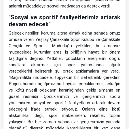
anlamlı mücadeleye sosyal medyadan da destek verdi.
"Sosyal ve sportif faaliyetlerimiz artarak
devam edecek"
Gelecek nesilleri koruma altına almak adına sahada omuz
omuza veren Yeşilay Çanakkale Spor Kulübü ile Çanakkale
Gençlik ve Spor İl Müdürlüğü yetkilileri, bu amansız
mücadelede kurumlar arası iş birliğinin hayati bir önem
taşıdığına değindi. Yetkililer, çocukların enerjilerini doğru
kanallara aktarmak için spor yatırımlarına ağırlık
vereceklerini belirterek şu ortak açıklamalara yer verdi;
"Bağımlılıkla mücadele, topyekûn bir seferberlik gerektirir.
Bugün burada açtığımız bu bayrak, çocuklarımızı sokağın
ve kötü niyetli odakların karanlığından çekip almanın en
güzel resmidir. Çocuklarımızı ve gençlerimizi spora
yönlendiren sosyal ve sportif faaliyetlerin artarak devam
edeceğini ifade etmek istiyoruz. Onların eline kötü
alışkanlıklar değil, spor malzemeleri, raketler, toplar
yakışıyor. Biz her zaman sahada ve gençlerimizin yanında
olacağız." diyerek mücadele kararlılıklarını bir kez daha