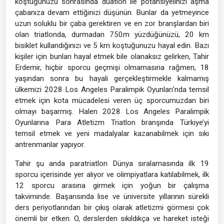
koştuğunuzu sonrasında duatlon ile potansiyelinizi aşma
çabanıza devam ettiğinizi düşünün. Bunlar da yetmeyince
uzun soluklu bir çaba gerektiren ve en zor branşlardan biri
olan triatlonda, durmadan 750m yüzdüğünüzü, 20 km
bisiklet kullandığınızı ve 5 km koştuğunuzu hayal edin. Bazı
kişiler için bunları hayal etmek bile olanaksız gelirken, Tahir
Erdemir, hiçbir sporcu geçmişi olmamasına rağmen, 18
yaşından sonra bu hayali gerçekleştirmekle kalmamış
ülkemizi 2028 Los Angeles Paralimpik Oyunları’nda temsil
etmek için kota mücadelesi veren üç sporcumuzdan biri
olmayı başarmış. Halen 2028 Los Angeles Paralimpik
Oyunlarına Para Atletizm Triatlon branşında Türkiye’yi
temsil etmek ve yeni madalyalar kazanabilmek için sıkı
antrenmanlar yapıyor.
Tahir şu anda paratriatlon Dünya sıralamasında ilk 19
sporcu içerisinde yer alıyor ve olimpiyatlara katılabilmek, ilk
12 sporcu arasına girmek için yoğun bir çalışma
takviminde. Başarısında lise ve üniversite yıllarının sürekli
ders periyotlarından bir çıkış olarak atletizmi görmesi çok
önemli bir etken. O, derslerden sıkıldıkça ve hareket isteği