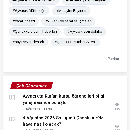
#Ayvacık Yukarıköy Camii
#Yukarıköy Camii inşaatı
#Ayvacık Müftülüğü
#Mülayim Bayındır
#cami inşaatı
#Yukarıköy cami çalışmaları
#Çanakkale cami haberleri
#Ayvacık son dakika
#hayırsever destek
#Çanakkale Haber Sitesi
Paylaş
Çok Okunanlar
Ayvacık’ta Kur’an kursu öğrencileri bilgi
01
yarışmasında buluştu
7 Ağu 2026 - 00:06
1119
4 Ağustos 2026 Salı günü Çanakkale’de
02
hava nasıl olacak?