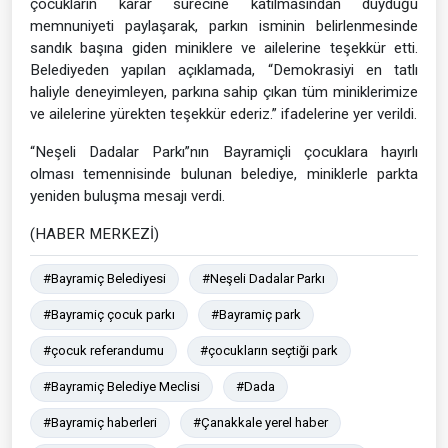
çocukların karar sürecine katılmasından duyduğu
memnuniyeti paylaşarak, parkın isminin belirlenmesinde
sandık başına giden miniklere ve ailelerine teşekkür etti.
Belediyeden yapılan açıklamada, “Demokrasiyi en tatlı
haliyle deneyimleyen, parkına sahip çıkan tüm miniklerimize
ve ailelerine yürekten teşekkür ederiz.” ifadelerine yer verildi.
“Neşeli Dadalar Parkı”nın Bayramiçli çocuklara hayırlı
olması temennisinde bulunan belediye, miniklerle parkta
yeniden buluşma mesajı verdi.
(HABER MERKEZİ)
#Bayramiç Belediyesi
#Neşeli Dadalar Parkı
#Bayramiç çocuk parkı
#Bayramiç park
#çocuk referandumu
#çocukların seçtiği park
#Bayramiç Belediye Meclisi
#Dada
#Bayramiç haberleri
#Çanakkale yerel haber