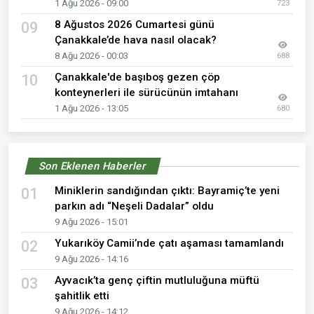
1 Ağu 2026 - 09:00
723
8 Ağustos 2026 Cumartesi günü
09
Çanakkale’de hava nasıl olacak?
8 Ağu 2026 - 00:03
688
Çanakkale'de başıboş gezen çöp
10
konteynerleri ile sürücünün imtahanı
1 Ağu 2026 - 13:05
680
Son Eklenen Haberler
Miniklerin sandığından çıktı: Bayramiç’te yeni
01
parkın adı “Neşeli Dadalar” oldu
9 Ağu 2026 - 15:01
Yukarıköy Camii’nde çatı aşaması tamamlandı
02
9 Ağu 2026 - 14:16
Ayvacık’ta genç çiftin mutluluğuna müftü
03
şahitlik etti
9 Ağu 2026 - 14:12