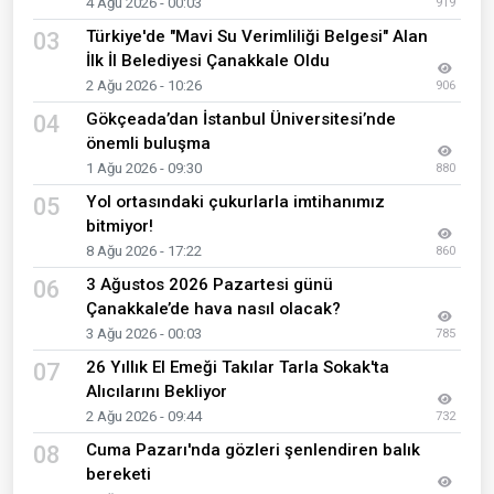
4 Ağu 2026 - 00:03
919
Türkiye'de "Mavi Su Verimliliği Belgesi" Alan
03
İlk İl Belediyesi Çanakkale Oldu
2 Ağu 2026 - 10:26
906
Gökçeada’dan İstanbul Üniversitesi’nde
04
önemli buluşma
1 Ağu 2026 - 09:30
880
Yol ortasındaki çukurlarla imtihanımız
05
bitmiyor!
8 Ağu 2026 - 17:22
860
3 Ağustos 2026 Pazartesi günü
06
Çanakkale’de hava nasıl olacak?
3 Ağu 2026 - 00:03
785
26 Yıllık El Emeği Takılar Tarla Sokak'ta
07
Alıcılarını Bekliyor
2 Ağu 2026 - 09:44
732
Cuma Pazarı'nda gözleri şenlendiren balık
08
bereketi