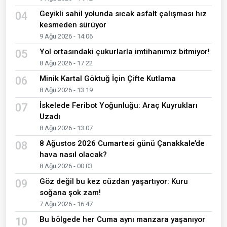
Geyikli sahil yolunda sıcak asfalt çalışması hız
04
kesmeden sürüyor
9 Ağu 2026 - 14:06
Yol ortasındaki çukurlarla imtihanımız bitmiyor!
05
8 Ağu 2026 - 17:22
Minik Kartal Göktuğ İçin Çifte Kutlama
06
8 Ağu 2026 - 13:19
İskelede Feribot Yoğunluğu: Araç Kuyrukları
07
Uzadı
8 Ağu 2026 - 13:07
8 Ağustos 2026 Cumartesi günü Çanakkale’de
08
hava nasıl olacak?
8 Ağu 2026 - 00:03
Göz değil bu kez cüzdan yaşartıyor: Kuru
09
soğana şok zam!
7 Ağu 2026 - 16:47
Bu bölgede her Cuma aynı manzara yaşanıyor
10