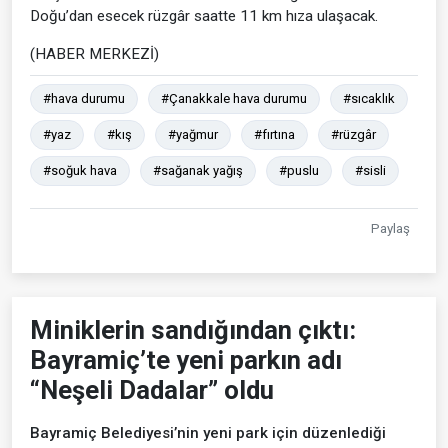
Doğu’dan esecek rüzgâr saatte 11 km hıza ulaşacak.
(HABER MERKEZİ)
#hava durumu
#Çanakkale hava durumu
#sıcaklık
#yaz
#kış
#yağmur
#fırtına
#rüzgâr
#soğuk hava
#sağanak yağış
#puslu
#sisli
Paylaş
Miniklerin sandığından çıktı:
Bayramiç’te yeni parkın adı
“Neşeli Dadalar” oldu
Bayramiç Belediyesi’nin yeni park için düzenlediği