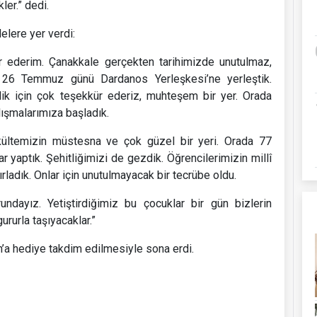
ler.” dedi.
elere yer verdi:
kür ederim. Çanakkale gerçekten tarihimizde unutulmaz,
? 26 Temmuz günü Dardanos Yerleşkesi’ne yerleştik.
lik için çok teşekkür ederiz, muhteşem bir yer. Orada
lışmalarımıza başladık.
ültemizin müstesna ve çok güzel bir yeri. Orada 77
ar yaptık. Şehitliğimizi de gezdik. Öğrencilerimizin millî
rladık. Onlar için unutulmayacak bir tecrübe oldu.
ndayız. Yetiştirdiğimiz bu çocuklar bir gün bizlerin
ururla taşıyacaklar.”
n’a hediye takdim edilmesiyle sona erdi.