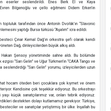
enen eserler seslendirildi. Enes Berk El ve Kaya
i Evren Bilgenoğlu ve çello eğitmeni Didem Erken’in
 topluluk tarafından önce Antonín Dvořák’ın “Slavonic
lemesini yaptığı Bursa türküsü “Aşalım” icra edildi.
 besteci Çınar Kemal Dağ’ın orkestra şefi olarak kendi
öneten Dağ, dinleyicilerden büyük alkış aldı.
f Hakan Şensoy yönetiminde sahne aldı. Bu bölümde
k ezgisi “Sarı Gelin” ve Uğur Türkmen’in “CAKA Tango ve
la seslendirdiği “Sarı Gelin” yorumu, izleyicilerden uzun
Cihat hocam öteden beri çocuklara çok kıymet ve önem
steriyor. Kendisine çok teşekkür ediyoruz. Bu orkestrayı
yaşı küçük sanatçılarımız var, onları tebrik ediyoruz.
rdikleri destekten dolayı kutlamamız gerekiyor. Türkiye,
steciler ve sanatçılar yetiştirmiş bir ülke. İnşallah bu