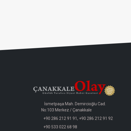
İsmetpaşa Mah. Demircioğlu Cad.
No:103 Merkez / Çanakkale
+90 286 212 91 91, +90 286 212 91 92
+90 533 022 68 98