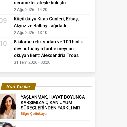
seramikler ateşle buluştu
2 Ağu 2026 - 14:20
Küçükkuyu Kitap Günleri, Erbaş,
09
Akyüz ve Balbay'ı ağırladı
2 Ağu 2026 - 13:10
8 kilometrelik surları ve 100 binlik
10
dev nüfusuyla tarihe meydan
okuyan kent: Aleksandria Troas
31 Tem 2026 - 00:20
Son Yazılar
YAŞLANMAK, HAYAT BOYUNCA
KARŞIMIZA ÇIKAN UYUM
SÜREÇLERİNDEN FARKLI MI?
Bilge Çetinkaya