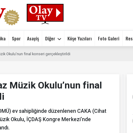
ika
Spor
Asayiş
Diğer
Köşe Yazıları
Foto Galeri
Res
 Okulu’nun final konseri gerçekleştirildi
z Müzik Okulu’nun final
di
ÇOMÜ) ev sahipliğinde düzenlenen CAKA (Cihat
Müzik Okulu, İÇDAŞ Kongre Merkezi’nde
andı.