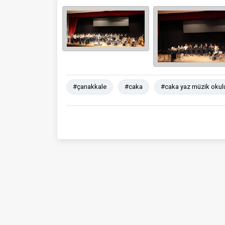
#çanakkale
#caka
#caka yaz müzik okul