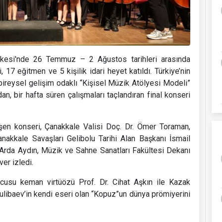
esi'nde 26 Temmuz – 2 Ağustos tarihleri arasında
7 eğitmen ve 5 kişilik idari heyet katıldı. Türkiye’nin
ireysel gelişim odaklı “Kişisel Müzik Atölyesi Modeli”
an, bir hafta süren çalışmaları taçlandıran final konseri
 konseri, Çanakkale Valisi Doç. Dr. Ömer Toraman,
nakkale Savaşları Gelibolu Tarihi Alan Başkanı İsmail
Arda Aydın, Müzik ve Sahne Sanatları Fakültesi Dekanı
er izledi.
cusu keman virtüözü Prof. Dr. Cihat Aşkın ile Kazak
Kulibaev’in kendi eseri olan “Kopuz”un dünya prömiyerini