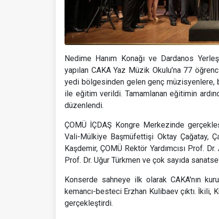
Nedime Hanım Konağı ve Dardanos Yerleşk
yapılan CAKA Yaz Müzik Okulu’na 77 öğrenci, 1
yedi bölgesinden gelen genç müzisyenlere, b
ile eğitim verildi. Tamamlanan eğitimin ardınd
düzenlendi.
ÇOMÜ İÇDAŞ Kongre Merkezinde gerçekleşen
Vali-Mülkiye Başmüfettişi Oktay Çağatay, Ça
Kaşdemir, ÇOMÜ Rektör Yardımcısı Prof. Dr. 
Prof. Dr. Uğur Türkmen ve çok sayıda sanatsev
Konserde sahneye ilk olarak CAKA'nın kuru
kemancı-besteci Erzhan Kulibaev çıktı. İkili, 
gerçekleştirdi.