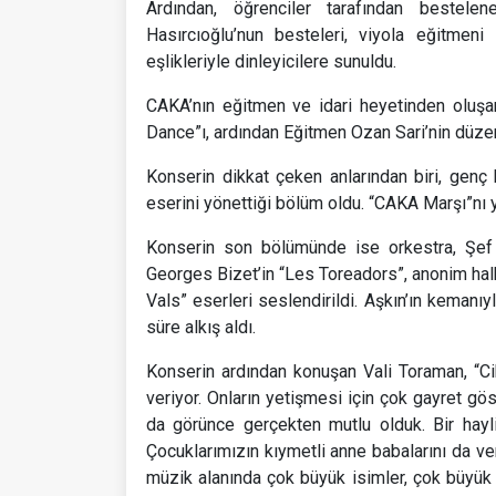
Ardından, öğrenciler tarafından bestel
Hasırcıoğlu’nun besteleri, viyola eğitmen
eşlikleriyle dinleyicilere sunuldu.
CAKA’nın eğitmen ve idari heyetinden oluşan
Dance”ı, ardından Eğitmen Ozan Sari’nin düzen
Konserin dikkat çeken anlarından biri, genç
eserini yönettiği bölüm oldu. “CAKA Marşı”nı y
Konserin son bölümünde ise orkestra, Şe
Georges Bizet’in “Les Toreadors”, anonim hal
Vals” eserleri seslendirildi. Aşkın’ın kemanıy
süre alkış aldı.
Konserin ardından konuşan Vali Toraman, “
veriyor. Onların yetişmesi için çok gayret gö
da görünce gerçekten mutlu olduk. Bir hayli 
Çocuklarımızın kıymetli anne babalarını da ve
müzik alanında çok büyük isimler, çok büyük be