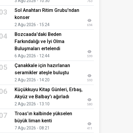
3 Ağu 2026 - 10:30
763
Sol Anahtarı Ritim Grubu'ndan
03
konser
2 Ağu 2026 - 15:24
694
Bozcaada'daki Beden
04
Farkındalığı ve İyi Olma
Buluşmaları ertelendi
6 Ağu 2026 - 12:44
599
Çanakkale için hazırlanan
05
seramikler ateşle buluştu
2 Ağu 2026 - 14:20
593
Küçükkuyu Kitap Günleri, Erbaş,
06
Akyüz ve Balbay'ı ağırladı
2 Ağu 2026 - 13:10
580
Troas’ın kalbinde yükselen
07
büyük liman kenti
7 Ağu 2026 - 08:21
411