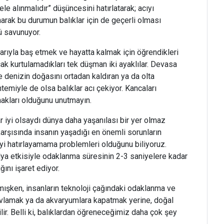
e alınmalıdır” düşüncesini hatırlatarak; acıyı
narak bu durumun balıklar için de geçerli olması
ü savunuyor.
arıyla baş etmek ve hayatta kalmak için öğrendikleri
ak kurtulamadıkları tek düşman iki ayaklılar. Devasa
e denizin doğasını ortadan kaldıran ya da olta
emiyle de olsa balıklar acı çekiyor. Kancaları
 hakları olduğunu unutmayın.
ar iyi olsaydı dünya daha yaşanılası bir yer olmaz
arşısında insanın yaşadığı en önemli sorunların
yi hatırlayamama problemleri olduğunu biliyoruz.
edya etkisiyle odaklanma süresinin 2-3 saniyelere kadar
ını işaret ediyor.
mışken, insanların teknoloji çağındaki odaklanma ve
 avlamak ya da akvaryumlara kapatmak yerine, doğal
ir. Belli ki, balıklardan öğreneceğimiz daha çok şey