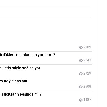
2389
ördükleri insanları tanıyorlar mı?
2243
 iletişimiyle sağlanıyor
2929
ey böyle başladı
2508
 suçluların peşinde mi ?
1487