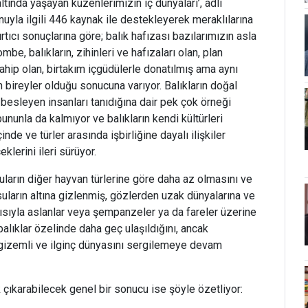
ltında yaşayan kuzenlerimizin iç dünyaları’, adlı
nuyla ilgili 446 kaynak ile destekleyerek meraklılarına
rtıcı sonuçlarına göre; balık hafızası bazılarımızın asla
be, balıkların, zihinleri ve hafızaları olan, plan
sahip olan, birtakım içgüdülerle donatılmış ama aynı
 bireyler olduğu sonucuna varıyor. Balıkların doğal
besleyen insanları tanıdığına dair pek çok örneği
 bununla da kalmıyor ve balıkların kendi kültürleri
nde ve türler arasında işbirliğine dayalı ilişkiler
klerini ileri sürüyor.
uların diğer hayvan türlerine göre daha az olmasını ve
ların altına gizlenmiş, gözlerden uzak dünyalarına ve
yısıyla aslanlar veya şempanzeler ya da fareler üzerine
balıklar özelinde daha geç ulaşıldığını, ancak
n gizemli ve ilginç dünyasını sergilemeye devam
 çıkarabilecek genel bir sonucu ise şöyle özetliyor: