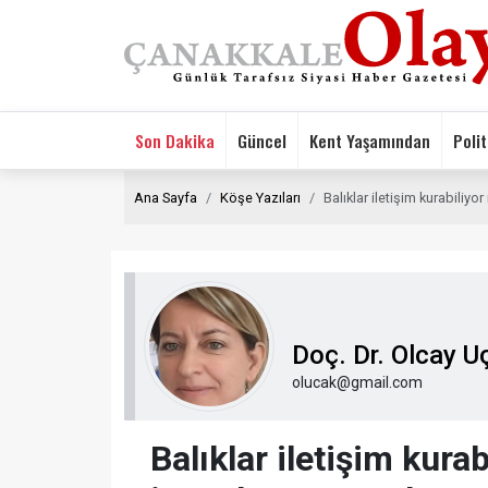
Son Dakika
Güncel
Kent Yaşamından
Polit
Ana Sayfa
Köşe Yazıları
Balıklar iletişim kurabiliyo
Doç. Dr. Olcay U
olucak@gmail.com
Balıklar iletişim kura