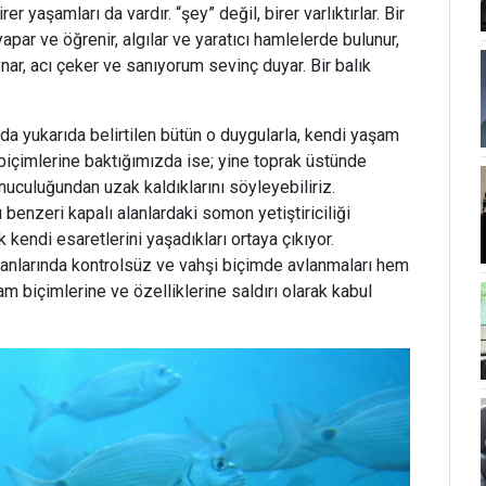
 yaşamları da vardır. “şey” değil, birer varlıktırlar. Bir
an yapar ve öğrenir, algılar ve yaratıcı hamlelerde bulunur,
oynar, acı çeker ve sanıyorum sevinç duyar. Bir balık
da yukarıda belirtilen bütün o duygularla, kendi yaşam
 biçimlerine baktığımızda ise; yine toprak üstünde
uculuğundan uzak kaldıklarını söyleyebiliriz.
ı benzeri kapalı alanlardaki somon yetiştiriciliği
kendi esaretlerini yaşadıkları ortaya çıkıyor.
lanlarında kontrolsüz ve vahşi biçimde avlanmaları hem
şam biçimlerine ve özelliklerine saldırı olarak kabul