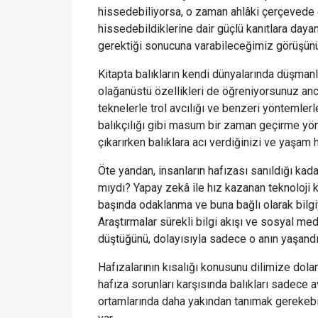
hissedebiliyorsa, o zaman ahlâki çerçevede el
hissedebildiklerine dair güçlü kanıtlara daya
gerektiği sonucuna varabileceğimiz görüşün
Kitapta balıkların kendi dünyalarında düşmanl
olağanüstü özellikleri de öğreniyorsunuz anc
teknelerle trol avcılığı ve benzeri yöntemlerl
balıkçılığı gibi masum bir zaman geçirme yönt
çıkarırken balıklara acı verdiğinizi ve yaşam
Öte yandan, insanların hafızası sanıldığı kad
mıydı? Yapay zekâ ile hız kazanan teknoloji k
başında odaklanma ve buna bağlı olarak bilgi
Araştırmalar sürekli bilgi akışı ve sosyal m
düştüğünü, dolayısıyla sadece o anın yaşandığ
Hafızalarının kısalığı konusunu dilimize dola
hafıza sorunları karşısında balıkları sadece
ortamlarında daha yakından tanımak gerekebil