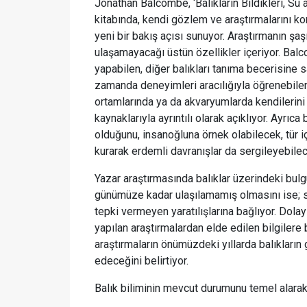
Jonathan Balcombe, ‘Balıkların Bildikleri, Su a
kitabında, kendi gözlem ve araştırmalarını ko
yeni bir bakış açısı sunuyor. Araştırmanın şaşı
ulaşamayacağı üstün özellikler içeriyor. Balcom
yapabilen, diğer balıkları tanıma becerisine 
zamanda deneyimleri aracılığıyla öğrenebilen
ortamlarında ya da akvaryumlarda kendilerini 
kaynaklarıyla ayrıntılı olarak açıklıyor. Ayrıca
olduğunu, insanoğluna örnek olabilecek, tür içi
kurarak erdemli davranışlar da sergileyebilece
Yazar araştırmasında balıklar üzerindeki bulg
günümüze kadar ulaşılamamış olmasını ise; su
tepki vermeyen yaratılışlarına bağlıyor. Dola
yapılan araştırmalardan elde edilen bilgilere 
araştırmaların önümüzdeki yıllarda balıkları
edeceğini belirtiyor.
Balık biliminin mevcut durumunu temel alarak