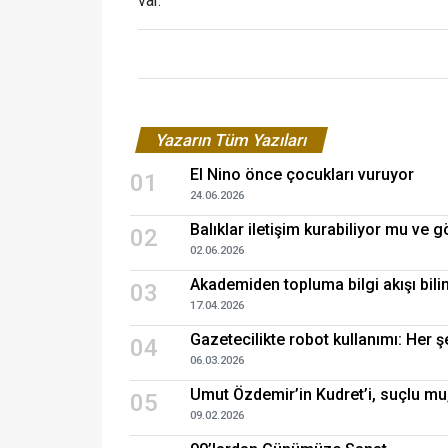
var.
Yazarın Tüm Yazıları
El Nino önce çocukları vuruyor
01
24.06.2026
Balıklar iletişim kurabiliyor mu ve g
02
02.06.2026
Akademiden topluma bilgi akışı bilim
03
17.04.2026
Gazetecilikte robot kullanımı: Her ş
04
06.03.2026
Umut Özdemir’in Kudret’i, suçlu mu,
05
09.02.2026