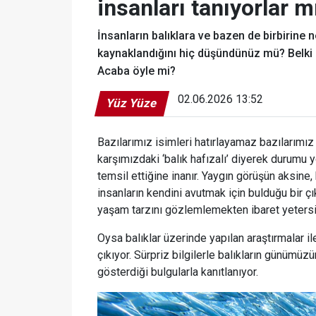
insanları tanıyorlar m
İnsanların balıklara ve bazen de birbirine 
kaynaklandığını hiç düşündünüz mü? Belki ba
Acaba öyle mi?
02.06.2026 13:52
Yüz Yüze
Bazılarımız isimleri hatırlayamaz bazılarımız
karşımızdaki ‘balık hafızalı’ diyerek durumu y
temsil ettiğine inanır. Yaygın görüşün aksine, 
insanların kendini avutmak için bulduğu bir çı
yaşam tarzını gözlemlemekten ibaret yetersiz
Oysa balıklar üzerinde yapılan araştırmalar i
çıkıyor. Sürpriz bilgilerle balıkların günümüz
gösterdiği bulgularla kanıtlanıyor.