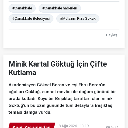
#Çanakkale
#Çanakkale haberleri
#Çanakkale Belediyesi
#Mülazım Rıza Sokak
Paylaş
Minik Kartal Göktuğ İçin Çifte
Kutlama
Akademisyen Göksel Boran ve eşi Ebru Boran’ın
oğulları Göktuğ, sünnet mevlidi ile doğum gününü bir
arada kutladı. Koyu bir Beşiktaş taraftarı olan minik
Göktuğ’un bu özel gününde tüm detaylara Beşiktaş
teması damga vurdu.
8 Ağu 2026 - 13:19
Kent Yaşamından
507