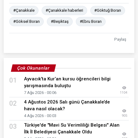
#Çanakkale
#Çanakkale haberleri
#Göktuğ Boran
#Göksel Boran
#Beşiktaş
#Ebru Boran
Paylaş
Çok Okunanlar
Ayvacık’ta Kur’an kursu öğrencileri bilgi
01
yarışmasında buluştu
7 Ağu 2026 - 00:06
1104
4 Ağustos 2026 Salı günü Çanakkale’de
02
hava nasıl olacak?
4 Ağu 2026 - 00:03
905
Türkiye'de "Mavi Su Verimliliği Belgesi" Alan
03
İlk İl Belediyesi Çanakkale Oldu