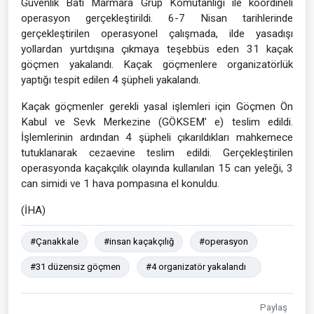
Güvenlik Batı Marmara Grup Komutanlığı ile koordineli
operasyon gerçekleştirildi. 6-7 Nisan tarihlerinde
gerçekleştirilen operasyonel çalışmada, ilde yasadışı
yollardan yurtdışına çıkmaya teşebbüs eden 31 kaçak
göçmen yakalandı. Kaçak göçmenlere organizatörlük
yaptığı tespit edilen 4 şüpheli yakalandı.
Kaçak göçmenler gerekli yasal işlemleri için Göçmen Ön
Kabul ve Sevk Merkezine (GÖKSEM' e) teslim edildi.
İşlemlerinin ardından 4 şüpheli çıkarıldıkları mahkemece
tutuklanarak cezaevine teslim edildi. Gerçekleştirilen
operasyonda kaçakçılık olayında kullanılan 15 can yeleği, 3
can simidi ve 1 hava pompasına el konuldu.
(İHA)
#Çanakkale
#insan kaçakçılığ
#operasyon
#31 düzensiz göçmen
#4 organizatör yakalandı
Paylaş