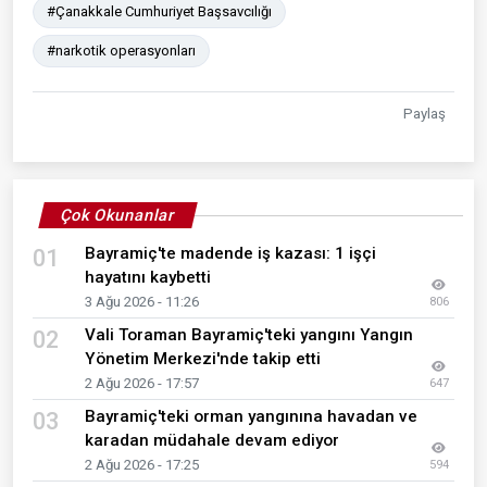
#Çanakkale Cumhuriyet Başsavcılığı
#narkotik operasyonları
Paylaş
Çok Okunanlar
Bayramiç'te madende iş kazası: 1 işçi
01
hayatını kaybetti
3 Ağu 2026 - 11:26
806
Vali Toraman Bayramiç'teki yangını Yangın
02
Yönetim Merkezi'nde takip etti
2 Ağu 2026 - 17:57
647
Bayramiç'teki orman yangınına havadan ve
03
karadan müdahale devam ediyor
2 Ağu 2026 - 17:25
594