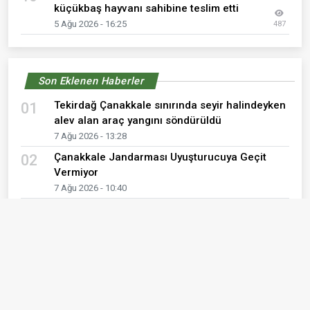
küçükbaş hayvanı sahibine teslim etti
5 Ağu 2026 - 16:25
487
Son Eklenen Haberler
Tekirdağ Çanakkale sınırında seyir halindeyken
01
alev alan araç yangını söndürüldü
7 Ağu 2026 - 13:28
Çanakkale Jandarması Uyuşturucuya Geçit
02
Vermiyor
7 Ağu 2026 - 10:40
Çanakkale Jandarmasından 12 İlçede Yangın
03
Önleme Çalışmaları
7 Ağu 2026 - 10:28
9 yaşındaki çocuğun hayatını kaybettiği olayda
04
2 şüpheli tutuklandı
7 Ağu 2026 - 10:01