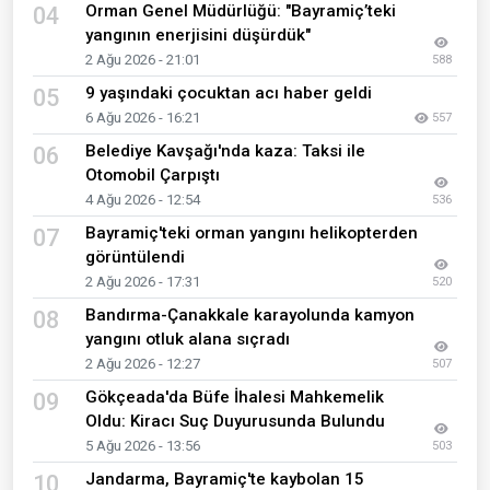
Orman Genel Müdürlüğü: "Bayramiç’teki
04
yangının enerjisini düşürdük"
2 Ağu 2026 - 21:01
588
9 yaşındaki çocuktan acı haber geldi
05
6 Ağu 2026 - 16:21
557
Belediye Kavşağı'nda kaza: Taksi ile
06
Otomobil Çarpıştı
4 Ağu 2026 - 12:54
536
Bayramiç'teki orman yangını helikopterden
07
görüntülendi
2 Ağu 2026 - 17:31
520
Bandırma-Çanakkale karayolunda kamyon
08
yangını otluk alana sıçradı
2 Ağu 2026 - 12:27
507
Gökçeada'da Büfe İhalesi Mahkemelik
09
Oldu: Kiracı Suç Duyurusunda Bulundu
5 Ağu 2026 - 13:56
503
Jandarma, Bayramiç'te kaybolan 15
10