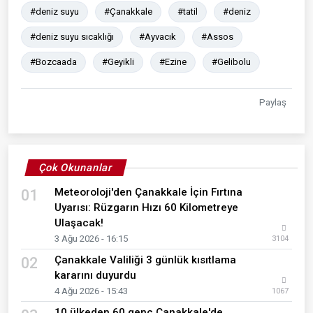
#deniz suyu
#Çanakkale
#tatil
#deniz
#deniz suyu sıcaklığı
#Ayvacık
#Assos
#Bozcaada
#Geyikli
#Ezine
#Gelibolu
Paylaş
Çok Okunanlar
Meteoroloji'den Çanakkale İçin Fırtına
01
Uyarısı: Rüzgarın Hızı 60 Kilometreye
Ulaşacak!
3 Ağu 2026 - 16:15
3104
Çanakkale Valiliği 3 günlük kısıtlama
02
kararını duyurdu
4 Ağu 2026 - 15:43
1067
10 ülkeden 60 genç Çanakkale'de