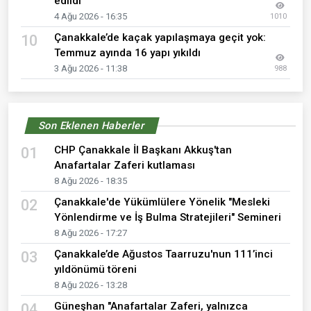
edildi
4 Ağu 2026 - 16:35
1010
Çanakkale’de kaçak yapılaşmaya geçit yok:
10
Temmuz ayında 16 yapı yıkıldı
3 Ağu 2026 - 11:38
988
Son Eklenen Haberler
CHP Çanakkale İl Başkanı Akkuş'tan
01
Anafartalar Zaferi kutlaması
8 Ağu 2026 - 18:35
Çanakkale'de Yükümlülere Yönelik "Mesleki
02
Yönlendirme ve İş Bulma Stratejileri" Semineri
8 Ağu 2026 - 17:27
Çanakkale’de Ağustos Taarruzu'nun 111’inci
03
yıldönümü töreni
8 Ağu 2026 - 13:28
Güneşhan "Anafartalar Zaferi, yalnızca
04