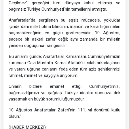
Geçilmez” gerçeğini tüm dünyaya kabul ettirmiş ve
bağımsız Türkiye Cumhuriyeti’nin temellerini atmıştır.
Anafartalar’da sergilenen bu eşsiz mücadele, yokluklar
içinde dahi millet olma bilincinin, inancın ve kararlılığın neleri
başarabileceğinin en güçlü göstergesidir. 10 Ağustos,
sadece bir askeri zafer değil; aynı zamanda bir milletin
yeniden doğuşunun simgesidir.
Bu anlamlı günde; Anafartalar Kahramanı, Cumhuriyetimizin
kurucusu Gazi Mustafa Kemal Atatürk’ü, silah arkadaşlarını
ve vatanı uğruna canlarını feda eden tüm aziz şehitlerimizi
rahmet, minnet ve saygıyla anıyorum.
Onların bizlere emanet ettiği Cumhuriyetimizi,
bağımsızlığımızı ve çağdaş Türkiye idealini sonsuza dek
yaşatmak en büyük sorumluluğumuzdur.
10 Ağustos Anafartalar Zaferi’nin 111. yıl dönümü kutlu
olsun."
(HABER MERKEZİ)