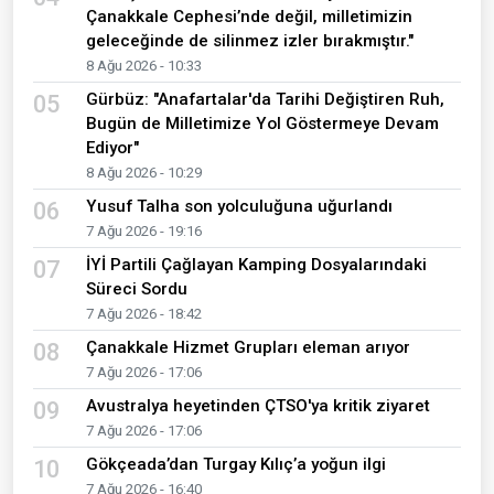
Çanakkale Cephesi’nde değil, milletimizin
geleceğinde de silinmez izler bırakmıştır."
8 Ağu 2026 - 10:33
Gürbüz: "Anafartalar'da Tarihi Değiştiren Ruh,
05
Bugün de Milletimize Yol Göstermeye Devam
Ediyor"
8 Ağu 2026 - 10:29
Yusuf Talha son yolculuğuna uğurlandı
06
7 Ağu 2026 - 19:16
İYİ Partili Çağlayan Kamping Dosyalarındaki
07
Süreci Sordu
7 Ağu 2026 - 18:42
Çanakkale Hizmet Grupları eleman arıyor
08
7 Ağu 2026 - 17:06
Avustralya heyetinden ÇTSO'ya kritik ziyaret
09
7 Ağu 2026 - 17:06
Gökçeada’dan Turgay Kılıç’a yoğun ilgi
10
7 Ağu 2026 - 16:40