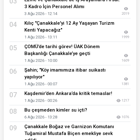
03
3 Kadro İçin Personel Alımı
3 Ağu 2026 - 12:14
2019
Kılıç "Çanakkale'yi 12 Ay Yaşayan Turizm
04
Kenti Yapacağız"
1 Ağu 2026 - 13:11
1999
ÇOMÜ’de tarihi görev! ÜAK Dönem
05
Başkanlığı Çanakkale’ye geçti
1 Ağu 2026 - 10:00
1609
Şahin; "Köy imamımıza itibar suikastı
06
yapılıyor"
1 Ağu 2026 - 00:07
1381
Kaşdemir’den Ankara’da kritik temaslar!
07
1 Ağu 2026 - 00:26
1217
Bu çeşmeden kimler su içti?
08
6 Ağu 2026 - 13:28
1076
Çanakkale Boğaz ve Garnizon Komutanı
09
Tuğamiral Mustafa Biçen emekliye sevk