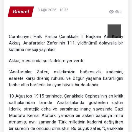
8 Ağu 2026 - 18:35
Güncel
865
Cumhuriyet Halk Partisi Çanakkale İl Başkanı Av. Koray
Akkuş, Anafartalar Zaferi'nin 111. yıldönümü dolayısıla bir
kutlama mesajı yayınladı.
Akkuş mesajında şu ifadelere yer verdi:
"Anafartalar Zaferi, milletimizin bağımsızlık iradesini,
esarete karşı direniş ruhunu ve özgür yaşama kararlılığını
tarihe altın harflerle kazıyan büyük bir destandır.
10 Ağustos 1915 tarihinde, Çanakkale Cephesi’nin en kritik
safhalarından birinde Anafartalar’da gösterilen üstün
liderlik, stratejik deha ve sarsılmaz inanç sayesinde Gazi
Mustafa Kemal Atatürk, yalnızca bir askeri başarıya imza
atmamış; aynı zamanda Türk milletinin kaderini değiştiren
bir sürecin de öncüsü olmuştur. Bu büyük zafer, “Çanakkale