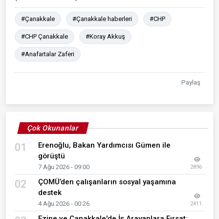
#Çanakkale
#Çanakkale haberleri
#CHP
#CHP Çanakkale
#Koray Akkuş
#Anafartalar Zaferi
Paylaş
Çok Okunanlar
Erenoğlu, Bakan Yardımcısı Gümen ile
01
görüştü
7 Ağu 2026 - 09:00
2896
ÇOMÜ’den çalışanların sosyal yaşamına
02
destek
4 Ağu 2026 - 00:26
2411
Ezine ve Çanakkale'de İş Arayanlara Fırsat: