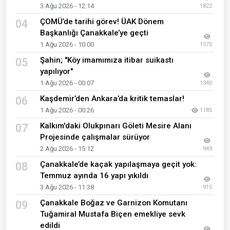
3 Ağu 2026 - 12:14
1822
ÇOMÜ’de tarihi görev! ÜAK Dönem
04
Başkanlığı Çanakkale’ye geçti
1 Ağu 2026 - 10:00
1575
Şahin; "Köy imamımıza itibar suikastı
05
yapılıyor"
1 Ağu 2026 - 00:07
1340
Kaşdemir’den Ankara’da kritik temaslar!
06
1 Ağu 2026 - 00:26
1185
Kalkım'daki Olukpınarı Göleti Mesire Alanı
07
Projesinde çalışmalar sürüyor
2 Ağu 2026 - 15:12
949
Çanakkale’de kaçak yapılaşmaya geçit yok:
08
Temmuz ayında 16 yapı yıkıldı
3 Ağu 2026 - 11:38
915
Çanakkale Boğaz ve Garnizon Komutanı
09
Tuğamiral Mustafa Biçen emekliye sevk
edildi