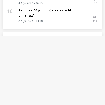
4 Ağu 2026 - 16:35
887
Kalburcu "Ayrımcılığa karşı birlik
10
olmalıyız"
2 Ağu 2026 - 14:16
845
Son Eklenen Haberler
Çanakkale Boğazı’nda makine arızası
01
nedeniyle sürüklenen tanker kurtarıldı
6 Ağu 2026 - 17:14
Turist rehberlerinden Rektör Erenoğlu’na
02
ziyaret
6 Ağu 2026 - 16:39
Hayatını kaybeden Y.T., Çanakkale MAE Devlet
03
Hastanesi'nin ilk bebeğiymiş
6 Ağu 2026 - 16:33
PKK’nın üç numaralı ismi Karasu’nun
04