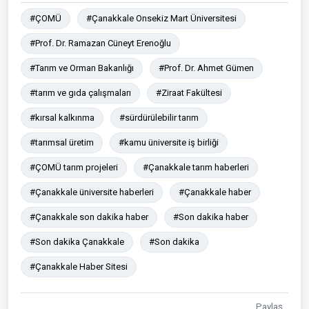
#ÇOMÜ
#Çanakkale Onsekiz Mart Üniversitesi
#Prof. Dr. Ramazan Cüneyt Erenoğlu
#Tarım ve Orman Bakanlığı
#Prof. Dr. Ahmet Gümen
#tarım ve gıda çalışmaları
#Ziraat Fakültesi
#kırsal kalkınma
#sürdürülebilir tarım
#tarımsal üretim
#kamu üniversite iş birliği
#ÇOMÜ tarım projeleri
#Çanakkale tarım haberleri
#Çanakkale üniversite haberleri
#Çanakkale haber
#Çanakkale son dakika haber
#Son dakika haber
#Son dakika Çanakkale
#Son dakika
#Çanakkale Haber Sitesi
Paylaş