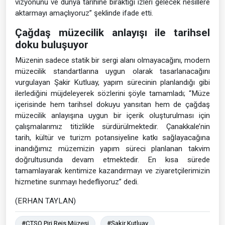
vizyonunu ve dünya tarihine bıraktığı izleri gelecek nesillere
aktarmayı amaçlıyoruz” şeklinde ifade etti.
Çağdaş müzecilik anlayışı ile tarihsel
doku buluşuyor
Müzenin sadece statik bir sergi alanı olmayacağını, modern
müzecilik standartlarına uygun olarak tasarlanacağını
vurgulayan Şakir Kutluay, yapım sürecinin planlandığı gibi
ilerlediğini müjdeleyerek sözlerini şöyle tamamladı; “Müze
içerisinde hem tarihsel dokuyu yansıtan hem de çağdaş
müzecilik anlayışına uygun bir içerik oluşturulması için
çalışmalarımız titizlikle sürdürülmektedir. Çanakkale’nin
tarih, kültür ve turizm potansiyeline katkı sağlayacağına
inandığımız müzemizin yapım süreci planlanan takvim
doğrultusunda devam etmektedir. En kısa sürede
tamamlayarak kentimize kazandırmayı ve ziyaretçilerimizin
hizmetine sunmayı hedefliyoruz” dedi.
(ERHAN TAYLAN)
#ÇTSO Piri Reis Müzesi
#Şakir Kutluay