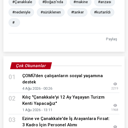
#Çanakkale
#Boğazı’nda
#makine
#arızası
#nedeniyle
#sürüklenen
#tanker
#kurtarıldı
#
Paylaş
Çok Okunanlar
ÇOMÜ’den çalışanların sosyal yaşamına
01
destek
4 Ağu 2026 - 00:26
2219
Kılıç "Çanakkale'yi 12 Ay Yaşayan Turizm
02
Kenti Yapacağız"
1 Ağu 2026 - 13:11
1968
Ezine ve Çanakkale'de İş Arayanlara Fırsat:
03
3 Kadro İçin Personel Alımı