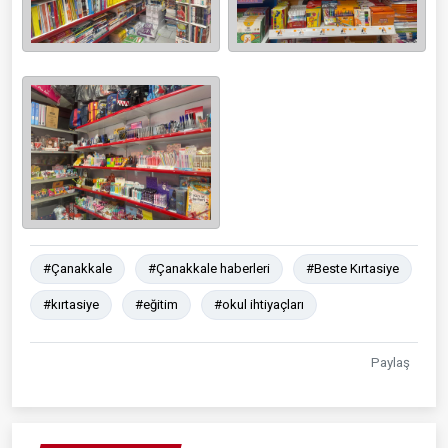
#Çanakkale
#Çanakkale haberleri
#Beste Kırtasiye
#kırtasiye
#eğitim
#okul ihtiyaçları
Paylaş