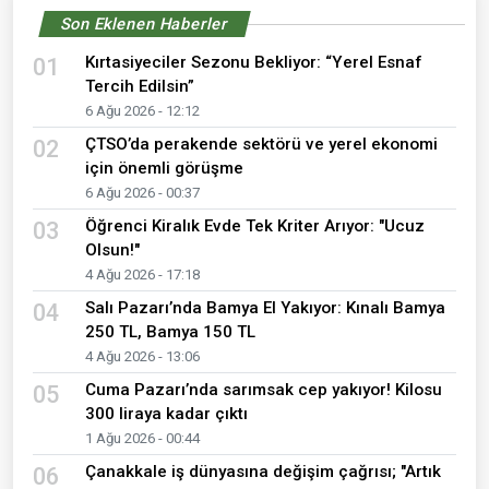
Son Eklenen Haberler
Kırtasiyeciler Sezonu Bekliyor: “Yerel Esnaf
01
Tercih Edilsin”
6 Ağu 2026 - 12:12
ÇTSO’da perakende sektörü ve yerel ekonomi
02
için önemli görüşme
6 Ağu 2026 - 00:37
Öğrenci Kiralık Evde Tek Kriter Arıyor: "Ucuz
03
Olsun!"
4 Ağu 2026 - 17:18
Salı Pazarı’nda Bamya El Yakıyor: Kınalı Bamya
04
250 TL, Bamya 150 TL
4 Ağu 2026 - 13:06
Cuma Pazarı’nda sarımsak cep yakıyor! Kilosu
05
300 liraya kadar çıktı
1 Ağu 2026 - 00:44
Çanakkale iş dünyasına değişim çağrısı; "Artık
06