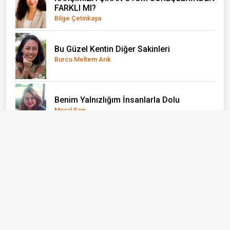
FARKLI MI?
Bilge Çetinkaya
Bu Güzel Kentin Diğer Sakinleri
Burcu Meltem Arık
Benim Yalnızlığım İnsanlarla Dolu
Meral Şen
"BİR ŞEY OLMAZ" DEDİĞİMİZ YERDEN
YANIYORUZ
Mine Kandaz
Gazetecilik Kimin İçin Yapılıyor?
Yusuf Sonkurt