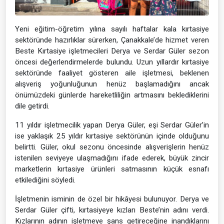
Yeni eğitim-öğretim yılına sayılı haftalar kala kırtasiye
sektöründe hazırlıklar sürerken, Çanakkale’de hizmet veren
Beste Kırtasiye işletmecileri Derya ve Serdar Güler sezon
öncesi değerlendirmelerde bulundu. Uzun yıllardır kırtasiye
sektöründe faaliyet gösteren aile işletmesi, beklenen
alışveriş yoğunluğunun henüz başlamadığını ancak
önümüzdeki günlerde hareketliliğin artmasını beklediklerini
dile getirdi.
11 yıldır işletmecilik yapan Derya Güler, eşi Serdar Güler’in
ise yaklaşık 25 yıldır kırtasiye sektörünün içinde olduğunu
belirtti. Güler, okul sezonu öncesinde alışverişlerin henüz
istenilen seviyeye ulaşmadığını ifade ederek, büyük zincir
marketlerin kırtasiye ürünleri satmasının küçük esnafı
etkilediğini söyledi.
İşletmenin isminin de özel bir hikâyesi bulunuyor. Derya ve
Serdar Güler çifti, kırtasiyeye kızları Beste’nin adını verdi.
Kızlarının adının işletmeye şans getireceğine inandıklarını