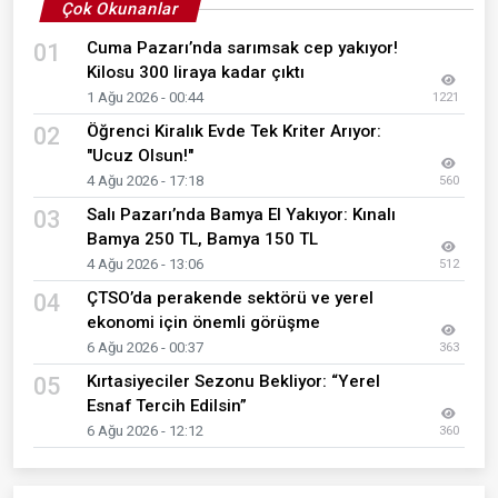
Çok Okunanlar
Cuma Pazarı’nda sarımsak cep yakıyor!
01
Kilosu 300 liraya kadar çıktı
1 Ağu 2026 - 00:44
1221
Öğrenci Kiralık Evde Tek Kriter Arıyor:
02
"Ucuz Olsun!"
4 Ağu 2026 - 17:18
560
Salı Pazarı’nda Bamya El Yakıyor: Kınalı
03
Bamya 250 TL, Bamya 150 TL
4 Ağu 2026 - 13:06
512
ÇTSO’da perakende sektörü ve yerel
04
ekonomi için önemli görüşme
6 Ağu 2026 - 00:37
363
Kırtasiyeciler Sezonu Bekliyor: “Yerel
05
Esnaf Tercih Edilsin”
6 Ağu 2026 - 12:12
360