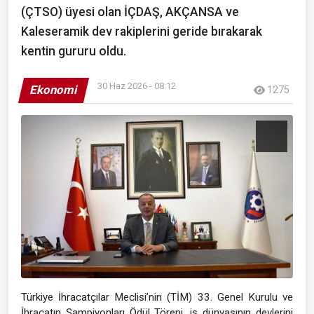
(ÇTSO) üyesi olan İÇDAŞ, AKÇANSA ve
Kaleseramik dev rakiplerini geride bırakarak
kentin gururu oldu.
30 Haz 2026 - 08:12
Ekonomi
1275
Türkiye İhracatçılar Meclisi’nin (TİM) 33. Genel Kurulu ve
İhracatın Şampiyonları Ödül Töreni, iş dünyasının devlerini