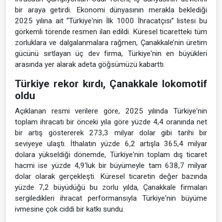
bir araya getirdi. Ekonomi dünyasının merakla beklediği
2025 yılına ait “Türkiye'nin İlk 1000 İhracatçısı” listesi bu
görkemli törende resmen ilan edildi. Küresel ticaretteki tüm
zorluklara ve dalgalanmalara rağmen, Çanakkale’nin üretim
gücünü sırtlayan üç dev firma, Türkiye'nin en büyükleri
arasında yer alarak adeta göğsümüzü kabarttı.
Türkiye rekor kırdı, Çanakkale lokomotif
oldu
Açıklanan resmi verilere göre, 2025 yılında Türkiye'nin
toplam ihracatı bir önceki yıla göre yüzde 4,4 oranında net
bir artış göstererek 273,3 milyar dolar gibi tarihi bir
seviyeye ulaştı. İthalatın yüzde 6,2 artışla 365,4 milyar
dolara yükseldiği dönemde, Türkiye'nin toplam dış ticaret
hacmi ise yüzde 4,9’luk bir büyümeyle tam 638,7 milyar
dolar olarak gerçekleşti. Küresel ticaretin değer bazında
yüzde 7,2 büyüdüğü bu zorlu yılda, Çanakkale firmaları
sergiledikleri ihracat performansıyla Türkiye'nin büyüme
ivmesine çok ciddi bir katkı sundu.