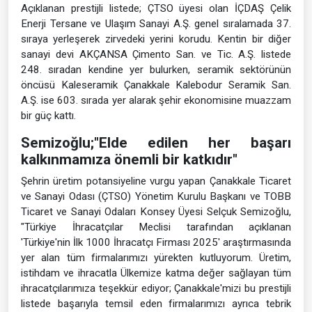
Açıklanan prestijli listede; ÇTSO üyesi olan İÇDAŞ Çelik
Enerji Tersane ve Ulaşım Sanayi A.Ş. genel sıralamada 37.
sıraya yerleşerek zirvedeki yerini korudu. Kentin bir diğer
sanayi devi AKÇANSA Çimento San. ve Tic. A.Ş. listede
248. sıradan kendine yer bulurken, seramik sektörünün
öncüsü Kaleseramik Çanakkale Kalebodur Seramik San.
A.Ş. ise 603. sırada yer alarak şehir ekonomisine muazzam
bir güç kattı.
Semizoğlu;"Elde edilen her başarı
kalkınmamıza önemli bir katkıdır"
Şehrin üretim potansiyeline vurgu yapan Çanakkale Ticaret
ve Sanayi Odası (ÇTSO) Yönetim Kurulu Başkanı ve TOBB
Ticaret ve Sanayi Odaları Konsey Üyesi Selçuk Semizoğlu,
"Türkiye İhracatçılar Meclisi tarafından açıklanan
'Türkiye'nin İlk 1000 İhracatçı Firması 2025' araştırmasında
yer alan tüm firmalarımızı yürekten kutluyorum. Üretim,
istihdam ve ihracatla Ülkemize katma değer sağlayan tüm
ihracatçılarımıza teşekkür ediyor; Çanakkale'mizi bu prestijli
listede başarıyla temsil eden firmalarımızı ayrıca tebrik