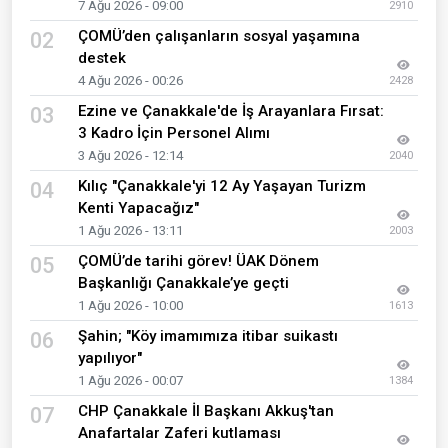
7 Ağu 2026 - 09:00
2910
ÇOMÜ’den çalışanların sosyal yaşamına
02
destek
4 Ağu 2026 - 00:26
2428
Ezine ve Çanakkale'de İş Arayanlara Fırsat:
03
3 Kadro İçin Personel Alımı
3 Ağu 2026 - 12:14
2040
Kılıç "Çanakkale'yi 12 Ay Yaşayan Turizm
04
Kenti Yapacağız"
1 Ağu 2026 - 13:11
2003
ÇOMÜ’de tarihi görev! ÜAK Dönem
05
Başkanlığı Çanakkale’ye geçti
1 Ağu 2026 - 10:00
1613
Şahin; "Köy imamımıza itibar suikastı
06
yapılıyor"
1 Ağu 2026 - 00:07
1384
CHP Çanakkale İl Başkanı Akkuş'tan
07
Anafartalar Zaferi kutlaması