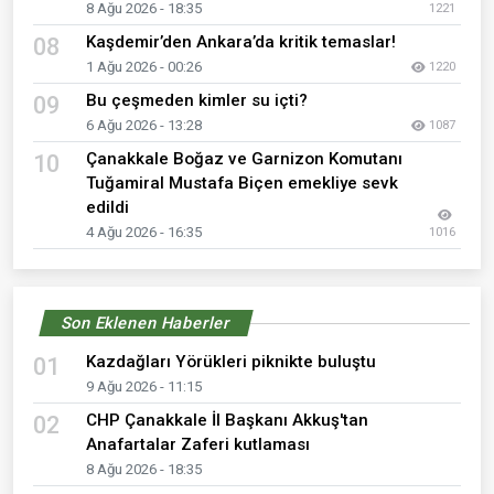
8 Ağu 2026 - 18:35
1221
Kaşdemir’den Ankara’da kritik temaslar!
08
1 Ağu 2026 - 00:26
1220
Bu çeşmeden kimler su içti?
09
6 Ağu 2026 - 13:28
1087
Çanakkale Boğaz ve Garnizon Komutanı
10
Tuğamiral Mustafa Biçen emekliye sevk
edildi
4 Ağu 2026 - 16:35
1016
Son Eklenen Haberler
Kazdağları Yörükleri piknikte buluştu
01
9 Ağu 2026 - 11:15
CHP Çanakkale İl Başkanı Akkuş'tan
02
Anafartalar Zaferi kutlaması
8 Ağu 2026 - 18:35