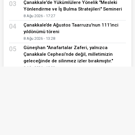
Çanakkale'de Yükümlülere Yönelik "Mesleki
03
Yönlendirme ve İş Bulma Stratejileri" Semineri
8 Ağu 2026 - 17:27
Çanakkale’de Ağustos Taarruzu'nun 111’inci
04
yıldönümü töreni
8 Ağu 2026 - 13:28
Güneşhan "Anafartalar Zaferi, yalnızca
05
Çanakkale Cephesi’nde değil, milletimizin
geleceğinde de silinmez izler bırakmıştır."
8 Ağu 2026 - 10:33
Gürbüz: "Anafartalar'da Tarihi Değiştiren Ruh,
06
Bugün de Milletimize Yol Göstermeye Devam
Ediyor"
8 Ağu 2026 - 10:29
Yusuf Talha son yolculuğuna uğurlandı
07
7 Ağu 2026 - 19:16
İYİ Partili Çağlayan Kamping Dosyalarındaki
08
Süreci Sordu