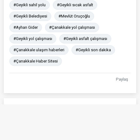
#Geyikli sahil yolu
#Geyikli sıcak asfalt
#Geyikli Belediyesi
#Mevlüt Oruçoğlu
#Ayhan Gider
#Çanakkale yol çalışması
#Geyikli yol çalışması
#Geyikli asfalt çalışması
#Çanakkale ulaşım haberleri
#Geyikli son dakika
#Çanakkale Haber Sitesi
Paylaş
Çok Okunanlar
Ayvacık’ta Kur’an kursu öğrencileri bilgi
01
yarışmasında buluştu
7 Ağu 2026 - 00:06
1117