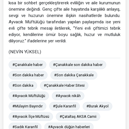
kısa bir sohbet gerçekleştirerek evliliğin ve aile kurumunun
önemine değindi. Genç çifte aile hayatında karşılıklı anlayış,
sevgi ve huzurun önemine ilişkin nasihatlerde bulundu.
Ayvacık Müftülüğü tarafından yapılan paylaşımda ise yeni
evli çifte tebrik mesajı iletilerek, “Yeni evli çiftimizi tebrik
ediyor, kendilerine ömür boyu sağlık, huzur ve mutluluk
diliyoruz.” ifadelerine yer verildi.
(NEVİN YÜKSEL)
#Çanakkale haber
#Çanakkale son dakika haber
#Son dakika haber
#Son dakika Çanakkale
#Son dakika
#Çanakkale Haber Sitesi
#Ayvacık Müftülüğü
#Ayvacık nikâh
#Mülayim Bayındır
#Şule Karanfil
#Burak Akyol
#Ayvacık İlçe Müftüsü
#Çataltaş AKSA Camii
#Sadık Karanfil
#Ayvacık düğün haberleri