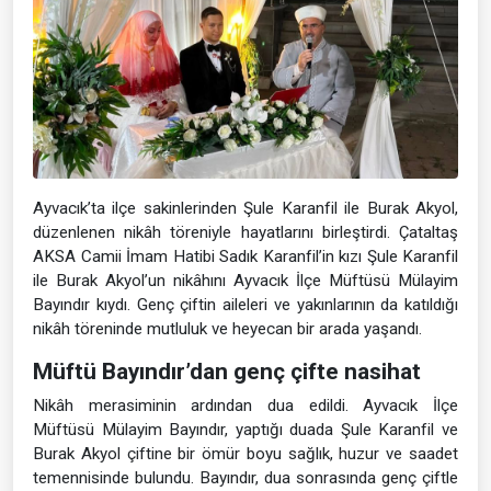
Ayvacık’ta ilçe sakinlerinden Şule Karanfil ile Burak Akyol,
düzenlenen nikâh töreniyle hayatlarını birleştirdi. Çataltaş
AKSA Camii İmam Hatibi Sadık Karanfil’in kızı Şule Karanfil
ile Burak Akyol’un nikâhını Ayvacık İlçe Müftüsü Mülayim
Bayındır kıydı. Genç çiftin aileleri ve yakınlarının da katıldığı
nikâh töreninde mutluluk ve heyecan bir arada yaşandı.
Müftü Bayındır’dan genç çifte nasihat
Nikâh merasiminin ardından dua edildi. Ayvacık İlçe
Müftüsü Mülayim Bayındır, yaptığı duada Şule Karanfil ve
Burak Akyol çiftine bir ömür boyu sağlık, huzur ve saadet
temennisinde bulundu. Bayındır, dua sonrasında genç çiftle