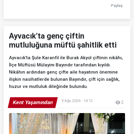
Paylaş
Ayvacık’ta genç çiftin
mutluluğuna müftü şahitlik etti
Ayvacık’ta Şule Karanfil ile Burak Akyol çiftinin nikâhı,
İlçe Müftüsü Mülayim Bayındır tarafından kıyıldı.
Nikâhın ardından genç çifte aile hayatının önemine
ilişkin nasihatlerde bulunan Bayındır, çift için sağlık,
huzur ve mutluluk dileğinde bulundu.
9 Ağu 2026 - 14:12
Kent Yaşamından
2