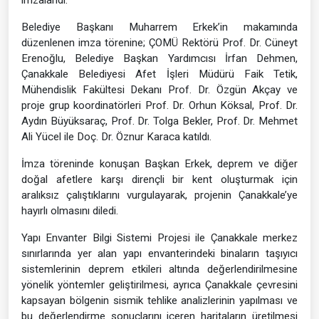
Belediye Başkanı Muharrem Erkek’in makamında
düzenlenen imza törenine; ÇOMÜ Rektörü Prof. Dr. Cüneyt
Erenoğlu, Belediye Başkan Yardımcısı İrfan Dehmen,
Çanakkale Belediyesi Afet İşleri Müdürü Faik Tetik,
Mühendislik Fakültesi Dekanı Prof. Dr. Özgün Akçay ve
proje grup koordinatörleri Prof. Dr. Orhun Köksal, Prof. Dr.
Aydın Büyüksaraç, Prof. Dr. Tolga Bekler, Prof. Dr. Mehmet
Ali Yücel ile Doç. Dr. Öznur Karaca katıldı.
İmza töreninde konuşan Başkan Erkek, deprem ve diğer
doğal afetlere karşı dirençli bir kent oluşturmak için
aralıksız çalıştıklarını vurgulayarak, projenin Çanakkale’ye
hayırlı olmasını diledi.
Yapı Envanter Bilgi Sistemi Projesi ile Çanakkale merkez
sınırlarında yer alan yapı envanterindeki binaların taşıyıcı
sistemlerinin deprem etkileri altında değerlendirilmesine
yönelik yöntemler geliştirilmesi, ayrıca Çanakkale çevresini
kapsayan bölgenin sismik tehlike analizlerinin yapılması ve
bu değerlendirme sonuçlarını içeren haritaların üretilmesi