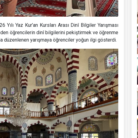
 Yılı Yaz Kur’an Kursları Arası Dinî Bilgiler Yarışması
eden öğrencilerin dinî bilgilerini pekiştirmek ve öğrenme
la düzenlenen yarışmaya öğrenciler yoğun ilgi gösterdi.