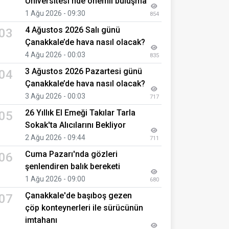
Üniversitesi’nde önemli buluşma
1 Ağu 2026 - 09:30
854
4 Ağustos 2026 Salı günü
03
Çanakkale’de hava nasıl olacak?
4 Ağu 2026 - 00:03
835
3 Ağustos 2026 Pazartesi günü
04
Çanakkale’de hava nasıl olacak?
3 Ağu 2026 - 00:03
717
26 Yıllık El Emeği Takılar Tarla
05
Sokak'ta Alıcılarını Bekliyor
2 Ağu 2026 - 09:44
711
Cuma Pazarı'nda gözleri
06
şenlendiren balık bereketi
1 Ağu 2026 - 09:00
680
Çanakkale'de başıboş gezen
07
çöp konteynerleri ile sürücünün
imtahanı