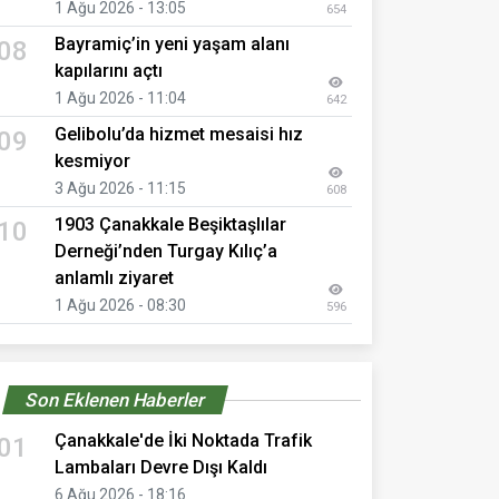
1 Ağu 2026 - 13:05
654
Bayramiç’in yeni yaşam alanı
08
kapılarını açtı
1 Ağu 2026 - 11:04
642
Gelibolu’da hizmet mesaisi hız
09
kesmiyor
3 Ağu 2026 - 11:15
608
1903 Çanakkale Beşiktaşlılar
10
Derneği’nden Turgay Kılıç’a
anlamlı ziyaret
1 Ağu 2026 - 08:30
596
Son Eklenen Haberler
Çanakkale'de İki Noktada Trafik
01
Lambaları Devre Dışı Kaldı
6 Ağu 2026 - 18:16