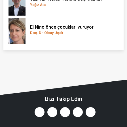
Yağız Ata
El Nino önce çocukları vuruyor
Doç. Dr. Olcay Uçak
Bizi Takip Edin