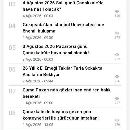
4 Ağustos 2026 Salı günü Çanakkale’de
03
hava nasıl olacak?
4 Ağu 2026 - 00:03
896
Gökçeada’dan İstanbul Üniversitesi’nde
04
önemli buluşma
1 Ağu 2026 - 09:30
873
3 Ağustos 2026 Pazartesi günü
05
Çanakkale’de hava nasıl olacak?
3 Ağu 2026 - 00:03
762
26 Yıllık El Emeği Takılar Tarla Sokak'ta
06
Alıcılarını Bekliyor
2 Ağu 2026 - 09:44
726
Cuma Pazarı'nda gözleri şenlendiren balık
07
bereketi
1 Ağu 2026 - 09:00
707
Çanakkale'de başıboş gezen çöp
08
konteynerleri ile sürücünün imtahanı
1 Ağu 2026 - 13:05
676