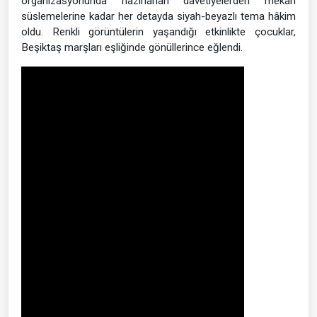
organizasyonunda hazırlanan davetiyelerden mekân
süslemelerine kadar her detayda siyah-beyazlı tema hâkim
oldu. Renkli görüntülerin yaşandığı etkinlikte çocuklar,
Beşiktaş marşları eşliğinde gönüllerince eğlendi.