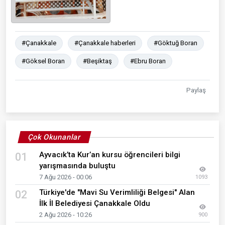
#Çanakkale
#Çanakkale haberleri
#Göktuğ Boran
#Göksel Boran
#Beşiktaş
#Ebru Boran
Paylaş
Çok Okunanlar
Ayvacık’ta Kur’an kursu öğrencileri bilgi
01
yarışmasında buluştu
7 Ağu 2026 - 00:06
1093
Türkiye'de "Mavi Su Verimliliği Belgesi" Alan
02
İlk İl Belediyesi Çanakkale Oldu
2 Ağu 2026 - 10:26
900