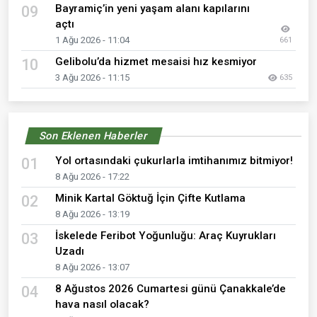
Bayramiç’in yeni yaşam alanı kapılarını
09
açtı
1 Ağu 2026 - 11:04
661
Gelibolu’da hizmet mesaisi hız kesmiyor
10
3 Ağu 2026 - 11:15
635
Son Eklenen Haberler
Yol ortasındaki çukurlarla imtihanımız bitmiyor!
01
8 Ağu 2026 - 17:22
Minik Kartal Göktuğ İçin Çifte Kutlama
02
8 Ağu 2026 - 13:19
İskelede Feribot Yoğunluğu: Araç Kuyrukları
03
Uzadı
8 Ağu 2026 - 13:07
8 Ağustos 2026 Cumartesi günü Çanakkale’de
04
hava nasıl olacak?