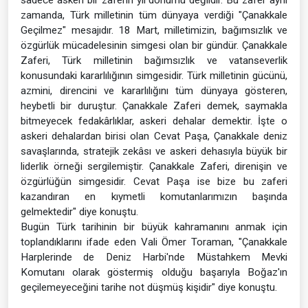
zamanda, Türk milletinin tüm dünyaya verdiği "Çanakkale
Geçilmez" mesajıdır. 18 Mart, milletimizin, bağımsızlık ve
özgürlük mücadelesinin simgesi olan bir gündür. Çanakkale
Zaferi, Türk milletinin bağımsızlık ve vatanseverlik
konusundaki kararlılığının simgesidir. Türk milletinin gücünü,
azmini, direncini ve kararlılığını tüm dünyaya gösteren,
heybetli bir duruştur. Çanakkale Zaferi demek, saymakla
bitmeyecek fedakârlıklar, askeri dehalar demektir. İşte o
askeri dehalardan birisi olan Cevat Paşa, Çanakkale deniz
savaşlarında, stratejik zekâsı ve askeri dehasıyla büyük bir
liderlik örneği sergilemiştir. Çanakkale Zaferi, direnişin ve
özgürlüğün simgesidir. Cevat Paşa ise bize bu zaferi
kazandıran en kıymetli komutanlarımızın başında
gelmektedir" diye konuştu.
Bugün Türk tarihinin bir büyük kahramanını anmak için
toplandıklarını ifade eden Vali Ömer Toraman, "Çanakkale
Harplerinde de Deniz Harbi'nde Müstahkem Mevki
Komutanı olarak göstermiş olduğu başarıyla Boğaz'ın
geçilemeyeceğini tarihe not düşmüş kişidir" diye konuştu.