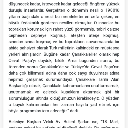
düşünecek kadar, isteyecek kadar geleceği öngören yüksek
duruşlu insanlardır. Gerçekten o dönemin nesli o 1900’lü
yılların başındaki o nesil bu memleketin en cefa çeken, en
büyük fedakarlık gösteren nesilleri olmuştur. O insanlar bu
toprakları korumak için rahat yüzü görmemiş, tabiri caizse
cepheden cepheye koşmuş, ateşten ateşe koşmuş,
sınırdan sınıra koşmuş ve bu toprakların savunmasında bir
abide şahsiyet olarak Türk milletinin kalbindeki en müstesna
yerleri almışlardır. Bugüne kadar Çanakkaleliler olarak hep
Cevat Paşa'yı duyduk, bildik. Ama bugünden sonra, bu
törenden sonra Çanakkale'de ve Türkiye'de Cevat Paşa'nın
daha çok bilinmesi adına daha çok saygı duyulması adına
hepimiz çalışmak durumundayız. Çanakkale Tarihi Alan
Başkanlığı olarak, Çanakkale kahramanlarını unutturmamak,
unutmamak ve gelecek kuşaklara aktarmak gibi bir
sorumluluğun altında olduğumuzun idrakindeyiz. O yüzden
o büyük kahramanları her zaman hayırla yad etmek için
böyle programları icra edeceğiz" dedi.
Belediye Başkan Vekili Av. Bülent Şarlan ise, "18 Mart,
sadece askeri bir zaferin yıl dönümü değildir. Bu zafer aynı