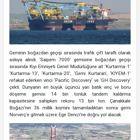
Geminin boğazdan geçişi sırasında trafik çift taraflı olarak
askıya alındı. 'Saıpem 7000' gemisine boğazdan geçişi
sırasında Kıyı Emniyeti Genel Müdürlüğüne ait ‘Kurtarma-1'
‘Kurtarma-13', ‘Kurtarma-20', ‘Gemi Kurtaran', ‘KIYEM-1'
refakat ederken vinci 'Pacıfıc Dıscovery' ve 'GH Dıscovery'
çekti. Dünyanın en büyük üçüncü yarı batık vinç ve boru
döşeme gemisi 14 bin tonluk tandem kaldırma
kapasitesine sahipken rekoru 13 bin ton. Çanakkale
Boğazı'nın 36 millik kısmını tamamladıktan sonra gemi
Norverç'e gitmek üzere Ege Denizi'ne doğru yol alacak.