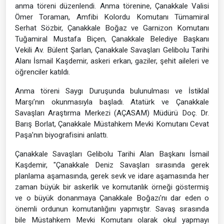
anma töreni düzenlendi. Anma törenine, Çanakkale Valisi
Ömer Toraman, Amfibi Kolordu Komutanı Tümamiral
Serhat Sözbir, Çanakkale Boğaz ve Garnizon Komutanı
Tuğamiral Mustafa Biçen, Çanakkale Belediye Başkanı
Vekili Av. Bülent Şarlan, Çanakkale Savaşları Gelibolu Tarihi
Alanı İsmail Kaşdemir, askeri erkan, gaziler, şehit aileleri ve
öğrenciler katıldı.
Anma töreni Saygı Duruşunda bulunulması ve İstiklal
Marşı’nın okunmasıyla başladı. Atatürk ve Çanakkale
Savaşları Araştırma Merkezi (AÇASAM) Müdürü Doç. Dr.
Barış Borlat, Çanakkale Müstahkem Mevki Komutanı Cevat
Paşa’nın biyografisini anlattı.
Çanakkale Savaşları Gelibolu Tarihi Alan Başkanı İsmail
Kaşdemir, "Çanakkale Deniz Savaşları sırasında gerek
planlama aşamasında, gerek sevk ve idare aşamasında her
zaman büyük bir askerlik ve komutanlık örneği göstermiş
ve o büyük donanmaya Çanakkale Boğazı'nı dar eden o
önemli ordunun komutanlığını yapmıştır. Savaş sırasında
bile Müstahkem Mevki Komutanı olarak okul yapmayı