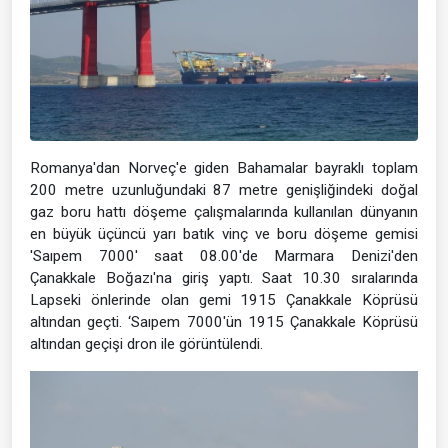
Romanya'dan Norveç'e giden Bahamalar bayraklı toplam
200 metre uzunluğundaki 87 metre genişliğindeki doğal
gaz boru hattı döşeme çalışmalarında kullanılan dünyanın
en büyük üçüncü yarı batık vinç ve boru döşeme gemisi
'Saıpem 7000' saat 08.00'de Marmara Denizi'den
Çanakkale Boğazı'na giriş yaptı. Saat 10.30 sıralarında
Lapseki önlerinde olan gemi 1915 Çanakkale Köprüsü
altından geçti. ‘Saıpem 7000'ün 1915 Çanakkale Köprüsü
altından geçişi dron ile görüntülendi.