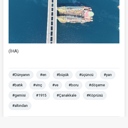
(İHA)
#Dünyanın
#en
#büyük
#üçüncü
#yarı
#batık
#vinç
#ve
#boru
#döşeme
#gemisi
#1915
#Çanakkale
#Köprüsü
#altından
Paylaş