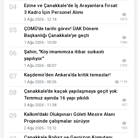
Ezine ve Çanakkale'de İş Arayanlara Fırsat:
04
3 Kadro İçin Personel Alımı
3 Ağu 2026 - 12:14
1873
ÇOMÜ’de tarihi görev! ÜAK Dönem
05
Başkanlığı Çanakkale’ye geçti
1 Ağu 2026 - 10:00
1586
Şahin; "Köy imamımıza itibar suikastı
06
yapılıyor"
1 Ağu 2026 - 00:07
1350
Kaşdemir’den Ankara’da kritik temaslar!
07
1 Ağu 2026 - 00:26
1194
Çanakkale’de kaçak yapılaşmaya geçit yok:
08
Temmuz ayında 16 yapı yıkıldı
3 Ağu 2026 - 11:38
957
Kalkım'daki Olukpınarı Göleti Mesire Alanı
09
Projesinde çalışmalar sürüyor
2 Ağu 2026 - 15:12
954
Çanakkale Boğaz ve Garnizon Komutanı