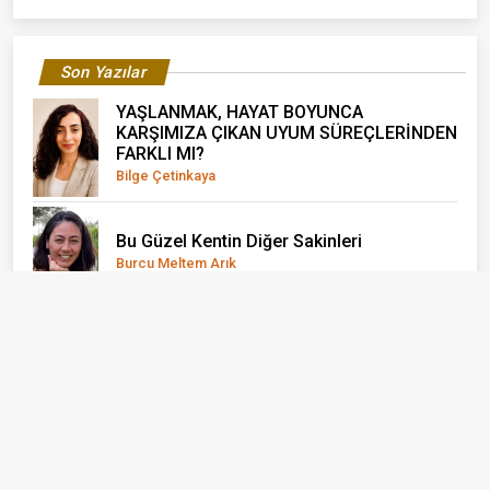
Son Yazılar
YAŞLANMAK, HAYAT BOYUNCA
KARŞIMIZA ÇIKAN UYUM SÜREÇLERİNDEN
FARKLI MI?
Bilge Çetinkaya
Bu Güzel Kentin Diğer Sakinleri
Burcu Meltem Arık
Benim Yalnızlığım İnsanlarla Dolu
Meral Şen
"BİR ŞEY OLMAZ" DEDİĞİMİZ YERDEN
YANIYORUZ
Mine Kandaz