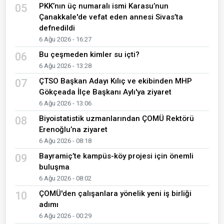
PKK’nın üç numaralı ismi Karasu’nun
05
Çanakkale'de vefat eden annesi Sivas’ta
defnedildi
6 Ağu 2026 - 16:27
Bu çeşmeden kimler su içti?
06
6 Ağu 2026 - 13:28
ÇTSO Başkan Adayı Kılıç ve ekibinden MHP
07
Gökçeada İlçe Başkanı Aylı'ya ziyaret
6 Ağu 2026 - 13:06
Biyoistatistik uzmanlarından ÇOMÜ Rektörü
08
Erenoğlu’na ziyaret
6 Ağu 2026 - 08:18
Bayramiç’te kampüs-köy projesi için önemli
09
buluşma
6 Ağu 2026 - 08:02
ÇOMÜ'den çalışanlara yönelik yeni iş birliği
10
adımı
6 Ağu 2026 - 00:29