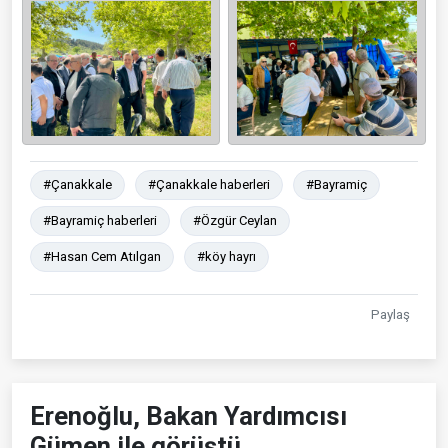
#Çanakkale
#Çanakkale haberleri
#Bayramiç
#Bayramiç haberleri
#Özgür Ceylan
#Hasan Cem Atılgan
#köy hayrı
Paylaş
Erenoğlu, Bakan Yardımcısı
Gümen ile görüştü