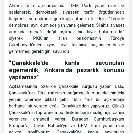
Ahmet Uslu, açıklamasında DEM Parti yönetimine de
seslenerek, demokratik siyasetin terör örgütlerinden
bağımsız yürütülmesi gerektiğini ifade etti. Uslu, “Terörle
demokrasi aynı cümlede yan yana gelemez. Silahla siyaset
arasında mesafe değil, aşılmaz bir duvar bulunmalıdır.”
diyerek, PKK’nın silah bırakmasının Türkiye
Cumhuriyeti’nden siyasi taviz talebinin başlangıcı haline
gelmemesi gerektiğini savundu.
“Çanakkale’de kanla savunulan
egemenlik, Ankara’da pazarlık konusu
yapılamaz”
Açıklamasında özellikle Çanakkale vurgusu yapan Uslu,
Çanakkale’nin Türk milletinin bağımsızlık mücadelesindeki
yerinin önemine dikkat çekti. Uslu, “Biz bu açıklamayı
herhangi bir yerden değil, Çanakkale’den yapıyoruz. Çünkü
Çanakkale’nin toprağında bu devletin bağımsızlığı için canını
verenlerin emaneti vardır. Buradan Cumhurbaşkanı
Erdoğan’a, Devlet Bahçeli’ye ve DEM Parti yönetimine
açıkça söylüyoruz: Çanakkale’de kanla savunulan