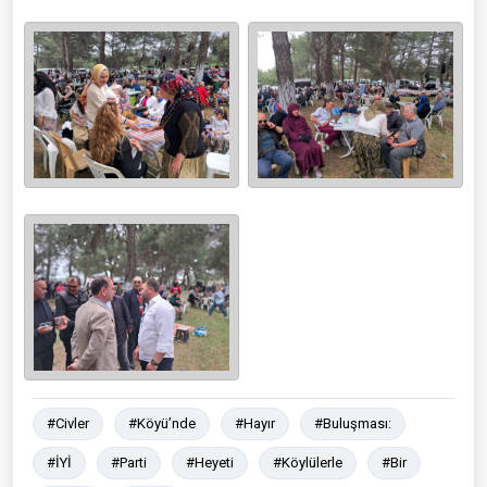
#Civler
#Köyü’nde
#Hayır
#Buluşması:
#İYİ
#Parti
#Heyeti
#Köylülerle
#Bir