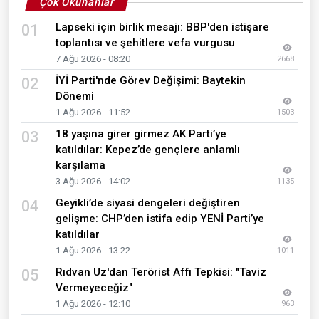
Çok Okunanlar
Lapseki için birlik mesajı: BBP'den istişare
01
toplantısı ve şehitlere vefa vurgusu
7 Ağu 2026 - 08:20
2668
İYİ Parti'nde Görev Değişimi: Baytekin
02
Dönemi
1 Ağu 2026 - 11:52
1503
18 yaşına girer girmez AK Parti’ye
03
katıldılar: Kepez’de gençlere anlamlı
karşılama
3 Ağu 2026 - 14:02
1135
Geyikli’de siyasi dengeleri değiştiren
04
gelişme: CHP’den istifa edip YENİ Parti’ye
katıldılar
1 Ağu 2026 - 13:22
1011
Rıdvan Uz'dan Terörist Affı Tepkisi: "Taviz
05
Vermeyeceğiz"
1 Ağu 2026 - 12:10
963