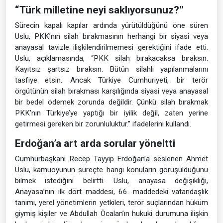
“Türk milletine neyi saklıyorsunuz?”
Sürecin kapalı kapılar ardında yürütüldüğünü öne süren
Uslu, PKK’nın silah bırakmasının herhangi bir siyasi veya
anayasal tavizle ilişkilendirilmemesi gerektiğini ifade etti.
Uslu, açıklamasında, “PKK silah bırakacaksa bıraksın.
Kayıtsız şartsız bıraksın. Bütün silahlı yapılanmalarını
tasfiye etsin. Ancak Türkiye Cumhuriyeti, bir terör
örgütünün silah bırakması karşılığında siyasi veya anayasal
bir bedel ödemek zorunda değildir. Çünkü silah bırakmak
PKK’nın Türkiye’ye yaptığı bir iyilik değil, zaten yerine
getirmesi gereken bir zorunluluktur.” ifadelerini kullandı.
Erdoğan’a art arda sorular yöneltti
Cumhurbaşkanı Recep Tayyip Erdoğan’a seslenen Ahmet
Uslu, kamuoyunun süreçte hangi konuların görüşüldüğünü
bilmek istediğini belirtti. Uslu, anayasa değişikliği,
Anayasa’nın ilk dört maddesi, 66. maddedeki vatandaşlık
tanımı, yerel yönetimlerin yetkileri, terör suçlarından hüküm
giymiş kişiler ve Abdullah Öcalan’ın hukuki durumuna ilişkin