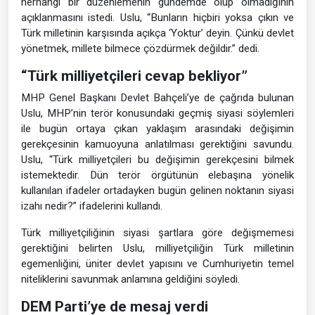
herhangi bir düzenlemenin gündemde olup olmadığının
açıklanmasını istedi. Uslu, “Bunların hiçbiri yoksa çıkın ve
Türk milletinin karşısında açıkça ‘Yoktur’ deyin. Çünkü devlet
yönetmek, millete bilmece çözdürmek değildir.” dedi.
“Türk milliyetçileri cevap bekliyor”
MHP Genel Başkanı Devlet Bahçeli’ye de çağrıda bulunan
Uslu, MHP’nin terör konusundaki geçmiş siyasi söylemleri
ile bugün ortaya çıkan yaklaşım arasındaki değişimin
gerekçesinin kamuoyuna anlatılması gerektiğini savundu.
Uslu, “Türk milliyetçileri bu değişimin gerekçesini bilmek
istemektedir. Dün terör örgütünün elebaşına yönelik
kullanılan ifadeler ortadayken bugün gelinen noktanın siyasi
izahı nedir?” ifadelerini kullandı.
Türk milliyetçiliğinin siyasi şartlara göre değişmemesi
gerektiğini belirten Uslu, milliyetçiliğin Türk milletinin
egemenliğini, üniter devlet yapısını ve Cumhuriyetin temel
niteliklerini savunmak anlamına geldiğini söyledi.
DEM Parti’ye de mesaj verdi