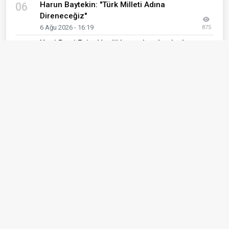
Harun Baytekin: "Türk Milleti Adına
06
Direneceğiz"
6 Ağu 2026 - 16:19
875
Yeni Parti Ezine’de dikkat çeken katılım!
07
Meclis üyeleri yeni oluşuma dahil oldu
7 Ağu 2026 - 08:16
863
MHP Bayramiç İlçe Teşkilatı olağan
08
kongresini gerçekleştirdi
3 Ağu 2026 - 08:01
722
Ömer Candan; "Kepez için gönül gönüle
09
çalışıyoruz"
6 Ağu 2026 - 12:35
709
Çanakkale'de pazara "Şeffaf Sandık"
10
kuruldu: Vatandaşın 1 dakikası politikayı
şekillendirecek!
1 Ağu 2026 - 00:20
691