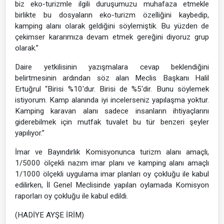
biz eko-turizmle ilgili duruşumuzu muhafaza etmekle
birlikte bu dosyaların eko-turizm özelliğini kaybedip,
kamping alanı olarak geldiğini söylemiştik. Bu yüzden de
çekimser kararımıza devam etmek gereğini diyoruz grup
olarak.”
Daire yetkilisinin yazışmalara cevap beklendiğini
belirtmesinin ardından söz alan Meclis Başkanı Halil
Ertuğrul “Birisi %10'dur. Birisi de %5'dir. Bunu söylemek
istiyorum. Kamp alanında iyi incelerseniz yapılaşma yoktur.
Kamping karavan alanı sadece insanların ihtiyaçlarını
giderebilmek için mutfak tuvalet bu tür benzeri şeyler
yapılıyor.”
İmar ve Bayındırlık Komisyonunca turizm alanı amaçlı,
1/5000 ölçekli nazım imar planı ve kamping alanı amaçlı
1/1000 ölçekli uygulama imar planları oy çokluğu ile kabul
edilirken, İl Genel Meclisinde yapılan oylamada Komisyon
raporları oy çokluğu ile kabul edildi.
(HADİYE AYŞE İRİM)