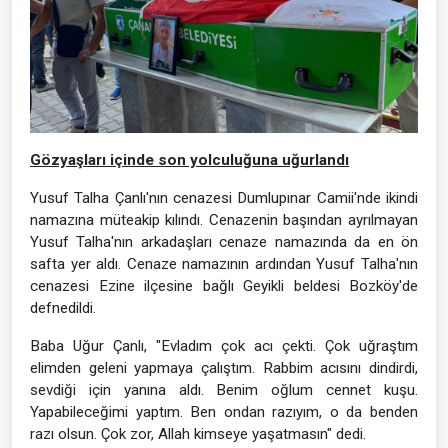
Gözyaşları içinde son yolculuğuna uğurlandı
Yusuf Talha Çanlı'nın cenazesi Dumlupınar Camii'nde ikindi
namazına müteakip kılındı. Cenazenin başından ayrılmayan
Yusuf Talha'nın arkadaşları cenaze namazında da en ön
safta yer aldı. Cenaze namazının ardından Yusuf Talha'nın
cenazesi Ezine ilçesine bağlı Geyikli beldesi Bozköy'de
defnedildi.
Baba Uğur Çanlı, "Evladım çok acı çekti. Çok uğraştım
elimden geleni yapmaya çalıştım. Rabbim acısını dindirdi,
sevdiği için yanına aldı. Benim oğlum cennet kuşu.
Yapabileceğimi yaptım. Ben ondan razıyım, o da benden
razı olsun. Çok zor, Allah kimseye yaşatmasın" dedi.