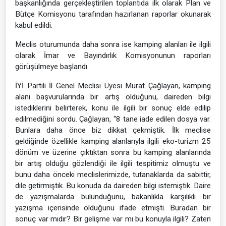
başkanlığında gerçekleştirilen toplantıda ilk olarak Plan ve
Bütçe Komisyonu tarafından hazırlanan raporlar okunarak
kabul edildi.
Meclis oturumunda daha sonra ise kamping alanları ile ilgili
olarak İmar ve Bayındırlık Komisyonunun raporları
görüşülmeye başlandı.
İYİ Partili İl Genel Meclisi Üyesi Murat Çağlayan, kamping
alanı başvurularında bir artış olduğunu, daireden bilgi
istediklerini belirterek, konu ile ilgili bir sonuç elde edilip
edilmediğini sordu. Çağlayan, “8 tane iade edilen dosya var.
Bunlara daha önce biz dikkat çekmiştik. İlk meclise
geldiğinde özellikle kamping alanlarıyla ilgili eko-turizm 25
dönüm ve üzerine çıktıktan sonra bu kamping alanlarında
bir artış olduğu gözlendiği ile ilgili tespitimiz olmuştu ve
bunu daha önceki meclislerimizde, tutanaklarda da sabittir,
dile getirmiştik. Bu konuda da daireden bilgi istemiştik. Daire
de yazışmalarda bulunduğunu, bakanlıkla karşılıklı bir
yazışma içerisinde olduğunu ifade etmişti. Buradan bir
sonuç var mıdır? Bir gelişme var mı bu konuyla ilgili? Zaten