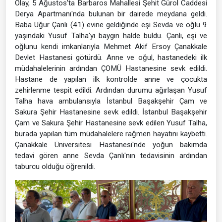
Olay, 5 Ağustos'ta Barbaros Mahallesi Şehit Gürol Caddesi
Derya Apartmanı'nda bulunan bir dairede meydana geldi.
Baba Uğur Çanlı (41) evine geldiğinde eşi Sevda ve oğlu 9
yaşındaki Yusuf Talha'yı baygın halde buldu. Çanlı, eşi ve
oğlunu kendi imkanlarıyla Mehmet Akif Ersoy Çanakkale
Devlet Hastanesi götürdü. Anne ve oğul, hastanedeki ilk
müdahalelerinin ardından ÇOMÜ Hastanesine sevk edildi.
Hastane de yapılan ilk kontrolde anne ve çocukta
zehirlenme tespit edildi. Ardından durumu ağırlaşan Yusuf
Talha hava ambulansıyla İstanbul Başakşehir Çam ve
Sakura Şehir Hastanesine sevk edildi. İstanbul Başakşehir
Çam ve Sakura Şehir Hastanesine sevk edilen Yusuf Talha,
burada yapılan tüm müdahalelere rağmen hayatını kaybetti.
Çanakkale Üniversitesi Hastanesi'nde yoğun bakımda
tedavi gören anne Sevda Çanlı'nın tedavisinin ardından
taburcu olduğu öğrenildi.