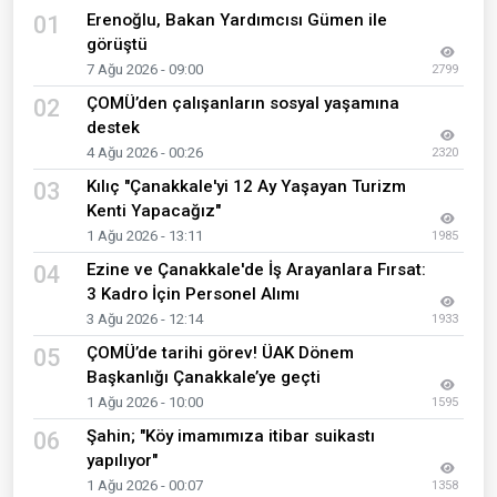
Erenoğlu, Bakan Yardımcısı Gümen ile
01
görüştü
7 Ağu 2026 - 09:00
2799
ÇOMÜ’den çalışanların sosyal yaşamına
02
destek
4 Ağu 2026 - 00:26
2320
Kılıç "Çanakkale'yi 12 Ay Yaşayan Turizm
03
Kenti Yapacağız"
1 Ağu 2026 - 13:11
1985
Ezine ve Çanakkale'de İş Arayanlara Fırsat:
04
3 Kadro İçin Personel Alımı
3 Ağu 2026 - 12:14
1933
ÇOMÜ’de tarihi görev! ÜAK Dönem
05
Başkanlığı Çanakkale’ye geçti
1 Ağu 2026 - 10:00
1595
Şahin; "Köy imamımıza itibar suikastı
06
yapılıyor"
1 Ağu 2026 - 00:07
1358