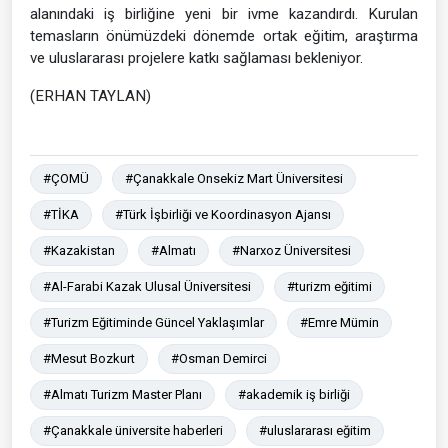
alanındaki iş birliğine yeni bir ivme kazandırdı. Kurulan
temasların önümüzdeki dönemde ortak eğitim, araştırma
ve uluslararası projelere katkı sağlaması bekleniyor.
(ERHAN TAYLAN)
#ÇOMÜ
#Çanakkale Onsekiz Mart Üniversitesi
#TİKA
#Türk İşbirliği ve Koordinasyon Ajansı
#Kazakistan
#Almatı
#Narxoz Üniversitesi
#Al-Farabi Kazak Ulusal Üniversitesi
#turizm eğitimi
#Turizm Eğitiminde Güncel Yaklaşımlar
#Emre Mümin
#Mesut Bozkurt
#Osman Demirci
#Almatı Turizm Master Planı
#akademik iş birliği
#Çanakkale üniversite haberleri
#uluslararası eğitim