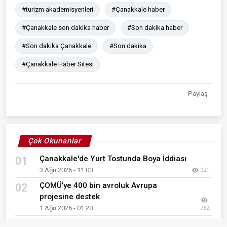
#turizm akademisyenleri
#Çanakkale haber
#Çanakkale son dakika haber
#Son dakika haber
#Son dakika Çanakkale
#Son dakika
#Çanakkale Haber Sitesi
Paylaş
Çok Okunanlar
Çanakkale'de Yurt Tostunda Boya İddiası
01
3 Ağu 2026 - 11:00
921
ÇOMÜ’ye 400 bin avroluk Avrupa
02
projesine destek
1 Ağu 2026 - 01:20
762
LGS Yerleştirme Sonuçları Açıklandı
03