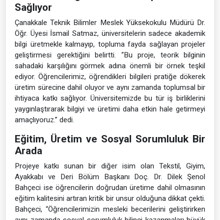
Sağlıyor
Çanakkale Teknik Bilimler Meslek Yüksekokulu Müdürü Dr.
Öğr. Üyesi İsmail Satmaz, üniversitelerin sadece akademik
bilgi üretmekle kalmayıp, topluma fayda sağlayan projeler
geliştirmesi gerektiğini belirtti. “Bu proje, teorik bilginin
sahadaki karşılığını görmek adına önemli bir örnek teşkil
ediyor. Öğrencilerimiz, öğrendikleri bilgileri pratiğe dökerek
üretim sürecine dahil oluyor ve aynı zamanda toplumsal bir
ihtiyaca katkı sağlıyor. Üniversitemizde bu tür iş birliklerini
yaygınlaştırarak bilgiyi ve üretimi daha etkin hale getirmeyi
amaçlıyoruz.” dedi.
Eğitim, Üretim ve Sosyal Sorumluluk Bir
Arada
Projeye katkı sunan bir diğer isim olan Tekstil, Giyim,
Ayakkabı ve Deri Bölüm Başkanı Doç. Dr. Dilek Şenol
Bahçeci ise öğrencilerin doğrudan üretime dahil olmasının
eğitim kalitesini artıran kritik bir unsur olduğuna dikkat çekti.
Bahçeci, “Öğrencilerimizin mesleki becerilerini geliştirirken
aynı zamanda sosyal sorumluluk bilinci kazanmaları büyük