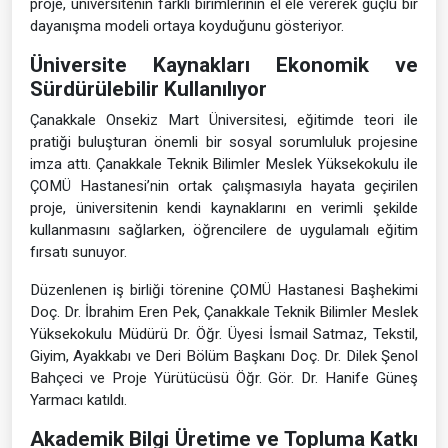
proje, üniversitenin farklı birimlerinin el ele vererek güçlü bir
dayanışma modeli ortaya koyduğunu gösteriyor.
Üniversite Kaynakları Ekonomik ve
Sürdürülebilir Kullanılıyor
Çanakkale Onsekiz Mart Üniversitesi, eğitimde teori ile
pratiği buluşturan önemli bir sosyal sorumluluk projesine
imza attı. Çanakkale Teknik Bilimler Meslek Yüksekokulu ile
ÇOMÜ Hastanesi’nin ortak çalışmasıyla hayata geçirilen
proje, üniversitenin kendi kaynaklarını en verimli şekilde
kullanmasını sağlarken, öğrencilere de uygulamalı eğitim
fırsatı sunuyor.
Düzenlenen iş birliği törenine ÇOMÜ Hastanesi Başhekimi
Doç. Dr. İbrahim Eren Pek, Çanakkale Teknik Bilimler Meslek
Yüksekokulu Müdürü Dr. Öğr. Üyesi İsmail Satmaz, Tekstil,
Giyim, Ayakkabı ve Deri Bölüm Başkanı Doç. Dr. Dilek Şenol
Bahçeci ve Proje Yürütücüsü Öğr. Gör. Dr. Hanife Güneş
Yarmacı katıldı.
Akademik Bilgi Üretime ve Topluma Katkı