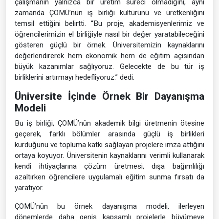
çalışmanın yalnızca bir üretim süreci olmadığını, aynı
zamanda ÇOMÜ’nün iş birliği kültürünü ve üretkenliğini
temsil ettiğini belirtti. “Bu proje, akademisyenlerimiz ve
öğrencilerimizin el birliğiyle nasıl bir değer yaratabileceğini
gösteren güçlü bir örnek. Üniversitemizin kaynaklarını
değerlendirerek hem ekonomik hem de eğitim açısından
büyük kazanımlar sağlıyoruz. Gelecekte de bu tür iş
birliklerini artırmayı hedefliyoruz.” dedi.
Üniversite İçinde Örnek Bir Dayanışma
Modeli
Bu iş birliği, ÇOMÜ’nün akademik bilgi üretmenin ötesine
geçerek, farklı bölümler arasında güçlü iş birlikleri
kurduğunu ve topluma katkı sağlayan projelere imza attığını
ortaya koyuyor. Üniversitenin kaynaklarını verimli kullanarak
kendi ihtiyaçlarına çözüm üretmesi, dışa bağımlılığı
azaltırken öğrencilere uygulamalı eğitim sunma fırsatı da
yaratıyor.
ÇOMÜ’nün bu örnek dayanışma modeli, ilerleyen
dönemlerde daha geniş kapsamlı projelerle büyümeye