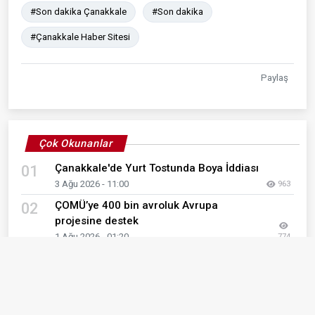
#Son dakika Çanakkale
#Son dakika
#Çanakkale Haber Sitesi
Paylaş
Çok Okunanlar
Çanakkale'de Yurt Tostunda Boya İddiası
01
3 Ağu 2026 - 11:00
963
ÇOMÜ’ye 400 bin avroluk Avrupa
02
projesine destek
1 Ağu 2026 - 01:20
774
LGS Yerleştirme Sonuçları Açıklandı
03
5 Ağu 2026 - 10:21
745
Çanakkale Denetimli Serbestlik Müdürlüğü
04
okulların bakımına destek olmayı