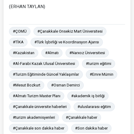
(ERHAN TAYLAN)
#ÇOMÜ
#Çanakkale Onsekiz Mart Üniversitesi
#TİKA
#Türk İşbirliği ve Koordinasyon Ajansı
#Kazakistan
#Almatı
#Narxoz Üniversitesi
#Al-Farabi Kazak Ulusal Üniversitesi
#turizm eğitimi
#Turizm Eğitiminde Güncel Yaklaşımlar
#Emre Mümin
#Mesut Bozkurt
#Osman Demirci
#Almatı Turizm Master Planı
#akademik iş birliği
#Çanakkale üniversite haberleri
#uluslararası eğitim
#turizm akademisyenleri
#Çanakkale haber
#Çanakkale son dakika haber
#Son dakika haber