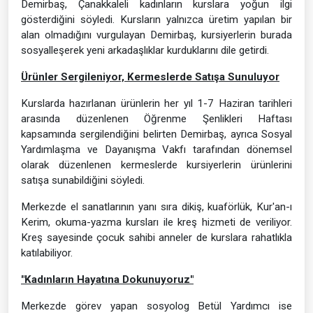
Demirbaş, Çanakkaleli kadınların kurslara yoğun ilgi
gösterdiğini söyledi. Kursların yalnızca üretim yapılan bir
alan olmadığını vurgulayan Demirbaş, kursiyerlerin burada
sosyalleşerek yeni arkadaşlıklar kurduklarını dile getirdi.
Ürünler Sergileniyor, Kermeslerde Satışa Sunuluyor
Kurslarda hazırlanan ürünlerin her yıl 1-7 Haziran tarihleri
arasında düzenlenen Öğrenme Şenlikleri Haftası
kapsamında sergilendiğini belirten Demirbaş, ayrıca Sosyal
Yardımlaşma ve Dayanışma Vakfı tarafından dönemsel
olarak düzenlenen kermeslerde kursiyerlerin ürünlerini
satışa sunabildiğini söyledi.
Merkezde el sanatlarının yanı sıra dikiş, kuaförlük, Kur'an-ı
Kerim, okuma-yazma kursları ile kreş hizmeti de veriliyor.
Kreş sayesinde çocuk sahibi anneler de kurslara rahatlıkla
katılabiliyor.
"Kadınların Hayatına Dokunuyoruz"
Merkezde görev yapan sosyolog Betül Yardımcı ise