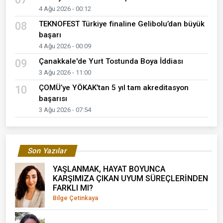
4 Ağu 2026 - 00:12
TEKNOFEST Türkiye finaline Gelibolu’dan büyük
08
başarı
4 Ağu 2026 - 00:09
Çanakkale'de Yurt Tostunda Boya İddiası
09
3 Ağu 2026 - 11:00
ÇOMÜ’ye YÖKAK’tan 5 yıl tam akreditasyon
10
başarısı
3 Ağu 2026 - 07:54
Son Yazılar
YAŞLANMAK, HAYAT BOYUNCA
KARŞIMIZA ÇIKAN UYUM SÜREÇLERİNDEN
FARKLI MI?
Bilge Çetinkaya