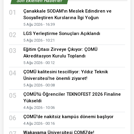
Son Eklenen Haberler
Çanakkale SODAM'ın Meslek Edindiren ve
01
Sosyalleştiren Kurslarına İlgi Yoğun
5 Ağu 2026 - 16:39
LGS Yerleştirme Sonuçları Açıklandı
02
5 Ağu 2026 - 10:21
Eğitim Çıtası Zirveye Çıkıyor: ÇOMÜ
03
Akreditasyon Kurulu Toplandı
5 Ağu 2026 - 00:12
ÇOMÜ kalitesini tescilliyor: Yıldız Teknik
04
Üniversitesi'ne önemli ziyaret!
5 Ağu 2026 - 00:08
ÇOMÜ'lü Öğrenciler TEKNOFEST 2026 Finaline
05
Yükseldi
4 Ağu 2026 - 10:06
ÇOMÜ'de nakitsiz kampüs dönemi başlıyor
06
4 Ağu 2026 - 00:16
Wakayama Üniversitesi ÇOMÜ’de!
07