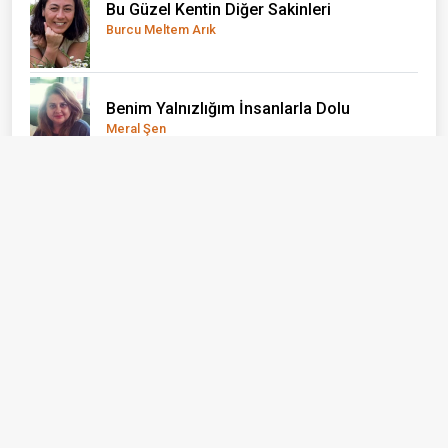
Bu Güzel Kentin Diğer Sakinleri
Burcu Meltem Arık
Benim Yalnızlığım İnsanlarla Dolu
Meral Şen
"BİR ŞEY OLMAZ" DEDİĞİMİZ YERDEN
YANIYORUZ
Mine Kandaz
Gazetecilik Kimin İçin Yapılıyor?
Yusuf Sonkurt
Gemileri Yakma Zamanı Gelmiştir
Konuk Yazar