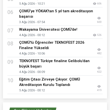
5 Ağu 2026 - 10:21
606
ÇOMÜ’ye YÖKAK’tan 5 yıl tam akreditasyon
06
başarısı
3 Ağu 2026 - 07:54
600
Wakayama Üniversitesi ÇOMÜ’de!
07
4 Ağu 2026 - 00:12
526
ÇOMÜ'lü Öğrenciler TEKNOFEST 2026
08
Finaline Yükseldi
4 Ağu 2026 - 10:06
482
TEKNOFEST Türkiye finaline Gelibolu’dan
09
büyük başarı
4 Ağu 2026 - 00:09
422
Eğitim Çıtası Zirveye Çıkıyor: ÇOMÜ
10
Akreditasyon Kurulu Toplandı
5 Ağu 2026 - 00:12
419