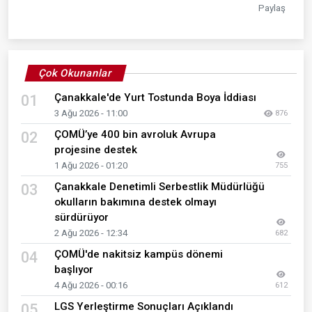
Paylaş
Çok Okunanlar
Çanakkale'de Yurt Tostunda Boya İddiası
01
3 Ağu 2026 - 11:00
876
ÇOMÜ’ye 400 bin avroluk Avrupa
02
projesine destek
1 Ağu 2026 - 01:20
755
Çanakkale Denetimli Serbestlik Müdürlüğü
03
okulların bakımına destek olmayı
sürdürüyor
2 Ağu 2026 - 12:34
682
ÇOMÜ'de nakitsiz kampüs dönemi
04
başlıyor
4 Ağu 2026 - 00:16
612
LGS Yerleştirme Sonuçları Açıklandı
05