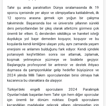
Tahir şu anda paratriatlon Dünya sıralamasında ilk 19
sporcu içerisinde yer alıyor ve olimpiyatlara katılabilmek, ilk
12 sporcu arasına girmek için yoğun bir çalışma
takviminde. Başarısında lise ve üniversite yıllarının sürekli
ders periyotlarından bir çıkış olarak atletizmi görmesi çok
önemli bir etken. O, derslerden sıkıldıkça ve hareket isteği
duydukça yol bayır demeden koşuyor, koşuyor ve bu
koşularda kendi kimliğine ulaşan yolu, aynı zamanda yaşam
enerjisini ve anlamını bulduğunu fark ediyor. Kendi içindeki
potansiyeli keşfettikten sonra ise atlamak, zıplamak,
koşmak yetmeyince yüzmeye ve bisiklete geçiyor.
Başlangıçta profesyonel bir antrenör ve destek ihtiyacı
duymasa da şampiyonluklar gelip hedefler büyüyünce ve
2024 yılında Milli Takım sporcularından birisi olmaya hak
kazanınca bu olanaklara da ulaşıyor.
Türkiye’deki engelli sporcuların 2024 Paralimpik
Oyunları’ndaki başarıları hem Tahir için hem diğer sporcular
için önemli bir dönüm noktası. Engelli sporcuların
kazandıkları madalyalar gelecek yılların olimpiyatları için