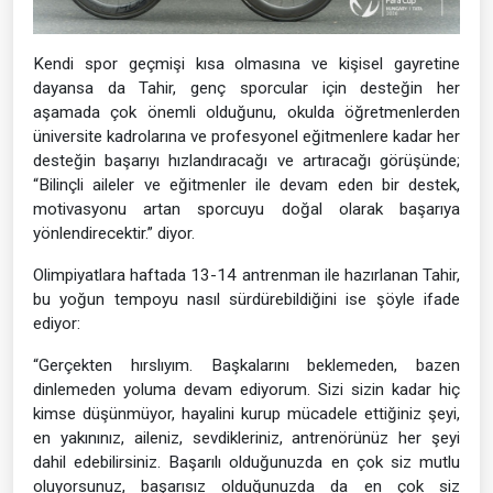
Kendi spor geçmişi kısa olmasına ve kişisel gayretine
dayansa da Tahir, genç sporcular için desteğin her
aşamada çok önemli olduğunu, okulda öğretmenlerden
üniversite kadrolarına ve profesyonel eğitmenlere kadar her
desteğin başarıyı hızlandıracağı ve artıracağı görüşünde;
“Bilinçli aileler ve eğitmenler ile devam eden bir destek,
motivasyonu artan sporcuyu doğal olarak başarıya
yönlendirecektir.” diyor.
Olimpiyatlara haftada 13-14 antrenman ile hazırlanan Tahir,
bu yoğun tempoyu nasıl sürdürebildiğini ise şöyle ifade
ediyor:
“Gerçekten hırslıyım. Başkalarını beklemeden, bazen
dinlemeden yoluma devam ediyorum. Sizi sizin kadar hiç
kimse düşünmüyor, hayalini kurup mücadele ettiğiniz şeyi,
en yakınınız, aileniz, sevdikleriniz, antrenörünüz her şeyi
dahil edebilirsiniz. Başarılı olduğunuzda en çok siz mutlu
oluyorsunuz, başarısız olduğunuzda da en çok siz