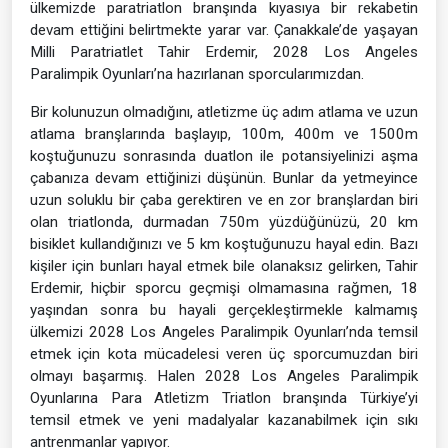
ülkemizde paratriatlon branşında kıyasıya bir rekabetin
devam ettiğini belirtmekte yarar var. Çanakkale’de yaşayan
Milli Paratriatlet Tahir Erdemir, 2028 Los Angeles
Paralimpik Oyunları’na hazırlanan sporcularımızdan.
Bir kolunuzun olmadığını, atletizme üç adım atlama ve uzun
atlama branşlarında başlayıp, 100m, 400m ve 1500m
koştuğunuzu sonrasında duatlon ile potansiyelinizi aşma
çabanıza devam ettiğinizi düşünün. Bunlar da yetmeyince
uzun soluklu bir çaba gerektiren ve en zor branşlardan biri
olan triatlonda, durmadan 750m yüzdüğünüzü, 20 km
bisiklet kullandığınızı ve 5 km koştuğunuzu hayal edin. Bazı
kişiler için bunları hayal etmek bile olanaksız gelirken, Tahir
Erdemir, hiçbir sporcu geçmişi olmamasına rağmen, 18
yaşından sonra bu hayali gerçekleştirmekle kalmamış
ülkemizi 2028 Los Angeles Paralimpik Oyunları’nda temsil
etmek için kota mücadelesi veren üç sporcumuzdan biri
olmayı başarmış. Halen 2028 Los Angeles Paralimpik
Oyunlarına Para Atletizm Triatlon branşında Türkiye’yi
temsil etmek ve yeni madalyalar kazanabilmek için sıkı
antrenmanlar yapıyor.