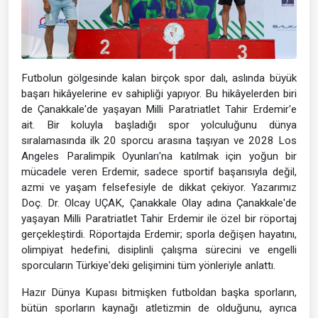
Futbolun gölgesinde kalan birçok spor dalı, aslında büyük
başarı hikâyelerine ev sahipliği yapıyor. Bu hikâyelerden biri
de Çanakkale'de yaşayan Milli Paratriatlet Tahir Erdemir'e
ait. Bir koluyla başladığı spor yolculuğunu dünya
sıralamasında ilk 20 sporcu arasına taşıyan ve 2028 Los
Angeles Paralimpik Oyunları'na katılmak için yoğun bir
mücadele veren Erdemir, sadece sportif başarısıyla değil,
azmi ve yaşam felsefesiyle de dikkat çekiyor. Yazarımız
Doç. Dr. Olcay UÇAK, Çanakkale Olay adına Çanakkale'de
yaşayan Milli Paratriatlet Tahir Erdemir ile özel bir röportaj
gerçekleştirdi. Röportajda Erdemir; sporla değişen hayatını,
olimpiyat hedefini, disiplinli çalışma sürecini ve engelli
sporcuların Türkiye'deki gelişimini tüm yönleriyle anlattı.
Hazır Dünya Kupası bitmişken futboldan başka sporların,
bütün sporların kaynağı atletizmin de olduğunu, ayrıca