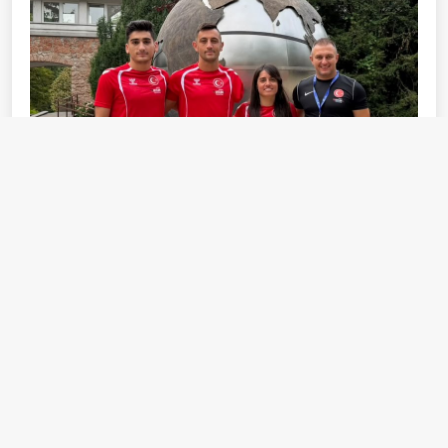
Fotoğrafta, Uğurcan Özer, Tahir Erdemir ve Kübra
Dere, Antrenör Mert Onaran.
Tahir, spordaki başarısını hem bireysel hem de toplumsal