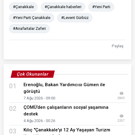
#Çanakkale
#Çanakkale haberleri
#Yeni Parti
#Yeni Parti Çanakkale
#Levent Gürbüz
#Anafartalar Zaferi
Paylaş
Çok Okunanlar
Erenoğlu, Bakan Yardımcısı Gümen ile
01
görüştü
7 Ağu 2026 - 09:00
2843
ÇOMÜ’den çalışanların sosyal yaşamına
02
destek
4 Ağu 2026 - 00:26
2357
Kılıç "Çanakkale'yi 12 Ay Yaşayan Turizm
03