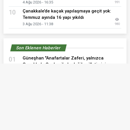
4 Ağu 2026 - 16:35
991
Çanakkale’de kaçak yapılaşmaya geçit yok:
10
Temmuz ayında 16 yapı yıkıldı
3 Ağu 2026 - 11:38
980
Son Eklenen Haberler
Güneşhan "Anafartalar Zaferi, yalnızca
01
Çanakkale Cephesi’nde değil, milletimizin
geleceğinde de silinmez izler bırakmıştır."
8 Ağu 2026 - 10:33
Gürbüz: "Anafartalar'da Tarihi Değiştiren Ruh,
02
Bugün de Milletimize Yol Göstermeye Devam
Ediyor"
8 Ağu 2026 - 10:29
Yusuf Talha son yolculuğuna uğurlandı
03
7 Ağu 2026 - 19:16
İYİ Partili Çağlayan Kamping Dosyalarındaki