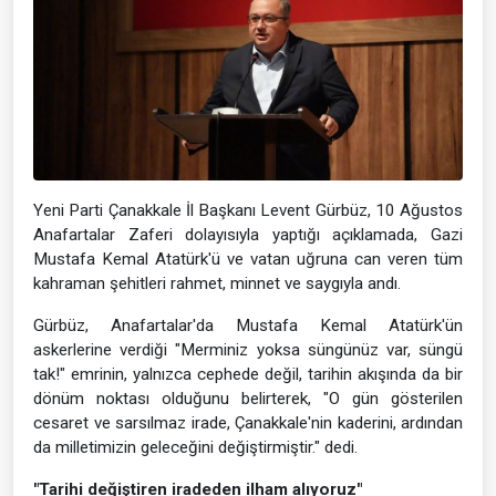
Yeni Parti Çanakkale İl Başkanı Levent Gürbüz, 10 Ağustos
Anafartalar Zaferi dolayısıyla yaptığı açıklamada, Gazi
Mustafa Kemal Atatürk'ü ve vatan uğruna can veren tüm
kahraman şehitleri rahmet, minnet ve saygıyla andı.
Gürbüz, Anafartalar'da Mustafa Kemal Atatürk'ün
askerlerine verdiği "Merminiz yoksa süngünüz var, süngü
tak!" emrinin, yalnızca cephede değil, tarihin akışında da bir
dönüm noktası olduğunu belirterek, "O gün gösterilen
cesaret ve sarsılmaz irade, Çanakkale'nin kaderini, ardından
da milletimizin geleceğini değiştirmiştir." dedi.
"Tarihi değiştiren iradeden ilham alıyoruz"