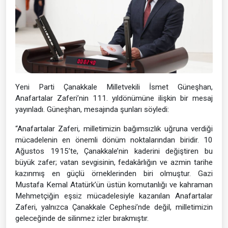
Yeni Parti Çanakkale Milletvekili İsmet Güneşhan,
Anafartalar Zaferi’nin 111. yıldönümüne ilişkin bir mesaj
yayınladı. Güneşhan, mesajında şunları söyledi:
“Anafartalar Zaferi, milletimizin bağımsızlık uğruna verdiği
mücadelenin en önemli dönüm noktalarından biridir. 10
Ağustos 1915’te, Çanakkale’nin kaderini değiştiren bu
büyük zafer; vatan sevgisinin, fedakârlığın ve azmin tarihe
kazınmış en güçlü örneklerinden biri olmuştur. Gazi
Mustafa Kemal Atatürk’ün üstün komutanlığı ve kahraman
Mehmetçiğin eşsiz mücadelesiyle kazanılan Anafartalar
Zaferi, yalnızca Çanakkale Cephesi’nde değil, milletimizin
geleceğinde de silinmez izler bırakmıştır.