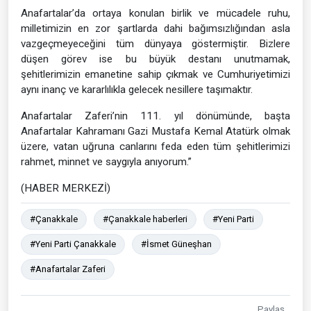
Anafartalar’da ortaya konulan birlik ve mücadele ruhu,
milletimizin en zor şartlarda dahi bağımsızlığından asla
vazgeçmeyeceğini tüm dünyaya göstermiştir. Bizlere
düşen görev ise bu büyük destanı unutmamak,
şehitlerimizin emanetine sahip çıkmak ve Cumhuriyetimizi
aynı inanç ve kararlılıkla gelecek nesillere taşımaktır.
Anafartalar Zaferi’nin 111. yıl dönümünde, başta
Anafartalar Kahramanı Gazi Mustafa Kemal Atatürk olmak
üzere, vatan uğruna canlarını feda eden tüm şehitlerimizi
rahmet, minnet ve saygıyla anıyorum.”
(HABER MERKEZİ)
#Çanakkale
#Çanakkale haberleri
#Yeni Parti
#Yeni Parti Çanakkale
#İsmet Güneşhan
#Anafartalar Zaferi
Paylaş