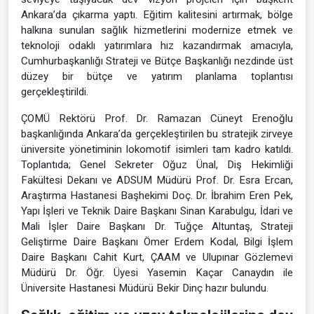
Ankara’da çıkarma yaptı. Eğitim kalitesini artırmak, bölge
halkına sunulan sağlık hizmetlerini modernize etmek ve
teknoloji odaklı yatırımlara hız kazandırmak amacıyla,
Cumhurbaşkanlığı Strateji ve Bütçe Başkanlığı nezdinde üst
düzey bir bütçe ve yatırım planlama toplantısı
gerçekleştirildi.
ÇOMÜ Rektörü Prof. Dr. Ramazan Cüneyt Erenoğlu
başkanlığında Ankara’da gerçekleştirilen bu stratejik zirveye
üniversite yönetiminin lokomotif isimleri tam kadro katıldı.
Toplantıda; Genel Sekreter Oğuz Ünal, Diş Hekimliği
Fakültesi Dekanı ve ADSUM Müdürü Prof. Dr. Esra Ercan,
Araştırma Hastanesi Başhekimi Doç. Dr. İbrahim Eren Pek,
Yapı İşleri ve Teknik Daire Başkanı Sinan Karabulgu, İdari ve
Mali İşler Daire Başkanı Dr. Tuğçe Altuntaş, Strateji
Geliştirme Daire Başkanı Ömer Erdem Kodal, Bilgi İşlem
Daire Başkanı Cahit Kurt, ÇAAM ve Ulupınar Gözlemevi
Müdürü Dr. Öğr. Üyesi Yasemin Kaçar Canaydın ile
Üniversite Hastanesi Müdürü Bekir Dinç hazır bulundu.