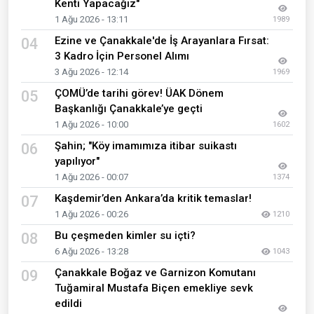
Kenti Yapacağız"
1 Ağu 2026 - 13:11
1989
Ezine ve Çanakkale'de İş Arayanlara Fırsat:
04
3 Kadro İçin Personel Alımı
3 Ağu 2026 - 12:14
1969
ÇOMÜ’de tarihi görev! ÜAK Dönem
05
Başkanlığı Çanakkale’ye geçti
1 Ağu 2026 - 10:00
1602
Şahin; "Köy imamımıza itibar suikastı
06
yapılıyor"
1 Ağu 2026 - 00:07
1374
Kaşdemir’den Ankara’da kritik temaslar!
07
1 Ağu 2026 - 00:26
1210
Bu çeşmeden kimler su içti?
08
6 Ağu 2026 - 13:28
1043
Çanakkale Boğaz ve Garnizon Komutanı
09
Tuğamiral Mustafa Biçen emekliye sevk
edildi