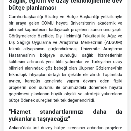
Sağlık, eğitim ve uzay teknolojilerine dev
bütçe planlaması
Cumhurbaşkanlığı Strateji ve Bütçe Başkanlığı yetkilileriyle
bir araya gelen ÇOMÜ heyeti, üniversitenin akademik ve
bilimsel kapasitesini katlayacak projelerin sunumunu yaptı.
Görüşmelerde özellikle; Diş Hekimliği Fakültesi ile Ağız ve
Diş Sağlığı Uygulama ve Araştırma Merkezi’nin (ADSUM)
teknik altyapısının güçlendirilmesi, Üniversite Araştırma
Hastanesi'nin bölgeye sunduğu sağlık hizmetlerinin
kalitesini artıracak yeni tıbbi yatırımlar ve Türkiye'nin uzay
bilimleri alanındaki göz bebeği olan Ulupınar Gözlemevi’nin
teknolojik ihtiyaçları detaylı bir şekilde ele alındı. Toplantıda
ayrıca, kampüs genelinde yapımı devam eden fiziki
projelerin son durumu ile önümüzdeki dönemde hayata
geçirilmesi planlanan büyük ölçekli ve stratejik yatırımların
bütçe ödenek süreçleri tek tek değerlendirildi.
"Hizmet standartlarımızı daha da
yukarılara taşıyacağız"
Ankara’daki üst düzey bütçe zirvesinin ardından projelere