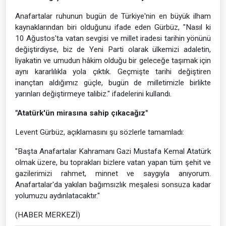
Anafartalar ruhunun bugün de Türkiye'nin en büyük ilham
kaynaklarından biri olduğunu ifade eden Gürbüz, "Nasıl ki
10 Ağustos'ta vatan sevgisi ve millet iradesi tarihin yönünü
değiştirdiyse, biz de Yeni Parti olarak ülkemizi adaletin,
liyakatin ve umudun hâkim olduğu bir geleceğe taşımak için
aynı kararlılıkla yola çıktık. Geçmişte tarihi değiştiren
inançtan aldığımız güçle, bugün de milletimizle birlikte
yarınları değiştirmeye talibiz." ifadelerini kullandı.
"Atatürk'ün mirasına sahip çıkacağız"
Levent Gürbüz, açıklamasını şu sözlerle tamamladı:
"Başta Anafartalar Kahramanı Gazi Mustafa Kemal Atatürk
olmak üzere, bu toprakları bizlere vatan yapan tüm şehit ve
gazilerimizi rahmet, minnet ve saygıyla anıyorum.
Anafartalar'da yakılan bağımsızlık meşalesi sonsuza kadar
yolumuzu aydınlatacaktır."
(HABER MERKEZİ)