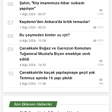
Şahin; "Köy imamımıza itibar suikastı
06
yapılıyor"
1 Ağu 2026 - 00:07
1378
Kaşdemir’den Ankara’da kritik temaslar!
07
1 Ağu 2026 - 00:26
1215
Bu çeşmeden kimler su içti?
08
6 Ağu 2026 - 13:28
1070
Çanakkale Boğaz ve Garnizon Komutanı
09
Tuğamiral Mustafa Biçen emekliye sevk
edildi
4 Ağu 2026 - 16:35
1008
Çanakkale’de kaçak yapılaşmaya geçit yok:
10
Temmuz ayında 16 yapı yıkıldı
3 Ağu 2026 - 11:38
985
Son Eklenen Haberler