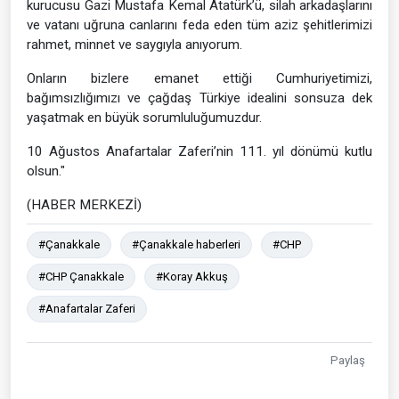
kurucusu Gazi Mustafa Kemal Atatürk’ü, silah arkadaşlarını
ve vatanı uğruna canlarını feda eden tüm aziz şehitlerimizi
rahmet, minnet ve saygıyla anıyorum.
Onların bizlere emanet ettiği Cumhuriyetimizi,
bağımsızlığımızı ve çağdaş Türkiye idealini sonsuza dek
yaşatmak en büyük sorumluluğumuzdur.
10 Ağustos Anafartalar Zaferi’nin 111. yıl dönümü kutlu
olsun."
(HABER MERKEZİ)
#Çanakkale
#Çanakkale haberleri
#CHP
#CHP Çanakkale
#Koray Akkuş
#Anafartalar Zaferi
Paylaş