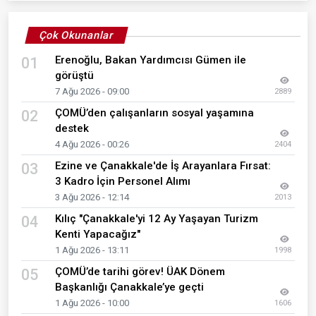
Çok Okunanlar
Erenoğlu, Bakan Yardımcısı Gümen ile
01
görüştü
7 Ağu 2026 - 09:00
2889
ÇOMÜ’den çalışanların sosyal yaşamına
02
destek
4 Ağu 2026 - 00:26
2404
Ezine ve Çanakkale'de İş Arayanlara Fırsat:
03
3 Kadro İçin Personel Alımı
3 Ağu 2026 - 12:14
2013
Kılıç "Çanakkale'yi 12 Ay Yaşayan Turizm
04
Kenti Yapacağız"
1 Ağu 2026 - 13:11
1998
ÇOMÜ’de tarihi görev! ÜAK Dönem
05
Başkanlığı Çanakkale’ye geçti
1 Ağu 2026 - 10:00
1606