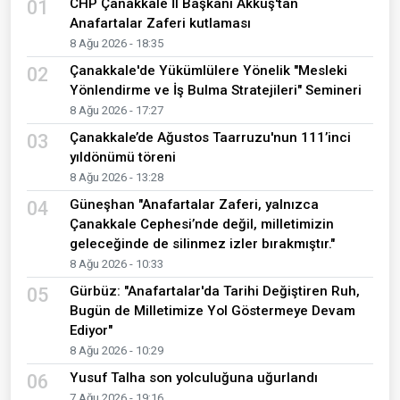
CHP Çanakkale İl Başkanı Akkuş'tan
01
Anafartalar Zaferi kutlaması
8 Ağu 2026 - 18:35
Çanakkale'de Yükümlülere Yönelik "Mesleki
02
Yönlendirme ve İş Bulma Stratejileri" Semineri
8 Ağu 2026 - 17:27
Çanakkale’de Ağustos Taarruzu'nun 111’inci
03
yıldönümü töreni
8 Ağu 2026 - 13:28
Güneşhan "Anafartalar Zaferi, yalnızca
04
Çanakkale Cephesi’nde değil, milletimizin
geleceğinde de silinmez izler bırakmıştır."
8 Ağu 2026 - 10:33
Gürbüz: "Anafartalar'da Tarihi Değiştiren Ruh,
05
Bugün de Milletimize Yol Göstermeye Devam
Ediyor"
8 Ağu 2026 - 10:29
Yusuf Talha son yolculuğuna uğurlandı
06
7 Ağu 2026 - 19:16