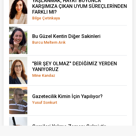
YAŞLANMAK, HAYAT BOYUNCA
KARŞIMIZA ÇIKAN UYUM SÜREÇLERİNDEN
FARKLI MI?
Bilge Çetinkaya
Bu Güzel Kentin Diğer Sakinleri
Burcu Meltem Arık
"BİR ŞEY OLMAZ" DEDİĞİMİZ YERDEN
YANIYORUZ
Mine Kandaz
Gazetecilik Kimin İçin Yapılıyor?
Yusuf Sonkurt
Gemileri Yakma Zamanı Gelmiştir
Konuk Yazar