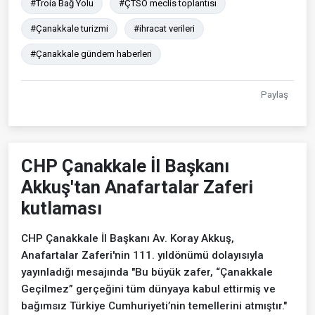
#Troia Bağ Yolu
#ÇTSO meclis toplantısı
#Çanakkale turizmi
#ihracat verileri
#Çanakkale gündem haberleri
Paylaş
CHP Çanakkale İl Başkanı
Akkuş'tan Anafartalar Zaferi
kutlaması
CHP Çanakkale İl Başkanı Av. Koray Akkuş,
Anafartalar Zaferi'nin 111. yıldönümü dolayısıyla
yayınladığı mesajında "Bu büyük zafer, “Çanakkale
Geçilmez” gerçeğini tüm dünyaya kabul ettirmiş ve
bağımsız Türkiye Cumhuriyeti’nin temellerini atmıştır."