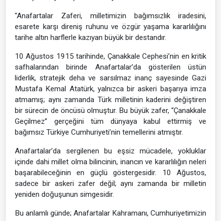
"Anafartalar Zaferi, milletimizin bağımsızlık iradesini,
esarete karşı direniş ruhunu ve özgür yaşama kararlılığını
tarihe altın harflerle kazıyan büyük bir destandır.
10 Ağustos 1915 tarihinde, Çanakkale Cephesi’nin en kritik
safhalarından birinde Anafartalar’da gösterilen üstün
liderlik, stratejik deha ve sarsılmaz inanç sayesinde Gazi
Mustafa Kemal Atatürk, yalnızca bir askeri başarıya imza
atmamış; aynı zamanda Türk milletinin kaderini değiştiren
bir sürecin de öncüsü olmuştur. Bu büyük zafer, “Çanakkale
Geçilmez” gerçeğini tüm dünyaya kabul ettirmiş ve
bağımsız Türkiye Cumhuriyeti’nin temellerini atmıştır.
Anafartalar’da sergilenen bu eşsiz mücadele, yokluklar
içinde dahi millet olma bilincinin, inancın ve kararlılığın neleri
başarabileceğinin en güçlü göstergesidir. 10 Ağustos,
sadece bir askeri zafer değil; aynı zamanda bir milletin
yeniden doğuşunun simgesidir.
Bu anlamlı günde; Anafartalar Kahramanı, Cumhuriyetimizin