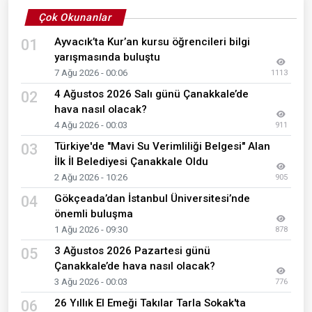
Çok Okunanlar
Ayvacık’ta Kur’an kursu öğrencileri bilgi
01
yarışmasında buluştu
7 Ağu 2026 - 00:06
1113
4 Ağustos 2026 Salı günü Çanakkale’de
02
hava nasıl olacak?
4 Ağu 2026 - 00:03
911
Türkiye'de "Mavi Su Verimliliği Belgesi" Alan
03
İlk İl Belediyesi Çanakkale Oldu
2 Ağu 2026 - 10:26
905
Gökçeada’dan İstanbul Üniversitesi’nde
04
önemli buluşma
1 Ağu 2026 - 09:30
878
3 Ağustos 2026 Pazartesi günü
05
Çanakkale’de hava nasıl olacak?
3 Ağu 2026 - 00:03
776
26 Yıllık El Emeği Takılar Tarla Sokak'ta
06