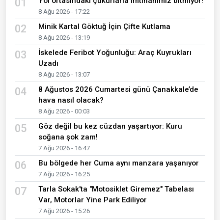
Yol ortasındaki çukurlarla imtihanımız bitmiyor!
01
8 Ağu 2026 - 17:22
Minik Kartal Göktuğ İçin Çifte Kutlama
02
8 Ağu 2026 - 13:19
İskelede Feribot Yoğunluğu: Araç Kuyrukları
03
Uzadı
8 Ağu 2026 - 13:07
8 Ağustos 2026 Cumartesi günü Çanakkale’de
04
hava nasıl olacak?
8 Ağu 2026 - 00:03
Göz değil bu kez cüzdan yaşartıyor: Kuru
05
soğana şok zam!
7 Ağu 2026 - 16:47
Bu bölgede her Cuma aynı manzara yaşanıyor
06
7 Ağu 2026 - 16:25
Tarla Sokak'ta "Motosiklet Giremez" Tabelası
07
Var, Motorlar Yine Park Ediliyor
7 Ağu 2026 - 15:26