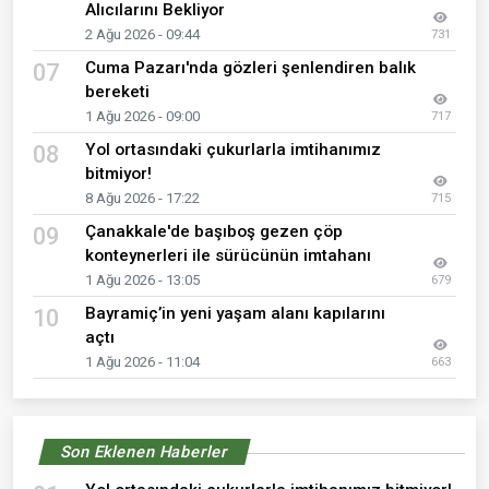
Alıcılarını Bekliyor
2 Ağu 2026 - 09:44
731
Cuma Pazarı'nda gözleri şenlendiren balık
07
bereketi
1 Ağu 2026 - 09:00
717
Yol ortasındaki çukurlarla imtihanımız
08
bitmiyor!
8 Ağu 2026 - 17:22
715
Çanakkale'de başıboş gezen çöp
09
konteynerleri ile sürücünün imtahanı
1 Ağu 2026 - 13:05
679
Bayramiç’in yeni yaşam alanı kapılarını
10
açtı
1 Ağu 2026 - 11:04
663
Son Eklenen Haberler