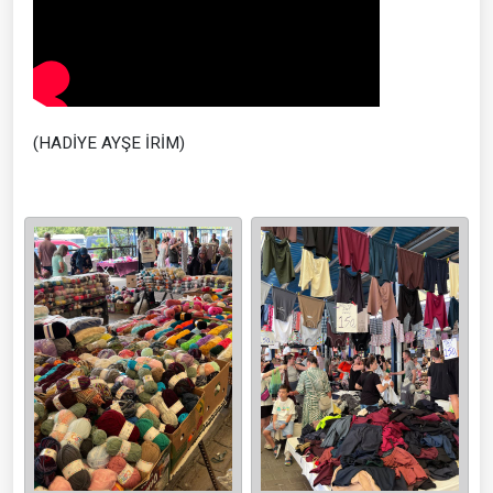
(HADİYE AYŞE İRİM)