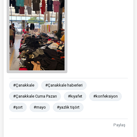
#Çanakkale
#Çanakkale haberleri
#Çanakkale Cuma Pazarı
#kıyafet
#konfeksiyon
#şort
#mayo
#yazlık tişört
Paylaş