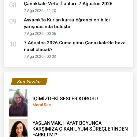
Çanakkale Vefat İlanları: 7 Ağustos 2026
08
7 Ağu 2026 - 11:20
Ayvacık’ta Kur’an kursu öğrencileri bilgi
09
yarışmasında buluştu
7 Ağu 2026 - 00:06
7 Ağustos 2026 Cuma günü Çanakkale’de hava
10
nasıl olacak?
7 Ağu 2026 - 00:03
Son Yazılar
İÇİMİZDEKİ SESLER KOROSU
Meral Şen
YAŞLANMAK, HAYAT BOYUNCA
KARŞIMIZA ÇIKAN UYUM SÜREÇLERİNDEN
FARKLI MI?