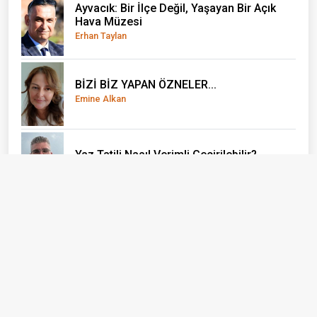
Ayvacık: Bir İlçe Değil, Yaşayan Bir Açık
Hava Müzesi
Erhan Taylan
BİZİ BİZ YAPAN ÖZNELER...
Emine Alkan
Yaz Tatili Nasıl Verimli Geçirilebilir?
Yağız Ata
El Nino önce çocukları vuruyor
Doç. Dr. Olcay Uçak