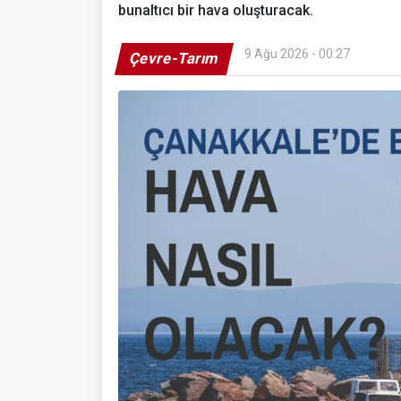
bunaltıcı bir hava oluşturacak.
9 Ağu 2026 - 00:27
Çevre-Tarım