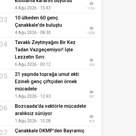
kısıtlama kararını duyurdu
4 Ağu 2026 - 15:43
1126
10 ülkeden 60 genç
03
Çanakkale'de buluştu
4 Ağu 2026 - 08:30
1028
Tavaklı Zeytinyağını Bir Kez
04
Tadan Vazgeçemiyor! İşte
Lezzetin Sırrı
6 Ağu 2026 - 00:12
920
21 yaşında toprağa umut ekti:
05
Ezineli genç çiftçiden örnek
mücadele
1 Ağu 2026 - 12:43
907
Bozcaada’da vektörle mücadele
06
aralıksız sürüyor
1 Ağu 2026 - 10:28
815
Çanakkale DKMP'den Bayramiç
07