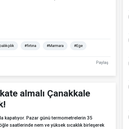
balıkçılık
#fırtına
#Marmara
#Ege
Paylaş
kate almalı Çanakkale
k!
la kapatıyor. Pazar günü termometrelerin 35
öğle saatlerinde nem ve yüksek sıcaklık birleşerek