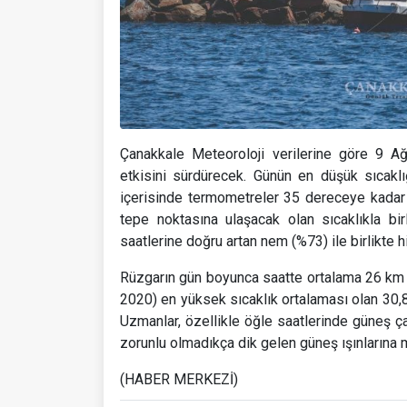
Çanakkale Meteoroloji verilerine göre 9 A
etkisini sürdürecek. Günün en düşük sıcakl
içerisinde termometreler 35 dereceye kadar t
tepe noktasına ulaşacak olan sıcaklıkla b
saatlerine doğru artan nem (%73) ile birlikte h
Rüzgarın gün boyunca saatte ortalama 26 km h
2020) en yüksek sıcaklık ortalaması olan 30,8 
Uzmanlar, özellikle öğle saatlerinde güneş çar
zorunlu olmadıkça dik gelen güneş ışınlarına 
(HABER MERKEZİ)