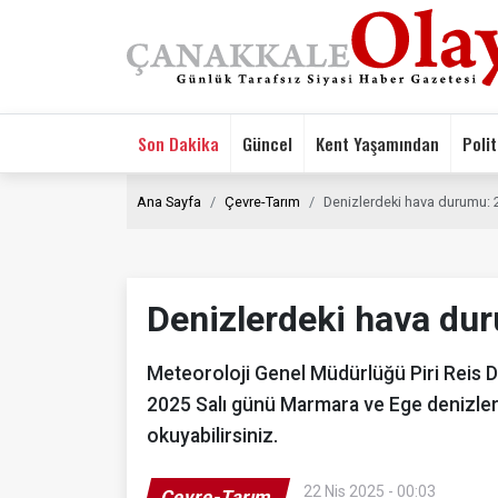
Son Dakika
Güncel
Kent Yaşamından
Polit
Ana Sayfa
Çevre-Tarım
Denizlerdeki hava durumu: 
Denizlerdeki hava dur
Meteoroloji Genel Müdürlüğü Piri Reis De
2025 Salı günü Marmara ve Ege denizlerind
okuyabilirsiniz.
22 Nis 2025 - 00:03
Çevre-Tarım