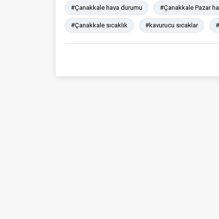
#Çanakkale hava durumu
#Çanakkale Pazar h
#Çanakkale sıcaklık
#kavurucu sıcaklar
#