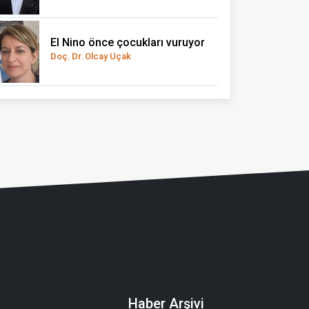
El Nino önce çocukları vuruyor
Doç. Dr. Olcay Uçak
Haber Arşivi