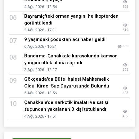
4 Ağu 2026 - 12:54
525
Bayramiç'teki orman yangını helikopterden
06
görüntülendi
2 Ağu 2026 - 17:31
519
9 yaşındaki çocuktan acı haber geldi
07
6 Ağu 2026 - 16:21
505
Bandırma-Çanakkale karayolunda kamyon
08
yangını otluk alana sıçradı
2 Ağu 2026 - 12:27
505
Gökçeada'da Büfe İhalesi Mahkemelik
09
Oldu: Kiracı Suç Duyurusunda Bulundu
5 Ağu 2026 - 13:56
495
Çanakkale’de narkotik imalatı ve satışı
10
suçundan yakalanan 3 kişi tutuklandı
4 Ağu 2026 - 17:51
482