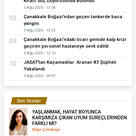
Kiracı Suç Duyurusunda Bulundu
5 Ağu 2026 - 13:56
Çanakkale Boğazı'ndan geçen tankerde baca
08
yangını
5 Ağu 2026 - 13:22
Çanakkale Boğazı’ndaki ticari gemide kalp krizi
09
geçiren personel hastaneye sevk edildi
5 Ağu 2026 - 13:16
JASAT’tan Kaçamadılar: Aranan 83 Şüpheli
10
Yakalandı
5 Ağu 2026 - 09:57
Son Yazılar
YAŞLANMAK, HAYAT BOYUNCA
KARŞIMIZA ÇIKAN UYUM SÜREÇLERİNDEN
FARKLI MI?
Bilge Çetinkaya