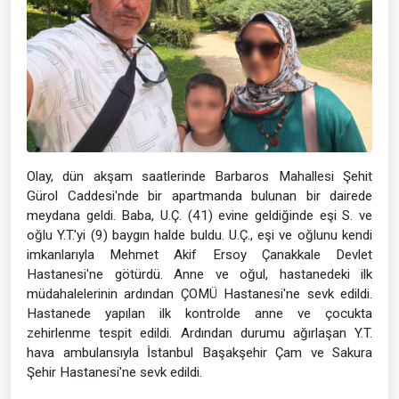
Olay, dün akşam saatlerinde Barbaros Mahallesi Şehit
Gürol Caddesi'nde bir apartmanda bulunan bir dairede
meydana geldi. Baba, U.Ç. (41) evine geldiğinde eşi S. ve
oğlu Y.T.'yi (9) baygın halde buldu. U.Ç., eşi ve oğlunu kendi
imkanlarıyla Mehmet Akif Ersoy Çanakkale Devlet
Hastanesi'ne götürdü. Anne ve oğul, hastanedeki ilk
müdahalelerinin ardından ÇOMÜ Hastanesi'ne sevk edildi.
Hastanede yapılan ilk kontrolde anne ve çocukta
zehirlenme tespit edildi. Ardından durumu ağırlaşan Y.T.
hava ambulansıyla İstanbul Başakşehir Çam ve Sakura
Şehir Hastanesi'ne sevk edildi.