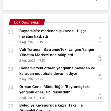
Çok Okunanlar
Bayramiç'te madende iş kazası: 1 işçi
01
hayatını kaybetti
3 Ağu 2026 - 11:26
801
Vali Toraman Bayramiç'teki yangını Yangın
02
Yönetim Merkezi'nde takip etti
2 Ağu 2026 - 17:57
641
Bayramiç'teki orman yangınına havadan ve
03
karadan müdahale devam ediyor
2 Ağu 2026 - 17:25
591
Orman Genel Müdürlüğü: "Bayramiç’teki
04
yangının enerjisini düşürdük"
2 Ağu 2026 - 21:01
584
Belediye Kavşağı'nda kaza: Taksi ile
05
Otomobil Çarpıştı