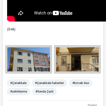
(İHA)
#Çanakkale
#Çanakkale haberleri
#böcek ilacı
#zehirlenme
#Sevda Çanlı
Paylaş