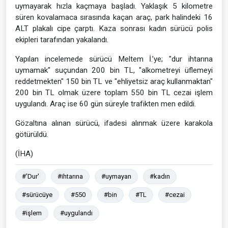
uymayarak hızla kaçmaya başladı. Yaklaşık 5 kilometre
süren kovalamaca sırasında kaçan araç, park halindeki 16
ALT plakalı cipe çarptı. Kaza sonrası kadın sürücü polis
ekipleri tarafından yakalandı.
Yapılan incelemede sürücü Meltem İ.’ye; "dur ihtarına
uymamak" suçundan 200 bin TL, "alkometreyi üflemeyi
reddetmekten" 150 bin TL ve "ehliyetsiz araç kullanmaktan"
200 bin TL olmak üzere toplam 550 bin TL cezai işlem
uygulandı. Araç ise 60 gün süreyle trafikten men edildi.
Gözaltına alınan sürücü, ifadesi alınmak üzere karakola
götürüldü.
(İHA)
#'Dur'
#ihtarına
#uymayan
#kadın
#sürücüye
#550
#bin
#TL
#cezai
#işlem
#uygulandı