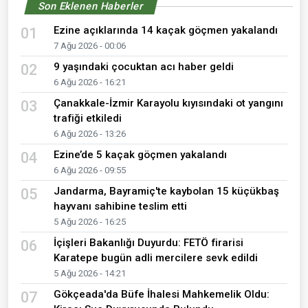
Son Eklenen Haberler
Ezine açıklarında 14 kaçak göçmen yakalandı
01
7 Ağu 2026 - 00:06
9 yaşındaki çocuktan acı haber geldi
02
6 Ağu 2026 - 16:21
Çanakkale-İzmir Karayolu kıyısındaki ot yangını
03
trafiği etkiledi
6 Ağu 2026 - 13:26
Ezine’de 5 kaçak göçmen yakalandı
04
6 Ağu 2026 - 09:55
Jandarma, Bayramiç'te kaybolan 15 küçükbaş
05
hayvanı sahibine teslim etti
5 Ağu 2026 - 16:25
İçişleri Bakanlığı Duyurdu: FETÖ firarisi
06
Karatepe bugün adli mercilere sevk edildi
5 Ağu 2026 - 14:21
Gökçeada'da Büfe İhalesi Mahkemelik Oldu:
07