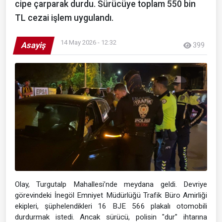
cipe çarparak durdu. Sürücüye toplam 550 bin
TL cezai işlem uygulandı.
14 May 2026 - 12:32
Asayiş
399
Olay, Turgutalp Mahallesi’nde meydana geldi. Devriye
görevindeki İnegöl Emniyet Müdürlüğü Trafik Büro Amirliği
ekipleri, şüphelendikleri 16 BJE 566 plakalı otomobili
durdurmak istedi. Ancak sürücü, polisin "dur" ihtarına