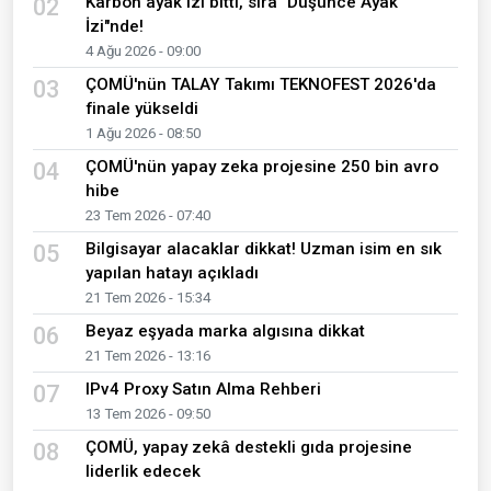
Karbon ayak izi bitti, sıra "Düşünce Ayak
02
İzi"nde!
4 Ağu 2026 - 09:00
ÇOMÜ'nün TALAY Takımı TEKNOFEST 2026'da
03
finale yükseldi
1 Ağu 2026 - 08:50
ÇOMÜ'nün yapay zeka projesine 250 bin avro
04
hibe
23 Tem 2026 - 07:40
Bilgisayar alacaklar dikkat! Uzman isim en sık
05
yapılan hatayı açıkladı
21 Tem 2026 - 15:34
Beyaz eşyada marka algısına dikkat
06
21 Tem 2026 - 13:16
IPv4 Proxy Satın Alma Rehberi
07
13 Tem 2026 - 09:50
ÇOMÜ, yapay zekâ destekli gıda projesine
08
liderlik edecek