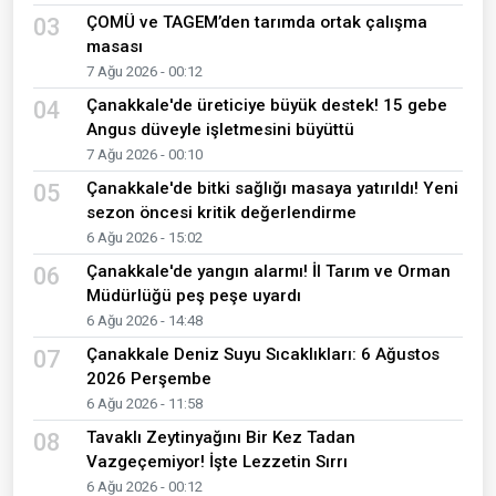
ÇOMÜ ve TAGEM’den tarımda ortak çalışma
03
masası
7 Ağu 2026 - 00:12
Çanakkale'de üreticiye büyük destek! 15 gebe
04
Angus düveyle işletmesini büyüttü
7 Ağu 2026 - 00:10
Çanakkale'de bitki sağlığı masaya yatırıldı! Yeni
05
sezon öncesi kritik değerlendirme
6 Ağu 2026 - 15:02
Çanakkale'de yangın alarmı! İl Tarım ve Orman
06
Müdürlüğü peş peşe uyardı
6 Ağu 2026 - 14:48
Çanakkale Deniz Suyu Sıcaklıkları: 6 Ağustos
07
2026 Perşembe
6 Ağu 2026 - 11:58
Tavaklı Zeytinyağını Bir Kez Tadan
08
Vazgeçemiyor! İşte Lezzetin Sırrı
6 Ağu 2026 - 00:12