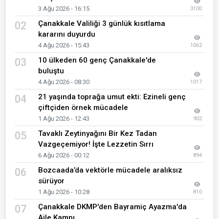
3 Ağu 2026 - 16:15
3100
Çanakkale Valiliği 3 günlük kısıtlama
02
kararını duyurdu
4 Ağu 2026 - 15:43
1062
10 ülkeden 60 genç Çanakkale'de
03
buluştu
4 Ağu 2026 - 08:30
1017
21 yaşında toprağa umut ekti: Ezineli genç
04
çiftçiden örnek mücadele
1 Ağu 2026 - 12:43
902
Tavaklı Zeytinyağını Bir Kez Tadan
05
Vazgeçemiyor! İşte Lezzetin Sırrı
6 Ağu 2026 - 00:12
894
Bozcaada’da vektörle mücadele aralıksız
06
sürüyor
1 Ağu 2026 - 10:28
810
Çanakkale DKMP'den Bayramiç Ayazma'da
07
Aile Kampı