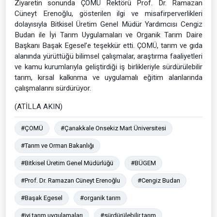
Ziyaretin sonunda ÇOMÜ Rektörü Prof. Dr. Ramazan
Cüneyt Erenoğlu, gösterilen ilgi ve misafirperverlikleri
dolayısıyla Bitkisel Üretim Genel Müdür Yardımcısı Cengiz
Budan ile İyi Tarım Uygulamaları ve Organik Tarım Daire
Başkanı Başak Egesel’e teşekkür etti. ÇOMÜ, tarım ve gıda
alanında yürüttüğü bilimsel çalışmalar, araştırma faaliyetleri
ve kamu kurumlarıyla geliştirdiği iş birlikleriyle sürdürülebilir
tarım, kırsal kalkınma ve uygulamalı eğitim alanlarında
çalışmalarını sürdürüyor.
(ATİLLA AKIN)
#ÇOMÜ
#Çanakkale Onsekiz Mart Üniversitesi
#Tarım ve Orman Bakanlığı
#Bitkisel Üretim Genel Müdürlüğü
#BÜGEM
#Prof. Dr. Ramazan Cüneyt Erenoğlu
#Cengiz Budan
#Başak Egesel
#organik tarım
#iyi tarım uygulamaları
#sürdürülebilir tarım