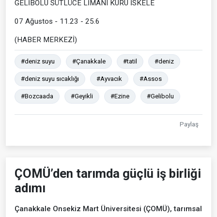
GELİBOLU SÜTLÜCE LİMANI KURU İSKELE
07 Ağustos - 11.23 - 25.6
(HABER MERKEZİ)
#deniz suyu
#Çanakkale
#tatil
#deniz
#deniz suyu sıcaklığı
#Ayvacık
#Assos
#Bozcaada
#Geyikli
#Ezine
#Gelibolu
Paylaş
ÇOMÜ’den tarımda güçlü iş birliği
adımı
Çanakkale Onsekiz Mart Üniversitesi (ÇOMÜ), tarımsal