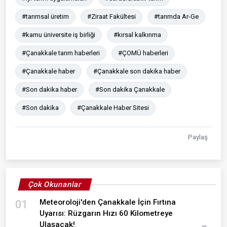
#tarımsal üretim
#Ziraat Fakültesi
#tarımda Ar-Ge
#kamu üniversite iş birliği
#kırsal kalkınma
#Çanakkale tarım haberleri
#ÇOMÜ haberleri
#Çanakkale haber
#Çanakkale son dakika haber
#Son dakika haber
#Son dakika Çanakkale
#Son dakika
#Çanakkale Haber Sitesi
Paylaş
Çok Okunanlar
Meteoroloji'den Çanakkale İçin Fırtına
01
Uyarısı: Rüzgarın Hızı 60 Kilometreye
Ulaşacak!