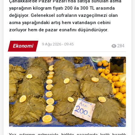
Çanakkale’de Pazar Pazarı’nda satışa sunulan asma
yaprağının kilogram fiyatı 200 ila 300 TL arasında
değişiyor. Geleneksel sofraların vazgeçilmezi olan
asma yaprağındaki artış hem vatandaşın cebini
zorluyor hem de pazar esnafını düşündürüyor.
9 Ağu 2026 - 09:45
Ekonomi
284
Yaz aylarının gelmesiyle birlikte pazarlarda kışlık hazırlık