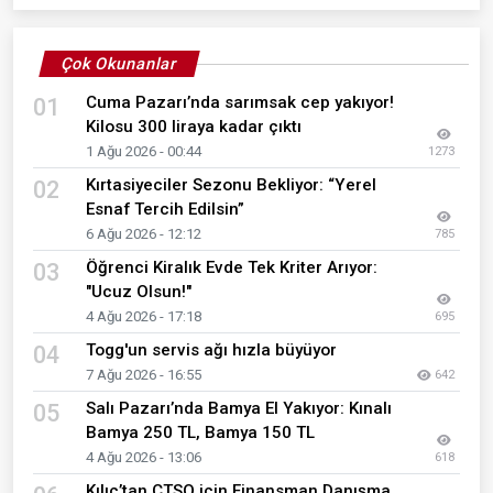
Çok Okunanlar
Cuma Pazarı’nda sarımsak cep yakıyor!
01
Kilosu 300 liraya kadar çıktı
1 Ağu 2026 - 00:44
1273
Kırtasiyeciler Sezonu Bekliyor: “Yerel
02
Esnaf Tercih Edilsin”
6 Ağu 2026 - 12:12
785
Öğrenci Kiralık Evde Tek Kriter Arıyor:
03
"Ucuz Olsun!"
4 Ağu 2026 - 17:18
695
Togg'un servis ağı hızla büyüyor
04
7 Ağu 2026 - 16:55
642
Salı Pazarı’nda Bamya El Yakıyor: Kınalı
05
Bamya 250 TL, Bamya 150 TL
4 Ağu 2026 - 13:06
618
Kılıç’tan ÇTSO için Finansman Danışma