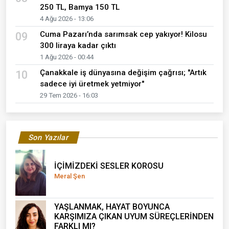
250 TL, Bamya 150 TL
4 Ağu 2026 - 13:06
Cuma Pazarı’nda sarımsak cep yakıyor! Kilosu
09
300 liraya kadar çıktı
1 Ağu 2026 - 00:44
Çanakkale iş dünyasına değişim çağrısı; "Artık
10
sadece iyi üretmek yetmiyor"
29 Tem 2026 - 16:03
Son Yazılar
İÇİMİZDEKİ SESLER KOROSU
Meral Şen
YAŞLANMAK, HAYAT BOYUNCA
KARŞIMIZA ÇIKAN UYUM SÜREÇLERİNDEN
FARKLI MI?