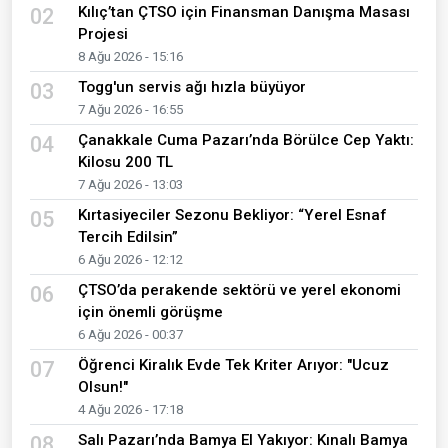
Kılıç’tan ÇTSO için Finansman Danışma Masası
02
Projesi
8 Ağu 2026 - 15:16
Togg'un servis ağı hızla büyüyor
03
7 Ağu 2026 - 16:55
Çanakkale Cuma Pazarı’nda Börülce Cep Yaktı:
04
Kilosu 200 TL
7 Ağu 2026 - 13:03
Kırtasiyeciler Sezonu Bekliyor: “Yerel Esnaf
05
Tercih Edilsin”
6 Ağu 2026 - 12:12
ÇTSO’da perakende sektörü ve yerel ekonomi
06
için önemli görüşme
6 Ağu 2026 - 00:37
Öğrenci Kiralık Evde Tek Kriter Arıyor: "Ucuz
07
Olsun!"
4 Ağu 2026 - 17:18
Salı Pazarı’nda Bamya El Yakıyor: Kınalı Bamya
08