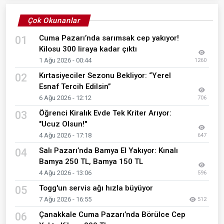
Çok Okunanlar
Cuma Pazarı’nda sarımsak cep yakıyor!
01
Kilosu 300 liraya kadar çıktı
1 Ağu 2026 - 00:44
1260
Kırtasiyeciler Sezonu Bekliyor: “Yerel
02
Esnaf Tercih Edilsin”
6 Ağu 2026 - 12:12
706
Öğrenci Kiralık Evde Tek Kriter Arıyor:
03
"Ucuz Olsun!"
4 Ağu 2026 - 17:18
647
Salı Pazarı’nda Bamya El Yakıyor: Kınalı
04
Bamya 250 TL, Bamya 150 TL
4 Ağu 2026 - 13:06
596
Togg'un servis ağı hızla büyüyor
05
7 Ağu 2026 - 16:55
512
Çanakkale Cuma Pazarı’nda Börülce Cep
06