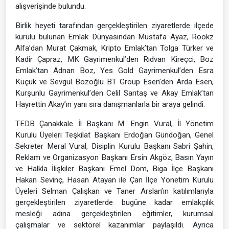
alışverişinde bulundu.
Birlik heyeti tarafından gerçekleştirilen ziyaretlerde ilçede
kurulu bulunan Emlak Dünyasından Mustafa Ayaz, Rookz
Alfa’dan Murat Çakmak, Kripto Emlak’tan Tolga Türker ve
Kadir Çapraz, MK Gayrimenkul’den Rıdvan Kireçci, Boz
Emlak’tan Adnan Boz, Yes Gold Gayrimenkul’den Esra
Küçük ve Sevgül Bozoğlu BT Group Esen’den Arda Esen,
Kurşunlu Gayrimenkul’den Celil Sarıtaş ve Akay Emlak’tan
Hayrettin Akay’ın yanı sıra danışmanlarla bir araya gelindi.
TEDB Çanakkale İl Başkanı M. Engin Vural, İl Yönetim
Kurulu Üyeleri Teşkilat Başkanı Erdoğan Gündoğan, Genel
Sekreter Meral Vural, Disiplin Kurulu Başkanı Sabri Şahin,
Reklam ve Organizasyon Başkanı Ersin Akgöz, Basın Yayın
ve Halkla İlişkiler Başkanı Emel Dom, Biga İlçe Başkanı
Hakan Sevinç, Hasan Atayan ile Çan İlçe Yönetim Kurulu
Üyeleri Selman Çalışkan ve Taner Arslan’ın katılımlarıyla
gerçekleştirilen ziyaretlerde bugüne kadar emlakçılık
mesleği adına gerçekleştirilen eğitimler, kurumsal
çalışmalar ve sektörel kazanımlar paylaşıldı. Ayrıca