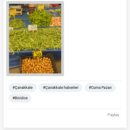
#Çanakkale
#Çanakkale haberleri
#Cuma Pazarı
#Börülce
Paylaş