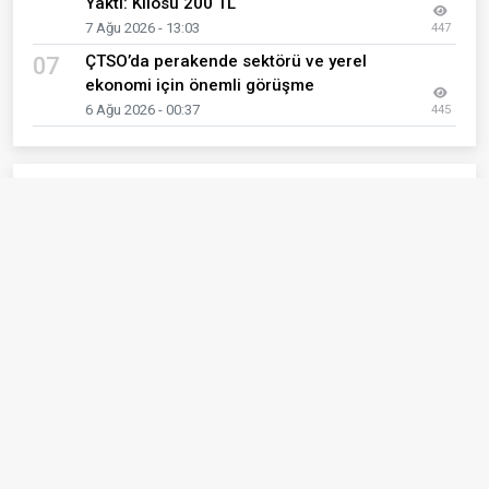
Yaktı: Kilosu 200 TL
7 Ağu 2026 - 13:03
447
ÇTSO’da perakende sektörü ve yerel
07
ekonomi için önemli görüşme
6 Ağu 2026 - 00:37
445
Son Eklenen Haberler
Togg'un servis ağı hızla büyüyor
01
7 Ağu 2026 - 16:55
Çanakkale Cuma Pazarı’nda Börülce Cep Yaktı:
02
Kilosu 200 TL
7 Ağu 2026 - 13:03
Kırtasiyeciler Sezonu Bekliyor: “Yerel Esnaf
03
Tercih Edilsin”
6 Ağu 2026 - 12:12
ÇTSO’da perakende sektörü ve yerel ekonomi
04
için önemli görüşme