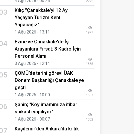
4 Ağu 2026 - 00:26
2272
Kılıç "Çanakkale'yi 12 Ay
03
Yaşayan Turizm Kenti
Yapacağız"
1 Ağu 2026 - 13:11
1977
Ezine ve Çanakkale'de İş
04
Arayanlara Fırsat: 3 Kadro İçin
Personel Alımı
3 Ağu 2026 - 12:14
1885
ÇOMÜ’de tarihi görev! ÜAK
05
Dönem Başkanlığı Çanakkale’ye
geçti
1 Ağu 2026 - 10:00
1587
Şahin; "Köy imamımıza itibar
06
suikastı yapılıyor"
1 Ağu 2026 - 00:07
1352
Kaşdemir’den Ankara’da kritik
07