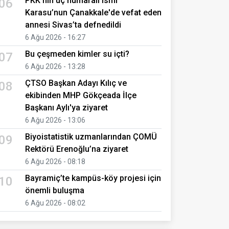
PKK’nın üç numaralı ismi
06
Karasu’nun Çanakkale'de vefat eden
annesi Sivas’ta defnedildi
6 Ağu 2026 - 16:27
Bu çeşmeden kimler su içti?
07
6 Ağu 2026 - 13:28
ÇTSO Başkan Adayı Kılıç ve
08
ekibinden MHP Gökçeada İlçe
Başkanı Aylı'ya ziyaret
6 Ağu 2026 - 13:06
Biyoistatistik uzmanlarından ÇOMÜ
09
Rektörü Erenoğlu’na ziyaret
6 Ağu 2026 - 08:18
Bayramiç’te kampüs-köy projesi için
10
önemli buluşma
6 Ağu 2026 - 08:02