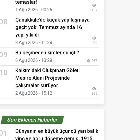
temaslar!
1 Ağu 2026 - 00:26
1197
Çanakkale’de kaçak yapılaşmaya
08
geçit yok: Temmuz ayında 16
yapı yıkıldı
3 Ağu 2026 - 11:38
959
Bu çeşmeden kimler su içti?
09
6 Ağu 2026 - 13:28
957
Kalkım'daki Olukpınarı Göleti
10
Mesire Alanı Projesinde
çalışmalar sürüyor
2 Ağu 2026 - 15:12
955
Son Eklenen Haberler
Dünyanın en büyük üçüncü yarı batık
01
vinç ve boru döşeme gemisi 1915