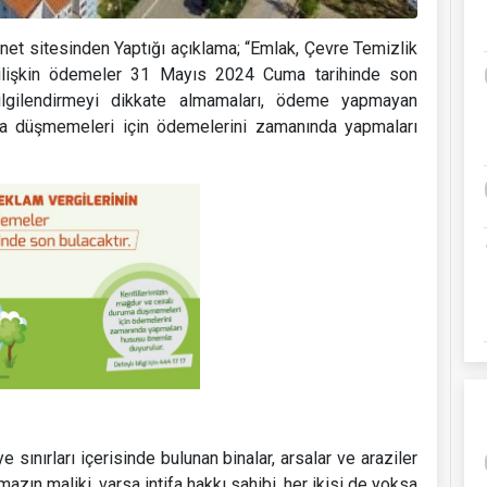
net sitesinden Yaptığı açıklama; “Emlak, Çevre Temizlik
ne ilişkin ödemeler 31 Mayıs 2024 Cuma tarihinde son
bilgilendirmeyi dikkate almamaları, ödeme yapmayan
uma düşmemeleri için ödemelerini zamanında yapmaları
sınırları içerisinde bulunan binalar, arsalar ve araziler
mazın maliki, varsa intifa hakkı sahibi, her ikisi de yoksa