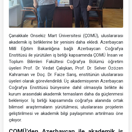
Çanakkale Onsekiz Mart Üniversitesi (ÇOMÜ), uluslararası
akademik iş birliklerine bir yenisini daha ekledi. Azerbaycan
Millî Eğitim Bakanlığına bağlı Azerbaycan Coğrafya
Enstitüsü ile yürütülen iş birliği kapsamında ÇOMÜ İnsan ve
Toplum Bilimleri Fakültesi Coğrafya Bölümü öğretim
üyeleri Prof. Dr. Vedat Çalışkan, Prof. Dr. Selver Özözen
Kahraman ve Doç. Dr. Faize Sarış, enstitünün uluslararası
üyeleri olarak görevlendirildi. Üç akademisyenin Azerbaycan
Coğrafya Enstitüsü bünyesine dahil olmasıyla birlikte iki
kurum arasındaki akademik temasların daha da güçlenmesi
bekleniyor. İş birliği kapsamında coğrafya alanında ortak
bilimsel araştırmaların yürütülmesi, uluslararası projelerin
geliştirilmesi ve akademik bilgi paylaşımının artırılması öne
çıkıyor.
ÇOMÜ’den Azerbaycan ile akademik iş