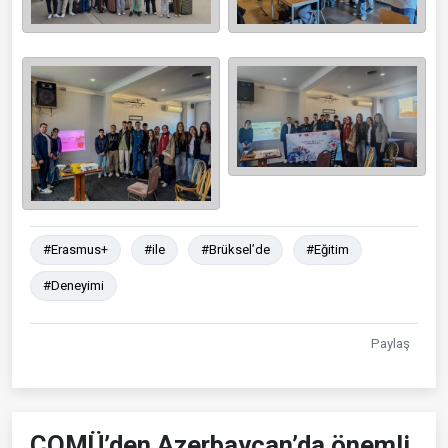
#Erasmus+
#ile
#Brüksel’de
#Eğitim
#Deneyimi
Paylaş
ÇOMÜ’den Azerbaycan’da önemli