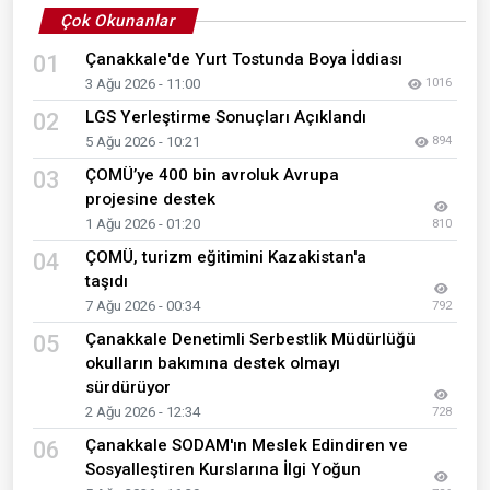
Çok Okunanlar
Çanakkale'de Yurt Tostunda Boya İddiası
01
3 Ağu 2026 - 11:00
1016
LGS Yerleştirme Sonuçları Açıklandı
02
5 Ağu 2026 - 10:21
894
ÇOMÜ’ye 400 bin avroluk Avrupa
03
projesine destek
1 Ağu 2026 - 01:20
810
ÇOMÜ, turizm eğitimini Kazakistan'a
04
taşıdı
7 Ağu 2026 - 00:34
792
Çanakkale Denetimli Serbestlik Müdürlüğü
05
okulların bakımına destek olmayı
sürdürüyor
2 Ağu 2026 - 12:34
728
Çanakkale SODAM'ın Meslek Edindiren ve
06
Sosyalleştiren Kurslarına İlgi Yoğun