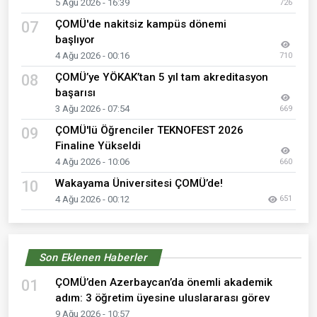
5 Ağu 2026 - 16:39
726
ÇOMÜ'de nakitsiz kampüs dönemi
07
başlıyor
4 Ağu 2026 - 00:16
710
ÇOMÜ’ye YÖKAK’tan 5 yıl tam akreditasyon
08
başarısı
3 Ağu 2026 - 07:54
669
ÇOMÜ'lü Öğrenciler TEKNOFEST 2026
09
Finaline Yükseldi
4 Ağu 2026 - 10:06
660
Wakayama Üniversitesi ÇOMÜ’de!
10
4 Ağu 2026 - 00:12
651
Son Eklenen Haberler
ÇOMÜ’den Azerbaycan’da önemli akademik
01
adım: 3 öğretim üyesine uluslararası görev
9 Ağu 2026 - 10:57