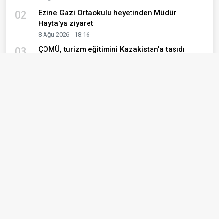
Ezine Gazi Ortaokulu heyetinden Müdür
02
Hayta'ya ziyaret
8 Ağu 2026 - 18:16
ÇOMÜ, turizm eğitimini Kazakistan'a taşıdı
03
7 Ağu 2026 - 00:34
Çanakkale SODAM'ın Meslek Edindiren ve
04
Sosyalleştiren Kurslarına İlgi Yoğun
5 Ağu 2026 - 16:39
LGS Yerleştirme Sonuçları Açıklandı
05
5 Ağu 2026 - 10:21
Eğitim Çıtası Zirveye Çıkıyor: ÇOMÜ
06
Akreditasyon Kurulu Toplandı
5 Ağu 2026 - 00:12
ÇOMÜ kalitesini tescilliyor: Yıldız Teknik
07
Üniversitesi'ne önemli ziyaret!
5 Ağu 2026 - 00:08
ÇOMÜ'lü Öğrenciler TEKNOFEST 2026 Finaline
08