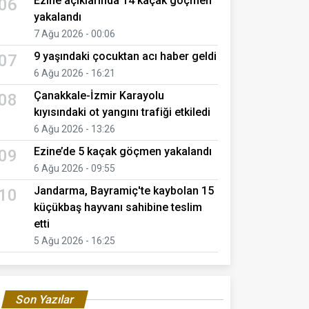
Ezine açıklarında 14 kaçak göçmen
06
yakalandı
7 Ağu 2026 - 00:06
9 yaşındaki çocuktan acı haber geldi
07
6 Ağu 2026 - 16:21
Çanakkale-İzmir Karayolu
08
kıyısındaki ot yangını trafiği etkiledi
6 Ağu 2026 - 13:26
Ezine’de 5 kaçak göçmen yakalandı
09
6 Ağu 2026 - 09:55
Jandarma, Bayramiç'te kaybolan 15
10
küçükbaş hayvanı sahibine teslim
etti
5 Ağu 2026 - 16:25
Son Yazılar