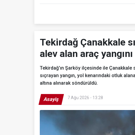
Tekirdağ Çanakkale sı
alev alan araç yangın
Tekirdağ'ın Şarköy ilçesinde ile Çanakkale 
sıçrayan yangın, yol kenarındaki otluk alana
altına alınarak söndürüldü.
7 Ağu 2026 - 13:28
Asayiş