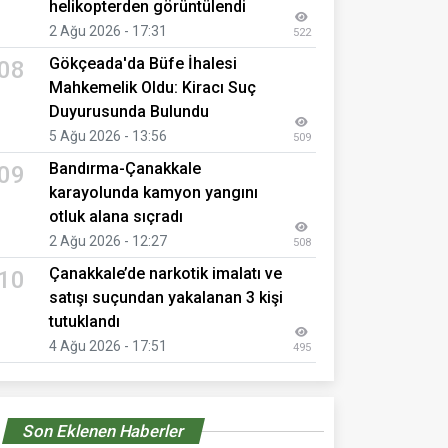
helikopterden görüntülendi
2 Ağu 2026 - 17:31
522
Gökçeada'da Büfe İhalesi
08
Mahkemelik Oldu: Kiracı Suç
Duyurusunda Bulundu
5 Ağu 2026 - 13:56
509
Bandırma-Çanakkale
09
karayolunda kamyon yangını
otluk alana sıçradı
2 Ağu 2026 - 12:27
508
Çanakkale’de narkotik imalatı ve
10
satışı suçundan yakalanan 3 kişi
tutuklandı
4 Ağu 2026 - 17:51
495
Son Eklenen Haberler