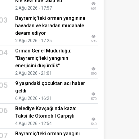
Merkezi'nde takip etti
2 Ağu 2026 - 17:57
651
Bayramiç'teki orman yangınına
03
havadan ve karadan müdahale
devam ediyor
2 Ağu 2026 - 17:25
596
Orman Genel Müdürlüğü:
04
"Bayramiç’teki yangının
enerjisini düşürdük"
2 Ağu 2026 - 21:01
590
9 yaşındaki çocuktan acı haber
05
geldi
6 Ağu 2026 - 16:21
570
Belediye Kavşağı'nda kaza:
06
Taksi ile Otomobil Çarpıştı
4 Ağu 2026 - 12:54
540
Bayramiç'teki orman yangını
07