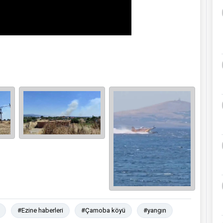
#Ezine haberleri
#Çamoba köyü
#yangın