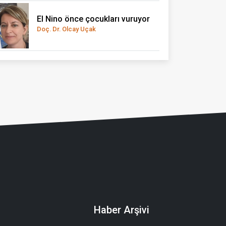
El Nino önce çocukları vuruyor
Doç. Dr. Olcay Uçak
Haber Arşivi