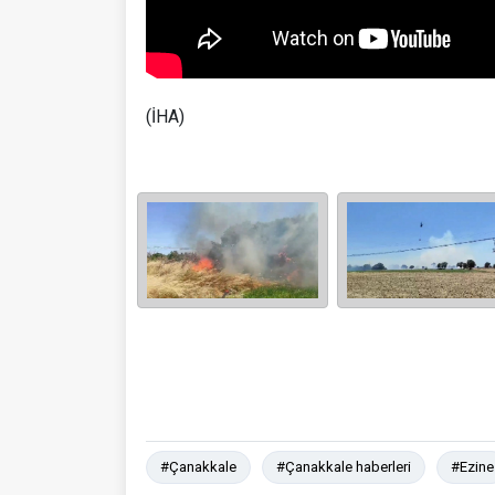
(İHA)
#Çanakkale
#Çanakkale haberleri
#Ezine