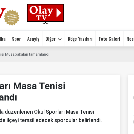
ika
Spor
Asayiş
Diğer
Köşe Yazıları
Foto Galeri
Res
nisi Müsabakaları tamamlandı
ları Masa Tenisi
andı
ıyla düzenlenen Okul Sporları Masa Tenisi
de ilçeyi temsil edecek sporcular belirlendi.