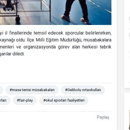
 il finallerinde temsil edecek sporcular belirlenirken,
 kaynağı oldu. İlçe Milli Eğitim Müdürlüğü, müsabakalara
tmenleri ve organizasyonda görev alan herkesi tebrik
arılar diledi.
#masa tenisi müsabakaları
#Gelibolu ortaokulları
ları
#fair-play
#okul sporları faaliyetleri
Paylaş