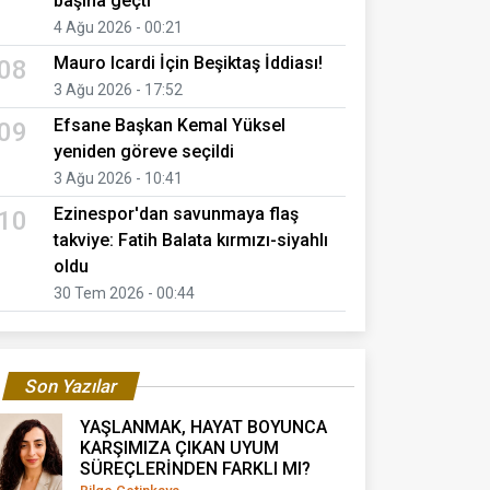
başına geçti
4 Ağu 2026 - 00:21
Mauro Icardi İçin Beşiktaş İddiası!
08
3 Ağu 2026 - 17:52
Efsane Başkan Kemal Yüksel
09
yeniden göreve seçildi
3 Ağu 2026 - 10:41
Ezinespor'dan savunmaya flaş
10
takviye: Fatih Balata kırmızı-siyahlı
oldu
30 Tem 2026 - 00:44
Son Yazılar
YAŞLANMAK, HAYAT BOYUNCA
KARŞIMIZA ÇIKAN UYUM
SÜREÇLERİNDEN FARKLI MI?