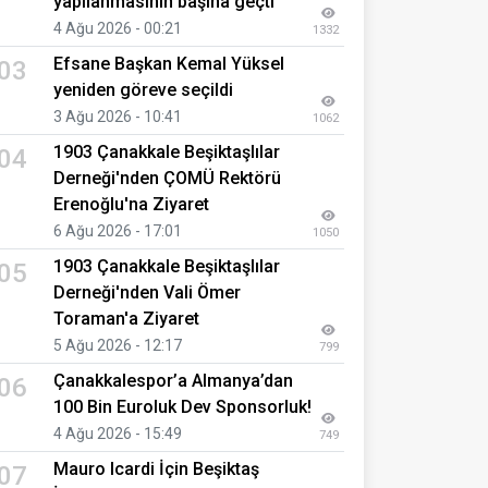
yapılanmasının başına geçti
4 Ağu 2026 - 00:21
1332
Efsane Başkan Kemal Yüksel
03
yeniden göreve seçildi
3 Ağu 2026 - 10:41
1062
1903 Çanakkale Beşiktaşlılar
04
Derneği'nden ÇOMÜ Rektörü
Erenoğlu'na Ziyaret
6 Ağu 2026 - 17:01
1050
1903 Çanakkale Beşiktaşlılar
05
Derneği'nden Vali Ömer
Toraman'a Ziyaret
5 Ağu 2026 - 12:17
799
Çanakkalespor’a Almanya’dan
06
100 Bin Euroluk Dev Sponsorluk!
4 Ağu 2026 - 15:49
749
Mauro Icardi İçin Beşiktaş
07