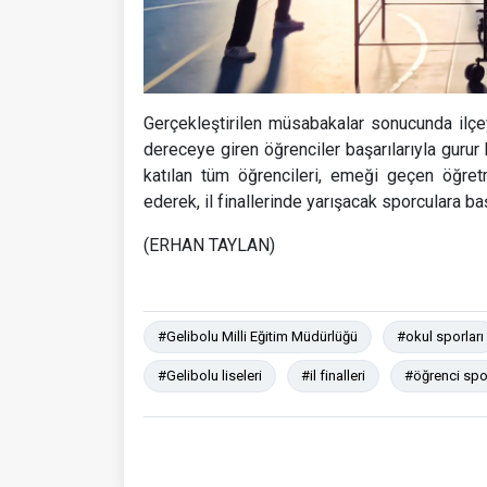
Gerçekleştirilen müsabakalar sonucunda ilçeyi
dereceye giren öğrenciler başarılarıyla gurur
katılan tüm öğrencileri, emeği geçen öğre
ederek, il finallerinde yarışacak sporculara baş
(ERHAN TAYLAN)
#Gelibolu Milli Eğitim Müdürlüğü
#okul sporları
#Gelibolu liseleri
#il finalleri
#öğrenci spor