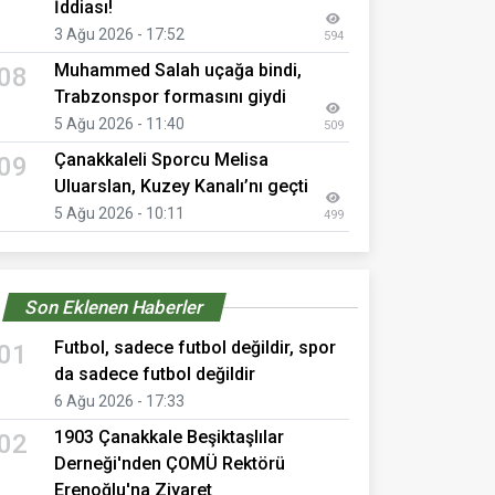
İddiası!
3 Ağu 2026 - 17:52
594
Muhammed Salah uçağa bindi,
08
Trabzonspor formasını giydi
5 Ağu 2026 - 11:40
509
Çanakkaleli Sporcu Melisa
09
Uluarslan, Kuzey Kanalı’nı geçti
5 Ağu 2026 - 10:11
499
Son Eklenen Haberler
Futbol, sadece futbol değildir, spor
01
da sadece futbol değildir
6 Ağu 2026 - 17:33
1903 Çanakkale Beşiktaşlılar
02
Derneği'nden ÇOMÜ Rektörü
Erenoğlu'na Ziyaret