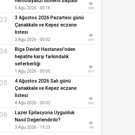
hemodiyalizi dönemi başladı
5 Ağu 2026 - 00:16
898
3 Ağustos 2026 Pazartesi günü
03
Çanakkale ve Kepez eczane
listesi
3 Ağu 2026 - 00:02
874
Biga Devlet Hastanesi’nden
04
hepatite karşı farkındalık
seferberliği
1 Ağu 2026 - 00:05
873
4 Ağustos 2026 Salı günü
05
Çanakkale ve Kepez eczane
listesi
4 Ağu 2026 - 00:02
830
Lazer Epilasyona Uygunluk
06
Nasıl Değerlendirilir?
3 Ağu 2026 - 19:23
789