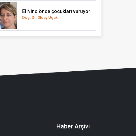
El Nino önce çocukları vuruyor
Doç. Dr. Olcay Uçak
Haber Arşivi