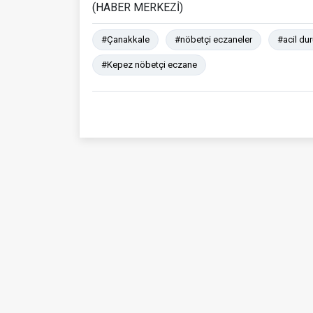
(HABER MERKEZİ)
#Çanakkale
#nöbetçi eczaneler
#acil du
#Kepez nöbetçi eczane