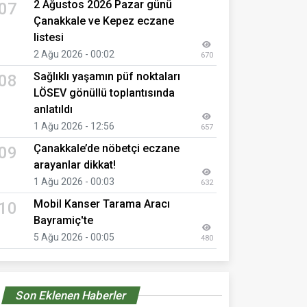
2 Ağustos 2026 Pazar günü
07
Çanakkale ve Kepez eczane
listesi
2 Ağu 2026 - 00:02
670
Sağlıklı yaşamın püf noktaları
08
LÖSEV gönüllü toplantısında
anlatıldı
1 Ağu 2026 - 12:56
657
Çanakkale’de nöbetçi eczane
09
arayanlar dikkat!
1 Ağu 2026 - 00:03
632
Mobil Kanser Tarama Aracı
10
Bayramiç'te
5 Ağu 2026 - 00:05
480
Son Eklenen Haberler