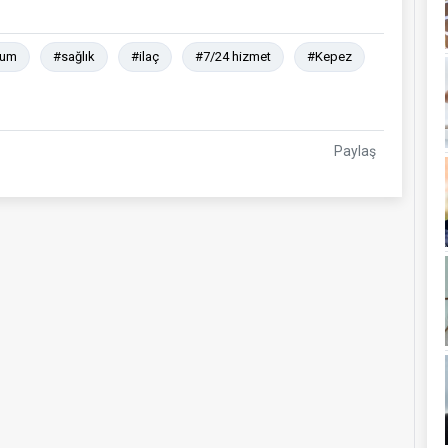
rum
#sağlık
#ilaç
#7/24 hizmet
#Kepez
Paylaş