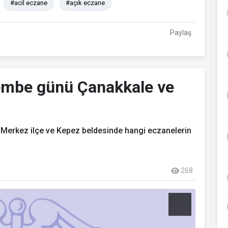
#acil eczane
#açık eczane
Paylaş
embe günü Çanakkale ve
erkez ilçe ve Kepez beldesinde hangi eczanelerin
268