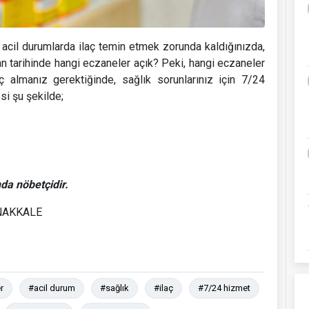
acil durumlarda ilaç temin etmek zorunda kaldığınızda,
san tarihinde hangi eczaneler açık? Peki, hangi eczaneler
aç almanız gerektiğinde, sağlık sorunlarınız için 7/24
si şu şekilde;
da nöbetçidir.
ANAKKALE
r
#acil durum
#sağlık
#ilaç
#7/24 hizmet