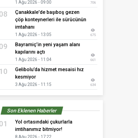
1 Ağu 2026 - 09:00
706
Çanakkale'de başıboş gezen
08
çöp konteynerleri ile sürücünün
imtahanı
1 Ağu 2026 - 13:05
675
Bayramiç’in yeni yaşam alanı
09
kapılarını açtı
1 Ağu 2026 - 11:04
661
Gelibolu’da hizmet mesaisi hız
10
kesmiyor
3 Ağu 2026 - 11:15
634
Son Eklenen Haberler
Yol ortasındaki çukurlarla
01
imtihanımız bitmiyor!
8 Ağu 2026 - 17:22