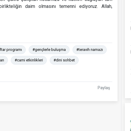
rlikteliğin daim olmasını temenni ediyoruz. Allah,
ftar programı
#gençlerle buluşma
#teravih namazı
kan
#cami etkinlikleri
#dini sohbet
Paylaş