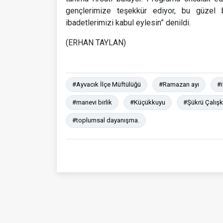
gençlerimize teşekkür ediyor, bu güzel bi
ibadetlerimizi kabul eylesin” denildi.
(ERHAN TAYLAN)
#Ayvacık İlçe Müftülüğü
#Ramazan ayı
#i
#manevi birlik
#Küçükkuyu
#Şükrü Çalış
#toplumsal dayanışma.