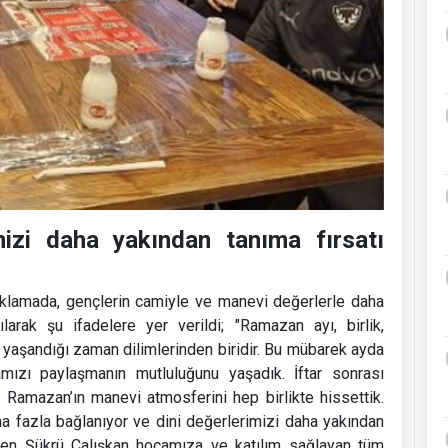
mizi daha yakından tanıma fırsatı
çıklamada, gençlerin camiyle ve manevi değerlerle daha
arak şu ifadelere yer verildi; "Ramazan ayı, birlik,
 yaşandığı zaman dilimlerinden biridir. Bu mübarek ayda
amızı paylaşmanın mutluluğunu yaşadık. İftar sonrası
a Ramazan’ın manevi atmosferini hep birlikte hissettik.
a fazla bağlanıyor ve dini değerlerimizi daha yakından
eden Şükrü Çalışkan hocamıza ve katılım sağlayan tüm