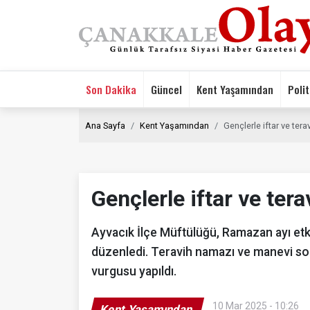
Son Dakika
Güncel
Kent Yaşamından
Polit
Ana Sayfa
Kent Yaşamından
Gençlerle iftar ve ter
Gençlerle iftar ve ter
Ayvacık İlçe Müftülüğü, Ramazan ayı etk
düzenledi. Teravih namazı ve manevi soh
vurgusu yapıldı.
10 Mar 2025 - 10:26
Kent Yaşamından