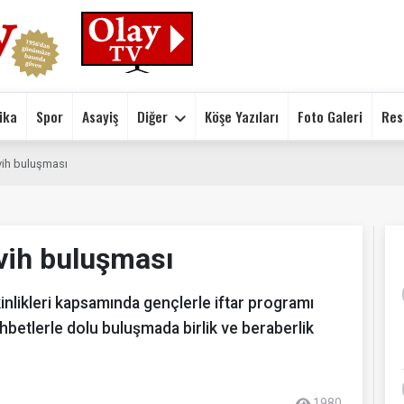
ika
Spor
Asayiş
Diğer
Köşe Yazıları
Foto Galeri
Res
avih buluşması
avih buluşması
inlikleri kapsamında gençlerle iftar programı
betlerle dolu buluşmada birlik ve beraberlik
1980