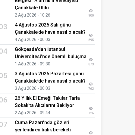
Belgesi" Alan İlk İl Belediyesi
Çanakkale Oldu
2 Ağu 2026 - 10:26
900
4 Ağustos 2026 Salı günü
03
Çanakkale’de hava nasıl olacak?
4 Ağu 2026 - 00:03
895
Gökçeada’dan İstanbul
04
Üniversitesi’nde önemli buluşma
1 Ağu 2026 - 09:30
873
3 Ağustos 2026 Pazartesi günü
05
Çanakkale’de hava nasıl olacak?
3 Ağu 2026 - 00:03
762
26 Yıllık El Emeği Takılar Tarla
06
Sokak'ta Alıcılarını Bekliyor
2 Ağu 2026 - 09:44
726
Cuma Pazarı'nda gözleri
07
şenlendiren balık bereketi