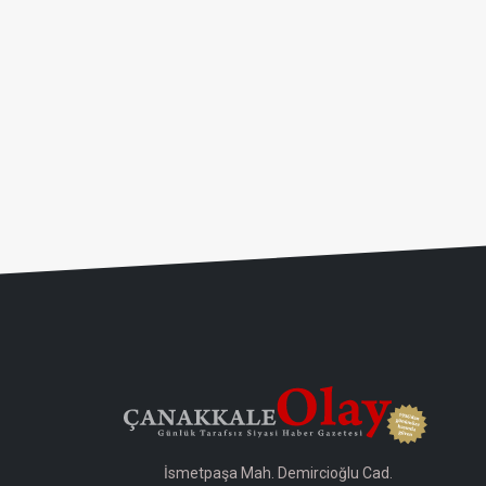
İsmetpaşa Mah. Demircioğlu Cad.