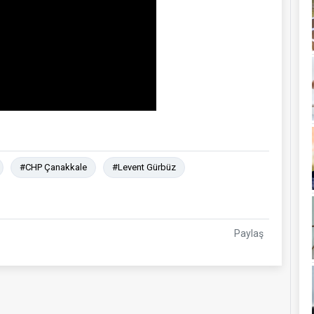
#CHP Çanakkale
#Levent Gürbüz
Paylaş