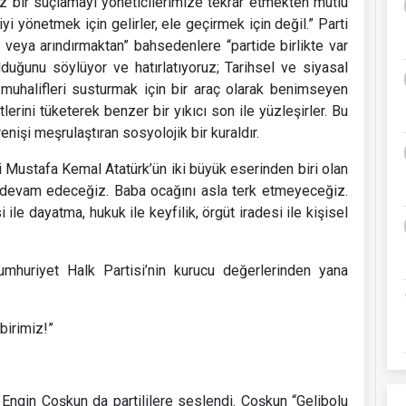
iz bir suçlamayı yöneticilerimize tekrar etmekten mutlu
iyi yönetmek için gelirler, ele geçirmek için değil.” Parti
 veya arındırmaktan” bahsedenlere “partide birlikte var
duğunu söylüyor ve hatırlatıyoruz; Tarihsel ve siyasal
 muhalifleri susturmak için bir araç olarak benimseyen
rini tüketerek benzer bir yıkıcı son ile yüzleşirler. Bu
işi meşrulaştıran sosyolojik bir kuraldır.
i Mustafa Kemal Atatürk’ün iki büyük eserinden biri olan
a devam edeceğiz. Baba ocağını asla terk etmeyeceğiz.
ile dayatma, hukuk ile keyfilik, örgüt iradesi ile kişisel
mhuriyet Halk Partisi’nin kurucu değerlerinden yana
birimiz!”
Engin Coşkun da partililere seslendi. Coşkun “Gelibolu