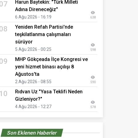
Harun Baytekin: "Türk Milleti
07
Adına Direneceğiz"
6 Ağu 2026 - 16:19
638
Yeniden Refah Partisi'nde
08
teşkilatlanma çalışmaları
sürüyor
5 Ağu 2026 - 00:25
598
MHP Gökçeada İlçe Kongresi ve
09
yeni hizmet binası açılışı 8
Ağustos'ta
2 Ağu 2026 - 08:55
590
Rıdvan Uz "Yasa Teklifi Neden
10
Gizleniyor?"
4 Ağu 2026 - 12:27
578
Son Eklenen Haberler