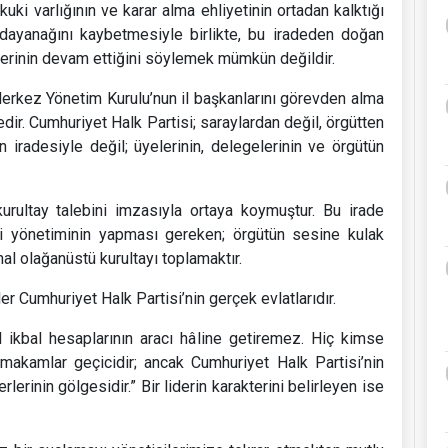
kuki varlığının ve karar alma ehliyetinin ortadan kalktığı
i dayanağını kaybetmesiyle birlikte, bu iradeden doğan
erinin devam ettiğini söylemek mümkün değildir.
Merkez Yönetim Kurulu’nun il başkanlarını görevden alma
r. Cumhuriyet Halk Partisi; saraylardan değil, örgütten
nin iradesiyle değil; üyelerinin, delegelerinin ve örgütün
rultay talebini imzasıyla ortaya koymuştur. Bu irade
 yönetiminin yapması gereken; örgütün sesine kulak
al olağanüstü kurultayı toplamaktır.
r Cumhuriyet Halk Partisi’nin gerçek evlatlarıdır.
l ikbal hesaplarının aracı hâline getiremez. Hiç kimse
 makamlar geçicidir; ancak Cumhuriyet Halk Partisi’nin
erlerinin gölgesidir.” Bir liderin karakterini belirleyen ise