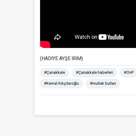
(HADİYE AYŞE İRİM)
#Çanakkale
#Çanakkale haberleri
#CHP
#Kemal Kılıçdaroğlu
#mutlak butlan