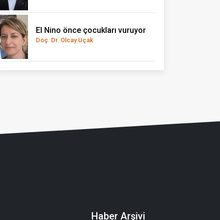
El Nino önce çocukları vuruyor
Doç. Dr. Olcay Uçak
Haber Arşivi