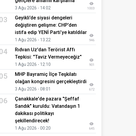
gençlere anlamlı karşılama
3 Ağu 2026 - 14:02
1003
Geyikli’de siyasi dengeleri
03
değiştiren gelişme: CHP’den
istifa edip YENİ Parti’ye katıldılar
1 Ağu 2026 - 13:22
946
Rıdvan Uz'dan Terörist Affı
04
Tepkisi: "Taviz Vermeyeceğiz"
1 Ağu 2026 - 12:10
901
MHP Bayramiç İlçe Teşkilatı
05
olağan kongresini gerçekleştirdi
3 Ağu 2026 - 08:01
672
Çanakkale'de pazara "Şeffaf
06
Sandık" kuruldu: Vatandaşın 1
dakikası politikayı
şekillendirecek!
1 Ağu 2026 - 00:20
645