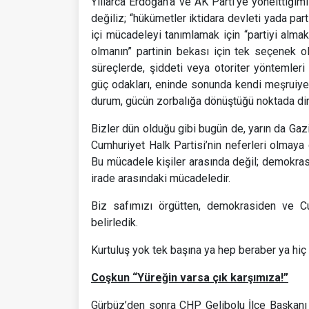
Yıllarca Erdoğan’a ve AK Parti’ye yönelttiğim
değiliz; “hükümetler iktidara devleti yada part
içi mücadeleyi tanımlamak için “partiyi almak
olmanın” partinin bekası için tek seçenek ol
süreçlerde, şiddeti veya otoriter yöntemleri
güç odakları, eninde sonunda kendi meşruiyetle
durum, gücün zorbalığa dönüştüğü noktada diren
Bizler dün olduğu gibi bugün de, yarın da Gaz
Cumhuriyet Halk Partisi’nin neferleri olmay
Bu mücadele kişiler arasında değil; demokrasi 
irade arasındaki mücadeledir.
Biz safımızı örgütten, demokrasiden ve Cu
belirledik.
Kurtuluş yok tek başına ya hep beraber ya hiç 
Coşkun “Yüreğin varsa çık karşımıza!”
Gürbüz’den sonra CHP Gelibolu İlçe Başkanı 