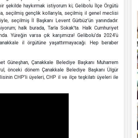
ir şekilde haykırmak istiyorum ki; Gelibolu İlçe Örgütü
a, seçilmiş gençlik kollarıyla, seçilmiş il genel meclisi
iyle, seçilmiş İl Başkanı Levent Gürbüz’ün yanındadır.
niyorum; halk burada, Tarla Sokak'ta. Halk Cumhuriyet
ında. Yüreğin varsa çık karşımıza! Gelibolu’da 2024’ü
 Çanakkale il örgütüne yaşattırmayacağı. Hep beraber
met Güneşhan, Çanakkale Belediye Başkanı Muharrem
uğrul, önceki dönem Çanakkale Belediye Başkanı Ülgür
nin CHP’li üyeleri, CHP il ve ilçe teşkilatı üyeleri ile