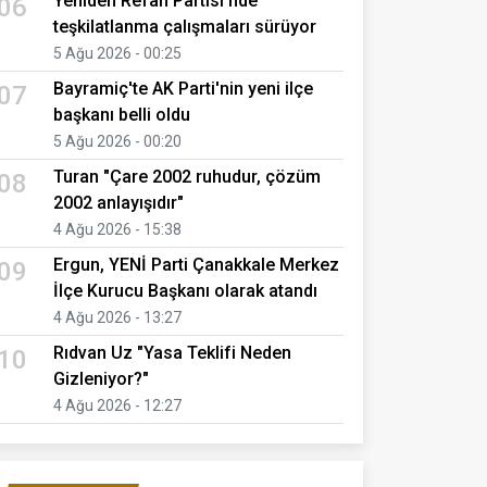
Yeniden Refah Partisi'nde
06
teşkilatlanma çalışmaları sürüyor
5 Ağu 2026 - 00:25
Bayramiç'te AK Parti'nin yeni ilçe
07
başkanı belli oldu
5 Ağu 2026 - 00:20
Turan "Çare 2002 ruhudur, çözüm
08
2002 anlayışıdır"
4 Ağu 2026 - 15:38
Ergun, YENİ Parti Çanakkale Merkez
09
İlçe Kurucu Başkanı olarak atandı
4 Ağu 2026 - 13:27
Rıdvan Uz "Yasa Teklifi Neden
10
Gizleniyor?"
4 Ağu 2026 - 12:27