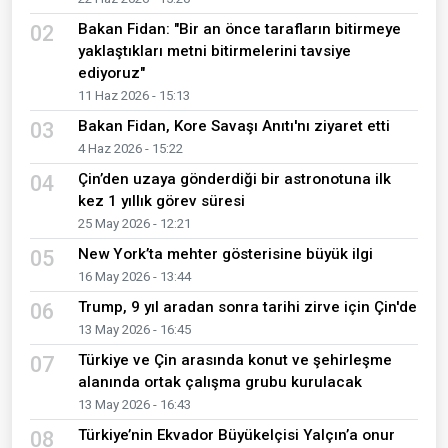
Bakan Fidan: "Bir an önce tarafların bitirmeye
02
yaklaştıkları metni bitirmelerini tavsiye
ediyoruz"
11 Haz 2026 - 15:13
Bakan Fidan, Kore Savaşı Anıtı'nı ziyaret etti
03
4 Haz 2026 - 15:22
Çin’den uzaya gönderdiği bir astronotuna ilk
04
kez 1 yıllık görev süresi
25 May 2026 - 12:21
New York’ta mehter gösterisine büyük ilgi
05
16 May 2026 - 13:44
Trump, 9 yıl aradan sonra tarihi zirve için Çin'de
06
13 May 2026 - 16:45
Türkiye ve Çin arasında konut ve şehirleşme
07
alanında ortak çalışma grubu kurulacak
13 May 2026 - 16:43
Türkiye’nin Ekvador Büyükelçisi Yalçın’a onur
08