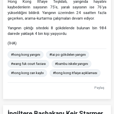
Hong Kong İtfaiye Teşkilatı, yangında hayatını
kaybedenlerin sayısının 75’e, yaralı sayısının ise 76’ya
yükseldiğini bildirdi. Yangının üzerinden 24 saatten fazla
geçerken, arama-kurtarma çalışmaları devam ediyor.
Yangının çıktığı sitedeki 8 gökdelende bulunan bin 984
dairede yaklaşık 4 bin kişi yaşıyordu.
(İHA)
#hong kong yangını
#tai po gökdelen yangını
#wang fuk court faciası
#bambu iskele yangını
#hong kong can kaybı
#hong kong itfaiye açıklaması
Paylaş
İngiltere Başbakanı Keir Starmer,