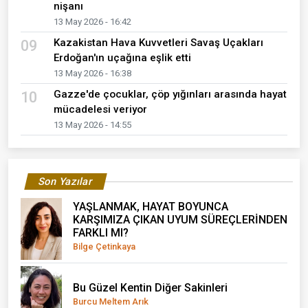
nişanı
13 May 2026 - 16:42
Kazakistan Hava Kuvvetleri Savaş Uçakları
09
Erdoğan'ın uçağına eşlik etti
13 May 2026 - 16:38
Gazze'de çocuklar, çöp yığınları arasında hayat
10
mücadelesi veriyor
13 May 2026 - 14:55
Son Yazılar
YAŞLANMAK, HAYAT BOYUNCA
KARŞIMIZA ÇIKAN UYUM SÜREÇLERİNDEN
FARKLI MI?
Bilge Çetinkaya
Bu Güzel Kentin Diğer Sakinleri
Burcu Meltem Arık