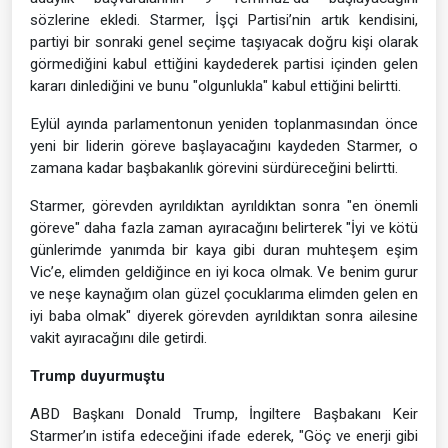
sözlerine ekledi. Starmer, İşçi Partisi’nin artık kendisini,
partiyi bir sonraki genel seçime taşıyacak doğru kişi olarak
görmediğini kabul ettiğini kaydederek partisi içinden gelen
kararı dinlediğini ve bunu "olgunlukla" kabul ettiğini belirtti.
Eylül ayında parlamentonun yeniden toplanmasından önce
yeni bir liderin göreve başlayacağını kaydeden Starmer, o
zamana kadar başbakanlık görevini sürdüreceğini belirtti.
Starmer, görevden ayrıldıktan ayrıldıktan sonra "en önemli
göreve" daha fazla zaman ayıracağını belirterek "İyi ve kötü
günlerimde yanımda bir kaya gibi duran muhteşem eşim
Vic’e, elimden geldiğince en iyi koca olmak. Ve benim gurur
ve neşe kaynağım olan güzel çocuklarıma elimden gelen en
iyi baba olmak" diyerek görevden ayrıldıktan sonra ailesine
vakit ayıracağını dile getirdi.
Trump duyurmuştu
ABD Başkanı Donald Trump, İngiltere Başbakanı Keir
Starmer’ın istifa edeceğini ifade ederek, "Göç ve enerji gibi