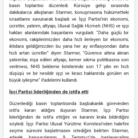
basın toplantısı düzenledi. Kürsüye gelişi sırasında
dakikalarca alkışlanan Starmer, konuşmasına hükümetteki
icraatlarını savunarak başladı ve İşçi Partisi'nin ekonomi,
ücretler, yatırım, altyapı, Ulusal Sağlık Hizmeti (NHS) ve işçi
hakları alanlarındaki başarılarını vurguladı. "Daha güçlü bir
ekonomi, rakiplerimizden daha hızlı ilerleyen bir ekonomi;
iktidara geldiğimizden bu yana her ay enflasyondan daha
hızlı artan ücretler" diyen Starmer, "Güvence altına alınan
yatırımlar, inşa edilen altyapı, kemer sıkma politikasına son
verilmesi, NHS bekleme listelerinde son 17 yılın en hızlı
düşüşü ve bir nesildir işçi ve kiracı haklarında görülen en
büyük iyileşme" ifadelerini kullandı.
İşçi Partisi liderliğinden de istifa etti
Düzenlediği basın toplantısında başbakanlık görevinden
istifa kararı aldığını duyuran Starmer, İşçi Partisi
liderliğinden de istifa ettiğini ve kararını krala bildirdiğini
söyledi. İşçi Partisi Ulusal Yürütme Komitesi’nden halefini
seçme sürecini başlatmasını istediğini belirten Starmer,
adaylık başvurularının 9 Temmuz’da başlayacağını