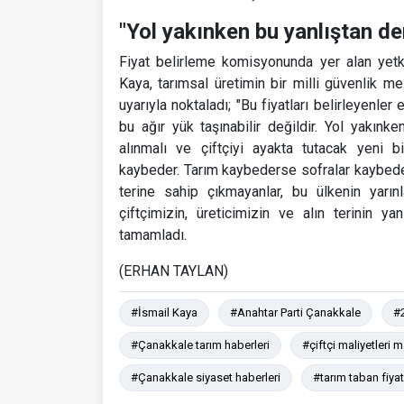
"Yol yakınken bu yanlıştan de
Fiyat belirleme komisyonunda yer alan yetki
Kaya, tarımsal üretimin bir milli güvenlik m
uyarıyla noktaladı; "Bu fiyatları belirleyenler 
bu ağır yük taşınabilir değildir. Yol yakınke
alınmalı ve çiftçiyi ayakta tutacak yeni bi
kaybeder. Tarım kaybederse sofralar kaybeder
terine sahip çıkmayanlar, bu ülkenin yarın
çiftçimizin, üreticimizin ve alın terinin
tamamladı.
(ERHAN TAYLAN)
#İsmail Kaya
#Anahtar Parti Çanakkale
#2
#Çanakkale tarım haberleri
#çiftçi maliyetleri 
#Çanakkale siyaset haberleri
#tarım taban fiyatl