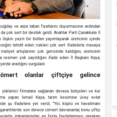
buğday ve arpa taban fiyatlarını duyurmasının ardından
a çok sert bir destek geldi. Anahtar Parti Çanakkale İl
ilişkin yazılı bir bülten yayımlayarak üreticinin içinde
eğini tehdit eden riskleri çok sert ifadelerle masaya
maliyet artışlarının çok gerisinde kaldığını, üreticinin
la resmen yok sayıldığını ifade eden İl Başkanı Kaya,
yerde aradığını vurguladı.
ömert olanlar çiftçiye gelince
de yüklenici firmalara sağlanan devasa bütçeleri ve kur
yaslama yapan İsmail Kaya, tarım kesimine üvey evlat
nde şu ifadelere yer verdi; "Yol, köprü ve havalimanı
n garantilerde son derece cömert davrananlar, konu çiftçi
 Devletin imkanlarından en fazla faydalanması gereken