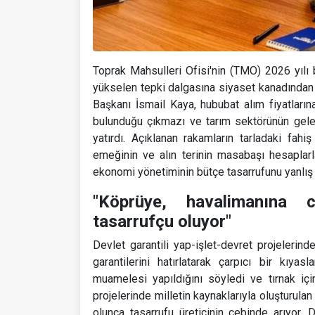
Toprak Mahsulleri Ofisi'nin (TMO) 2026 yılı 
yükselen tepki dalgasına siyaset kanadından d
Başkanı İsmail Kaya, hububat alım fiyatlarına 
bulunduğu çıkmazı ve tarım sektörünün gelec
yatırdı. Açıklanan rakamların tarladaki fahiş 
emeğinin ve alın terinin masabaşı hesaplar
ekonomi yönetiminin bütçe tasarrufunu yanlış 
"Köprüye, havalimanına c
tasarrufçu oluyor"
Devlet garantili yap-işlet-devret projelerin
garantilerini hatırlatarak çarpıcı bir kı
muamelesi yapıldığını söyledi ve tırnak içi
projelerinde milletin kaynaklarıyla oluşturula
olunca tasarrufu üreticinin cebinde arıyor.