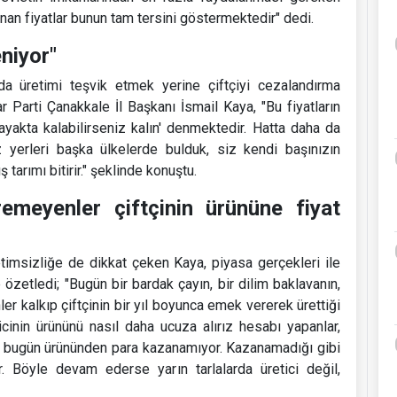
anan fiyatlar bunun tam tersini göstermektedir" dedi.
niyor"
nda üretimi teşvik etmek yerine çiftçiyi cezalandırma
arti Çanakkale İl Başkanı İsmail Kaya, "Bu fiyatların
 ayakta kalabilirseniz kalın' denmektedir. Hatta daha da
z yerleri başka ülkelerde bulduk, siz kendi başınızın
 tarımı bitirir." şeklinde konuştu.
emeyenler çiftçinin ürününe fiyat
etimsizliğe de dikkat çeken Kaya, piyasa gerçekleri ile
 özetledi; "Bugün bir bardak çayın, bir dilim baklavanın,
r kalkıp çiftçinin bir yıl boyunca emek vererek ürettiği
cinin ürününü nasıl daha ucuza alırız hesabı yapanlar,
tçi bugün ürününden para kazanamıyor. Kazanamadığı gibi
. Böyle devam ederse yarın tarlalarda üretici değil,