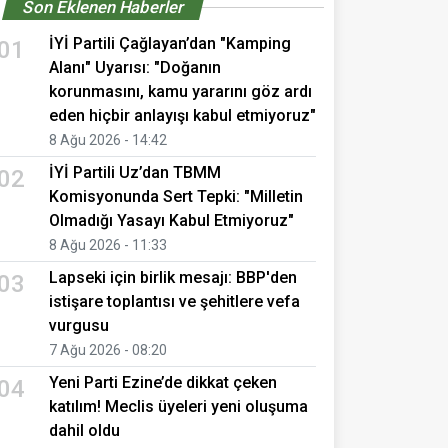
Son Eklenen Haberler
İYİ Partili Çağlayan’dan "Kamping
01
Alanı" Uyarısı: "Doğanın
korunmasını, kamu yararını göz ardı
eden hiçbir anlayışı kabul etmiyoruz"
8 Ağu 2026 - 14:42
İYİ Partili Uz’dan TBMM
02
Komisyonunda Sert Tepki: "Milletin
Olmadığı Yasayı Kabul Etmiyoruz"
8 Ağu 2026 - 11:33
Lapseki için birlik mesajı: BBP'den
03
istişare toplantısı ve şehitlere vefa
vurgusu
7 Ağu 2026 - 08:20
Yeni Parti Ezine’de dikkat çeken
04
katılım! Meclis üyeleri yeni oluşuma
dahil oldu