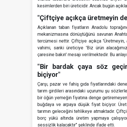
kesimlerden biri üreticidir. Ancak bugün açıkl
"Çiftçiye açıkça üretmeyin de
Açıklanan taban fiyatların Anadolu toprağı
mekanizmasına dönüştüğünü savunan Anahtar P
tercümesi nettir. Çiftçiye açıkça 'Üretmeyin,
vahimi, sanki üreticiye 'Biz ürün alacağımı
çaresine bakın' mesajı verilmektedir. Bu anlayış
"Bir bardak çaya söz geçir
biçiyor"
Çarşı, pazar ve fahiş gıda fiyatlarındaki den
tarım girdileri arasındaki uçurumu şu sözlerle
bir öğün yemeğin fiyatına denge getiremeyenle
buğdaya ve arpaya düşük fiyat biçiyor. Üreti
tarımın geleceğini tehlikeye atmaktadır. Çif
borç yükü altında üretim yapmaya çalışıyor
sessizlik kalacaktır" şeklinde ifade etti.