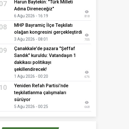
Harun Baytekin: "Türk Milleti
07
Adına Direneceğiz"
6 Ağu 2026 - 16:19
818
MHP Bayramiç İlçe Teşkilatı
08
olağan kongresini gerçekleştirdi
3 Ağu 2026 - 08:01
705
Çanakkale'de pazara "Şeffaf
09
Sandık" kuruldu: Vatandaşın 1
dakikası politikayı
şekillendirecek!
1 Ağu 2026 - 00:20
676
Yeniden Refah Partisi'nde
10
teşkilatlanma çalışmaları
sürüyor
5 Ağu 2026 - 00:25
668