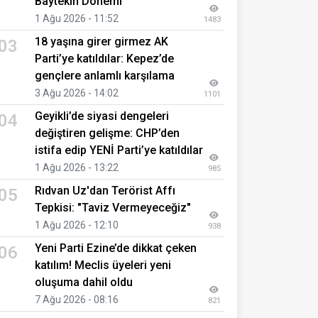
Baytekin Dönemi
1 Ağu 2026 - 11:52
1483
18 yaşına girer girmez AK
03
Parti’ye katıldılar: Kepez’de
gençlere anlamlı karşılama
3 Ağu 2026 - 14:02
1101
Geyikli’de siyasi dengeleri
04
değiştiren gelişme: CHP’den
istifa edip YENİ Parti’ye katıldılar
1 Ağu 2026 - 13:22
985
Rıdvan Uz'dan Terörist Affı
05
Tepkisi: "Taviz Vermeyeceğiz"
1 Ağu 2026 - 12:10
938
Yeni Parti Ezine’de dikkat çeken
06
katılım! Meclis üyeleri yeni
oluşuma dahil oldu
7 Ağu 2026 - 08:16
821