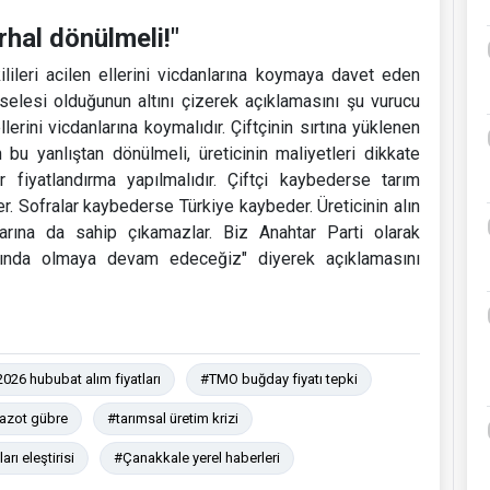
rhal dönülmeli!"
lileri acilen ellerini vicdanlarına koymaya davet eden
eselesi olduğunun altını çizerek açıklamasını şu vurucu
ellerini vicdanlarına koymalıdır. Çiftçinin sırtına yüklenen
n bu yanlıştan dönülmeli, üreticinin maliyetleri dikkate
r fiyatlandırma yapılmalıdır. Çiftçi kaybederse tarım
. Sofralar kaybederse Türkiye kaybeder. Üreticinin alın
larına da sahip çıkamazlar. Biz Anahtar Parti olarak
 yanında olmaya devam edeceğiz" diyerek açıklamasını
026 hububat alım fiyatları
#TMO buğday fiyatı tepki
mazot gübre
#tarımsal üretim krizi
arı eleştirisi
#Çanakkale yerel haberleri