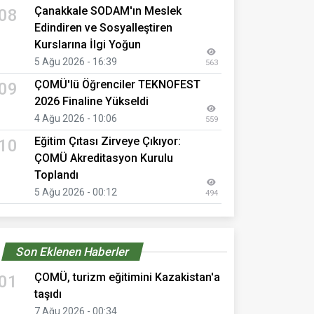
Çanakkale SODAM'ın Meslek
08
Edindiren ve Sosyalleştiren
Kurslarına İlgi Yoğun
5 Ağu 2026 - 16:39
563
ÇOMÜ'lü Öğrenciler TEKNOFEST
09
2026 Finaline Yükseldi
4 Ağu 2026 - 10:06
559
Eğitim Çıtası Zirveye Çıkıyor:
10
ÇOMÜ Akreditasyon Kurulu
Toplandı
5 Ağu 2026 - 00:12
494
Son Eklenen Haberler
ÇOMÜ, turizm eğitimini Kazakistan'a
01
taşıdı
7 Ağu 2026 - 00:34