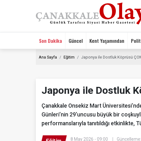
Son Dakika
Güncel
Kent Yaşamından
Polit
Ana Sayfa
Eğitim
Japonya ile Dostluk Köprüsü ÇO
Japonya ile Dostluk 
Çanakkale Onsekiz Mart Üniversitesi’n
Günleri’nin 29’uncusu büyük bir coşkuyla
performanslarıyla tanıtıldığı etkinlikte
8 May 2026 - 09:00
Güncelleme:
Eğitim