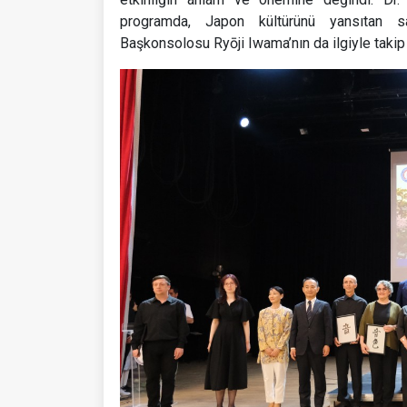
programda, Japon kültürünü yansıtan sa
Başkonsolosu Ryōji Iwama’nın da ilgiyle takip e