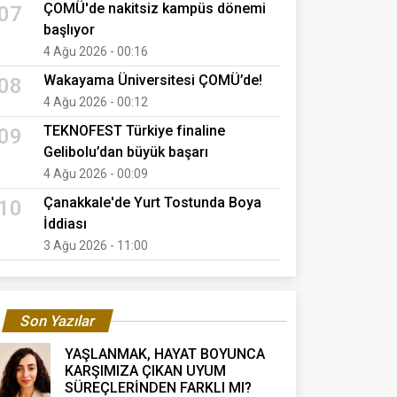
ÇOMÜ'de nakitsiz kampüs dönemi
07
başlıyor
4 Ağu 2026 - 00:16
Wakayama Üniversitesi ÇOMÜ’de!
08
4 Ağu 2026 - 00:12
TEKNOFEST Türkiye finaline
09
Gelibolu’dan büyük başarı
4 Ağu 2026 - 00:09
Çanakkale'de Yurt Tostunda Boya
10
İddiası
3 Ağu 2026 - 11:00
Son Yazılar
YAŞLANMAK, HAYAT BOYUNCA
KARŞIMIZA ÇIKAN UYUM
SÜREÇLERİNDEN FARKLI MI?