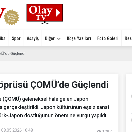
ika
Spor
Asayiş
Diğer
Köşe Yazıları
Foto Galeri
Res
MÜ’de Güçlendi
Köprüsü ÇOMÜ’de Güçlendi
de (ÇOMÜ) geleneksel hale gelen Japon
 gerçekleştirildi. Japon kültürünün eşsiz sanat
, Türk-Japon dostluğunun önemine vurgu yapıldı.
 08.05.2026 10:48
1297