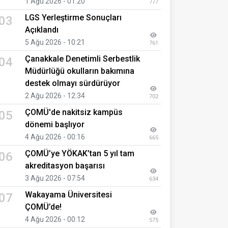
1 Ağu 2026 - 01:20
777
LGS Yerleştirme Sonuçları
03
Açıklandı
5 Ağu 2026 - 10:21
761
Çanakkale Denetimli Serbestlik
04
Müdürlüğü okulların bakımına
destek olmayı sürdürüyor
2 Ağu 2026 - 12:34
702
ÇOMÜ'de nakitsiz kampüs
05
dönemi başlıyor
4 Ağu 2026 - 00:16
665
ÇOMÜ’ye YÖKAK’tan 5 yıl tam
06
akreditasyon başarısı
3 Ağu 2026 - 07:54
634
Wakayama Üniversitesi
07
ÇOMÜ’de!
4 Ağu 2026 - 00:12
575