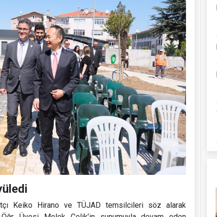
yüledi
atçı Keiko Hirano ve TÜJAD temsilcileri söz alarak
. Öğr. Üyesi Melek Çelik’in sunumuyla devam eden