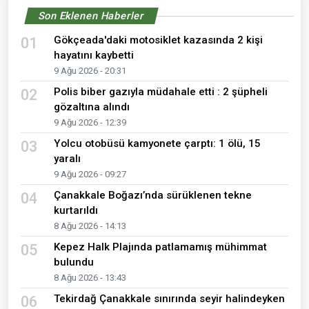
Son Eklenen Haberler
Gökçeada'daki motosiklet kazasında 2 kişi
01
hayatını kaybetti
9 Ağu 2026 - 20:31
Polis biber gazıyla müdahale etti : 2 şüpheli
02
gözaltına alındı
9 Ağu 2026 - 12:39
Yolcu otobüsü kamyonete çarptı: 1 ölü, 15
03
yaralı
9 Ağu 2026 - 09:27
Çanakkale Boğazı’nda sürüklenen tekne
04
kurtarıldı
8 Ağu 2026 - 14:13
Kepez Halk Plajında patlamamış mühimmat
05
bulundu
8 Ağu 2026 - 13:43
Tekirdağ Çanakkale sınırında seyir halindeyken
06