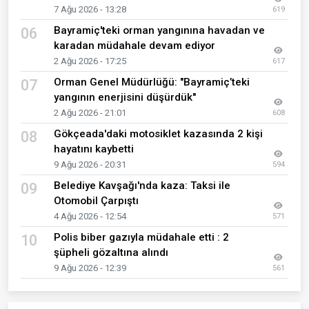
7 Ağu 2026 - 13:28
619
Bayramiç'teki orman yangınına havadan ve
06
karadan müdahale devam ediyor
2 Ağu 2026 - 17:25
617
Orman Genel Müdürlüğü: "Bayramiç’teki
07
yangının enerjisini düşürdük"
2 Ağu 2026 - 21:01
608
Gökçeada'daki motosiklet kazasında 2 kişi
08
hayatını kaybetti
9 Ağu 2026 - 20:31
594
Belediye Kavşağı'nda kaza: Taksi ile
09
Otomobil Çarpıştı
4 Ağu 2026 - 12:54
571
Polis biber gazıyla müdahale etti : 2
10
şüpheli gözaltına alındı
9 Ağu 2026 - 12:39
561