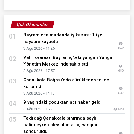
Çok Okunanlar
Bayramiç'te madende iş kazası: 1 işçi
01
hayatını kaybetti
3 Ağu 2026 - 11:26
842
Vali Toraman Bayramiç'teki yangını Yangın
02
Yönetim Merkezi'nde takip etti
2 Ağu 2026 - 17:57
680
Çanakkale Boğazı’nda sürüklenen tekne
03
kurtarıldı
8 Ağu 2026 - 14:13
637
9 yaşındaki çocuktan acı haber geldi
04
6 Ağu 2026 - 16:21
623
Tekirdağ Çanakkale sınırında seyir
05
halindeyken alev alan araç yangını
söndürüldü