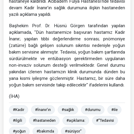
hastaneye kaldırıldı. Acıbadem Fulya Hastanesi’nde tedavisi
devam Kadir İnanır’ın sağlık durumuna ilişkin hastaneden
yazılı açıklama yapıldı.
Başhekim Prof. Dr. Hüsnü Görgen tarafından yapılan
açıklamada, "Dün hastanemize başvuran hastamız Kadir
İnanır; yapılan tıbbi değerlendirme sonrası; pnömoniye
(zatürre) bağlı gelişen solunum sıkıntısı nedeniyle yoğun
bakım servisine alınmıştır. Tedavisi, yoğun bakım şartlarında
sürdürülmekte ve entübasyon gerektirmeden uygulanan
non-invaziv solunum desteği verilmektedir. Genel durumu
yakından izlenen hastamızın klinik durumunda dünden bu
yana kısmi iyileşme gözlenmiştir. Hastamız, bir süre daha
yoğun bakım servisinde takip edilecektir" ifadelerini kullandı.
(İHA)
#Kadir
#İnanır’ın
#sağlık
#durumu
#ile
#ilgili
#hastaneden
#açıklama:
#"Tedavisi
#yoğun
#bakımda
#sürüyor"