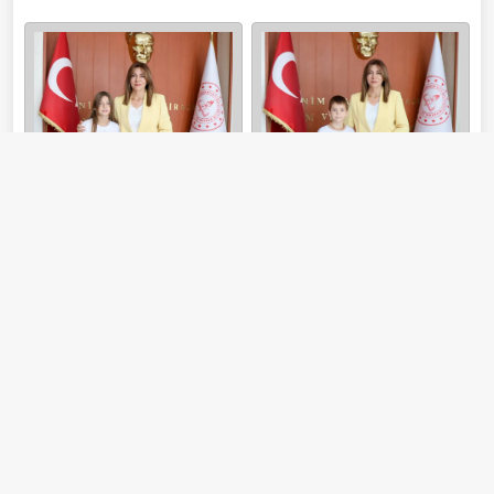
#Çanakkale
#Çanakkale haberleri
#Çanakkale İl Milli Eğitim Müdürlüğü
#Ezine
#Ezine haberleri
#Ezine Gazi Ortaokulu
Paylaş