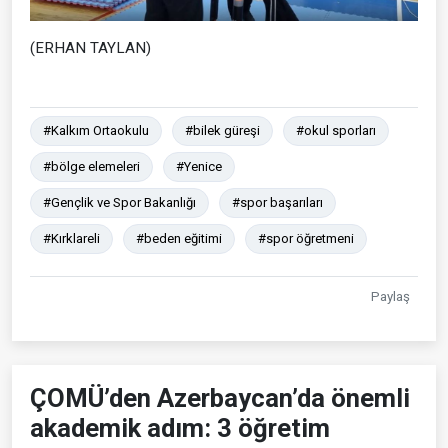
(ERHAN TAYLAN)
#Kalkım Ortaokulu
#bilek güreşi
#okul sporları
#bölge elemeleri
#Yenice
#Gençlik ve Spor Bakanlığı
#spor başarıları
#Kırklareli
#beden eğitimi
#spor öğretmeni
Paylaş
ÇOMÜ’den Azerbaycan’da önemli
akademik adım: 3 öğretim