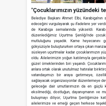
"Çocuklarımızın yüzündeki t
Belediye Başkanı Ahmet Elbi, Karabiga’nın 
edeceğini vurgulayarak şu ifadelere yer verd
de Karabiga semalarında yükseldi. Karabi
düzenlediğimiz Uçurtma Şenliği’nde çocukl
mutluluğunu yaşadık. Karne heyecanını ge
gökyüzüyle buluştururken ortaya çıkan manzar
süsleyen uçurtmalar kadar çocuklarımızın yü
oldu. Ailelerimizin yoğun katılımıyla gerçekl
güzel örneklerinden biri yaşandı. Çocuklarım
anlara ortak olarak unutulmaz hatıralar biriktir
vatandaşımızı bir araya getirmeye, özelli
sağlayacak organizasyonlar düzenlemeye deva
geleceğe dair umutlarımızın da en güçlü k
eksilmediği, dostluğun, dayanışmanın ve mut
buluşmayı diliyor; Uçurtma Şenliğimize ka
ailelerimize ve emeği geçen herkese teşekkü