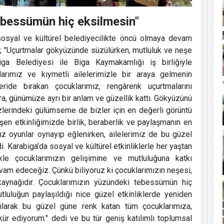
ebessümün hiç eksilmesin"
sosyal ve kültürel belediyecilikte öncü olmaya devam
i; "Uçurtmalar gökyüzünde süzülürken, mutluluk ve neşe
ga Belediyesi ile Biga Kaymakamlığı iş birliğiyle
arımız ve kıymetli ailelerimizle bir araya gelmenin
ride bırakan çocuklarımız, rengârenk uçurtmalarını
a, günümüze ayrı bir anlam ve güzellik kattı. Gökyüzünü
zlerindeki gülümseme de bizler için en değerli görüntü
eşen etkinliğimizde birlik, beraberlik ve paylaşmanın en
ız oyunlar oynayıp eğlenirken, ailelerimiz de bu güzel
di. Karabiga’da sosyal ve kültürel etkinliklerle her yaştan
kle çocuklarımızın gelişimine ve mutluluğuna katkı
m edeceğiz. Çünkü biliyoruz ki çocuklarımızın neşesi,
aynağıdır. Çocuklarımızın yüzündeki tebessümün hiç
luluğun paylaşıldığı nice güzel etkinliklerde yeniden
tılarak bu güzel güne renk katan tüm çocuklarımıza,
r ediyorum." dedi ve bu tür geniş katılımlı toplumsal