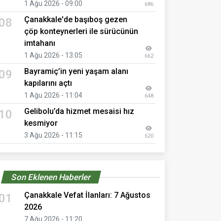
1 Ağu 2026 - 09:00
686
Çanakkale'de başıboş gezen
08
çöp konteynerleri ile sürücünün
imtahanı
1 Ağu 2026 - 13:05
662
Bayramiç’in yeni yaşam alanı
09
kapılarını açtı
1 Ağu 2026 - 11:04
648
Gelibolu’da hizmet mesaisi hız
10
kesmiyor
3 Ağu 2026 - 11:15
620
Son Eklenen Haberler
Çanakkale Vefat İlanları: 7 Ağustos
01
2026
7 Ağu 2026 - 11:20