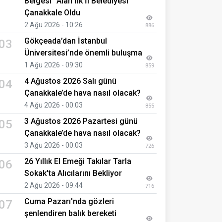
Belgesi" Alan İlk İl Belediyesi
Çanakkale Oldu
2 Ağu 2026 - 10:26
886
Gökçeada’dan İstanbul
03
Üniversitesi’nde önemli buluşma
1 Ağu 2026 - 09:30
859
4 Ağustos 2026 Salı günü
04
Çanakkale’de hava nasıl olacak?
4 Ağu 2026 - 00:03
855
3 Ağustos 2026 Pazartesi günü
05
Çanakkale’de hava nasıl olacak?
3 Ağu 2026 - 00:03
726
26 Yıllık El Emeği Takılar Tarla
06
Sokak'ta Alıcılarını Bekliyor
2 Ağu 2026 - 09:44
716
Cuma Pazarı'nda gözleri
07
şenlendiren balık bereketi