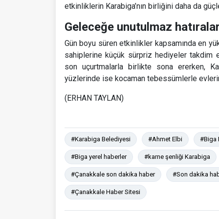
etkinliklerin Karabiga’nın birliğini daha da güçl
Geleceğe unutulmaz hatıralar
Gün boyu süren etkinlikler kapsamında en yü
sahiplerine küçük sürpriz hediyeler takdim 
son uçurtmalarla birlikte sona ererken, Kar
yüzlerinde ise kocaman tebessümlerle evlerini
(ERHAN TAYLAN)
#Karabiga Belediyesi
#Ahmet Elbi
#Biga 
#Biga yerel haberler
#karne şenliği Karabiga
#Çanakkale son dakika haber
#Son dakika ha
#Çanakkale Haber Sitesi