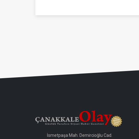
İsmetpaşa Mah. Demircioğlu Cad.