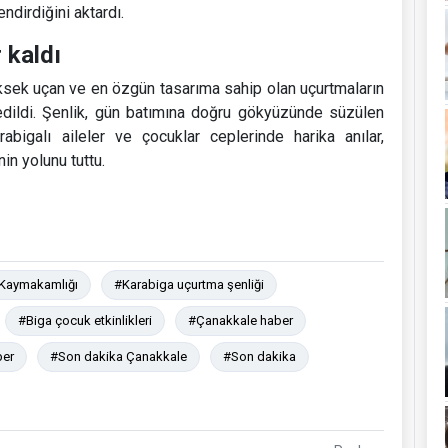
endirdiğini aktardı.
 kaldı
ksek uçan ve en özgün tasarıma sahip olan uçurtmaların
edildi. Şenlik, gün batımına doğru gökyüzünde süzülen
abigalı aileler ve çocuklar ceplerinde harika anılar,
n yolunu tuttu.
Kaymakamlığı
#Karabiga uçurtma şenliği
#Biga çocuk etkinlikleri
#Çanakkale haber
ber
#Son dakika Çanakkale
#Son dakika