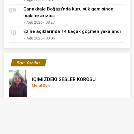
Çanakkale Boğazı'nda kuru yük gemisinde
09
makine arızası
7 Ağu 2026 - 08:27
Ezine açıklarında 14 kaçak göçmen yakalandı
10
7 Ağu 2026 - 00:06
Son Yazılar
İÇİMİZDEKİ SESLER KOROSU
Meral Şen
YAŞLANMAK, HAYAT BOYUNCA
KARŞIMIZA ÇIKAN UYUM SÜREÇLERİNDEN
FARKLI MI?
Bilge Çetinkaya