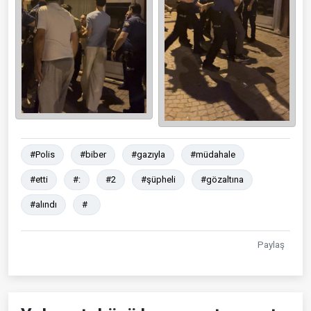
#Polis
#biber
#gazıyla
#müdahale
#etti
#:
#2
#şüpheli
#gözaltına
#alındı
#
Paylaş