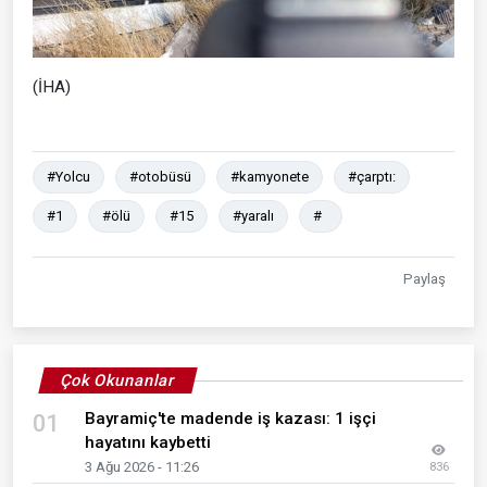
(İHA)
#Yolcu
#otobüsü
#kamyonete
#çarptı:
#1
#ölü
#15
#yaralı
#
Paylaş
Çok Okunanlar
Bayramiç'te madende iş kazası: 1 işçi
01
hayatını kaybetti
3 Ağu 2026 - 11:26
836