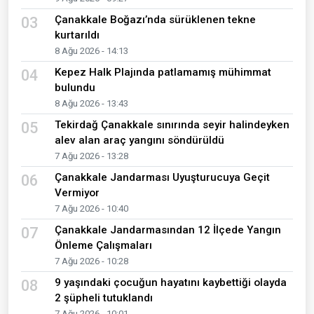
Çanakkale Boğazı’nda sürüklenen tekne
03
kurtarıldı
8 Ağu 2026 - 14:13
Kepez Halk Plajında patlamamış mühimmat
04
bulundu
8 Ağu 2026 - 13:43
Tekirdağ Çanakkale sınırında seyir halindeyken
05
alev alan araç yangını söndürüldü
7 Ağu 2026 - 13:28
Çanakkale Jandarması Uyuşturucuya Geçit
06
Vermiyor
7 Ağu 2026 - 10:40
Çanakkale Jandarmasından 12 İlçede Yangın
07
Önleme Çalışmaları
7 Ağu 2026 - 10:28
9 yaşındaki çocuğun hayatını kaybettiği olayda
08
2 şüpheli tutuklandı
7 Ağu 2026 - 10:01