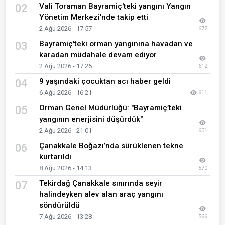
Vali Toraman Bayramiç'teki yangını Yangın
02
Yönetim Merkezi'nde takip etti
2 Ağu 2026 - 17:57
672
Bayramiç'teki orman yangınına havadan ve
03
karadan müdahale devam ediyor
2 Ağu 2026 - 17:25
612
9 yaşındaki çocuktan acı haber geldi
04
6 Ağu 2026 - 16:21
611
Orman Genel Müdürlüğü: "Bayramiç’teki
05
yangının enerjisini düşürdük"
2 Ağu 2026 - 21:01
601
Çanakkale Boğazı’nda sürüklenen tekne
06
kurtarıldı
8 Ağu 2026 - 14:13
570
Tekirdağ Çanakkale sınırında seyir
07
halindeyken alev alan araç yangını
söndürüldü
7 Ağu 2026 - 13:28
566