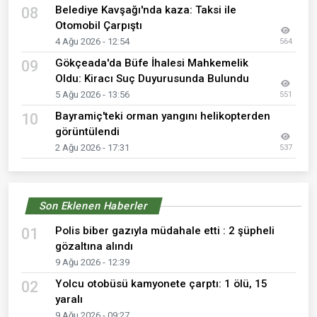
Belediye Kavşağı'nda kaza: Taksi ile
08
Otomobil Çarpıştı
4 Ağu 2026 - 12:54
564
Gökçeada'da Büfe İhalesi Mahkemelik
09
Oldu: Kiracı Suç Duyurusunda Bulundu
5 Ağu 2026 - 13:56
551
Bayramiç'teki orman yangını helikopterden
10
görüntülendi
2 Ağu 2026 - 17:31
537
Son Eklenen Haberler
Polis biber gazıyla müdahale etti : 2 şüpheli
01
gözaltına alındı
9 Ağu 2026 - 12:39
Yolcu otobüsü kamyonete çarptı: 1 ölü, 15
02
yaralı
9 Ağu 2026 - 09:27