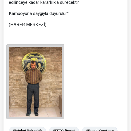
edilinceye kadar kararlılıkla sürecektir.
Kamuoyuna saygıyla duyurulur.”
(HABER MERKEZİ)
#İçişleri Bakanlığı
#FETÖ firarisi
#Burak Karatepe