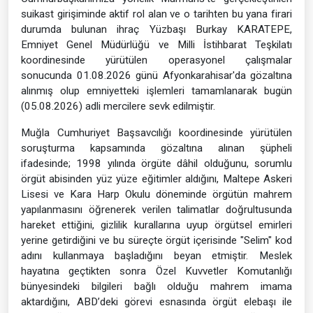
suikast girişiminde aktif rol alan ve o tarihten bu yana firari
durumda bulunan ihraç Yüzbaşı Burkay KARATEPE,
Emniyet Genel Müdürlüğü ve Milli İstihbarat Teşkilatı
koordinesinde yürütülen operasyonel çalışmalar
sonucunda 01.08.2026 günü Afyonkarahisar'da gözaltına
alınmış olup emniyetteki işlemleri tamamlanarak bugün
(05.08.2026) adli mercilere sevk edilmiştir.
Muğla Cumhuriyet Başsavcılığı koordinesinde yürütülen
soruşturma kapsamında gözaltına alınan şüpheli
ifadesinde; 1998 yılında örgüte dâhil olduğunu, sorumlu
örgüt abisinden yüz yüze eğitimler aldığını, Maltepe Askeri
Lisesi ve Kara Harp Okulu döneminde örgütün mahrem
yapılanmasını öğrenerek verilen talimatlar doğrultusunda
hareket ettiğini, gizlilik kurallarına uyup örgütsel emirleri
yerine getirdiğini ve bu süreçte örgüt içerisinde "Selim" kod
adını kullanmaya başladığını beyan etmiştir. Meslek
hayatına geçtikten sonra Özel Kuvvetler Komutanlığı
bünyesindeki bilgileri bağlı olduğu mahrem imama
aktardığını, ABD’deki görevi esnasında örgüt elebaşı ile