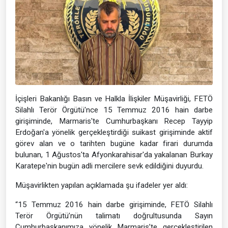
İçişleri Bakanlığı Basın ve Halkla İlişkiler Müşavirliği, FETÖ
Silahlı Terör Örgütü'nce 15 Temmuz 2016 hain darbe
girişiminde, Marmaris'te Cumhurbaşkanı Recep Tayyip
Erdoğan'a yönelik gerçekleştirdiği suikast girişiminde aktif
görev alan ve o tarihten bugüne kadar firari durumda
bulunan, 1 Ağustos'ta Afyonkarahisar'da yakalanan Burkay
Karatepe'nin bugün adli mercilere sevk edildiğini duyurdu.
Müşavirlikten yapılan açıklamada şu ifadeler yer aldı:
“15 Temmuz 2016 hain darbe girişiminde, FETÖ Silahlı
Terör Örgütü’nün talimatı doğrultusunda Sayın
Cumhurbaşkanımıza yönelik Marmaris’te gerçekleştirilen