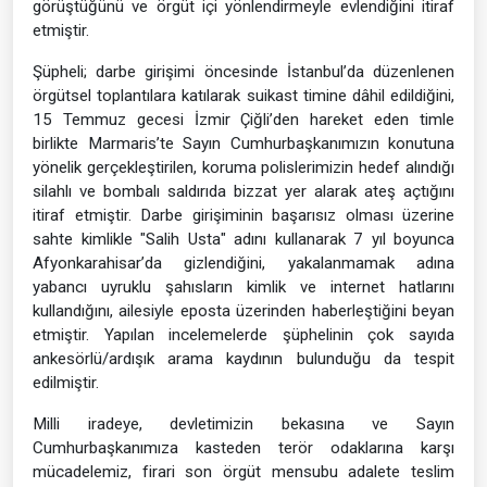
görüştüğünü ve örgüt içi yönlendirmeyle evlendiğini itiraf
etmiştir.
Şüpheli; darbe girişimi öncesinde İstanbul’da düzenlenen
örgütsel toplantılara katılarak suikast timine dâhil edildiğini,
15 Temmuz gecesi İzmir Çiğli’den hareket eden timle
birlikte Marmaris’te Sayın Cumhurbaşkanımızın konutuna
yönelik gerçekleştirilen, koruma polislerimizin hedef alındığı
silahlı ve bombalı saldırıda bizzat yer alarak ateş açtığını
itiraf etmiştir. Darbe girişiminin başarısız olması üzerine
sahte kimlikle "Salih Usta" adını kullanarak 7 yıl boyunca
Afyonkarahisar’da gizlendiğini, yakalanmamak adına
yabancı uyruklu şahısların kimlik ve internet hatlarını
kullandığını, ailesiyle eposta üzerinden haberleştiğini beyan
etmiştir. Yapılan incelemelerde şüphelinin çok sayıda
ankesörlü/ardışık arama kaydının bulunduğu da tespit
edilmiştir.
Milli iradeye, devletimizin bekasına ve Sayın
Cumhurbaşkanımıza kasteden terör odaklarına karşı
mücadelemiz, firari son örgüt mensubu adalete teslim