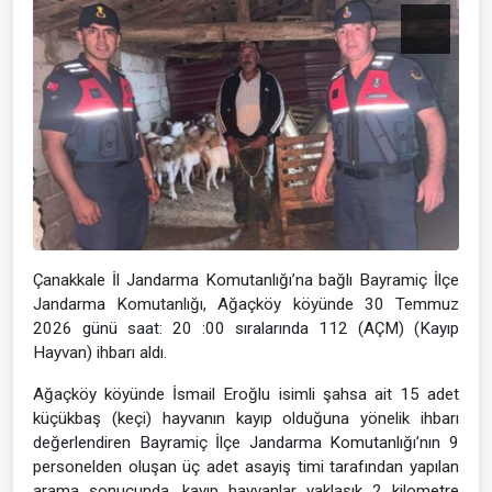
Çanakkale İl Jandarma Komutanlığı’na bağlı Bayramiç İlçe
Jandarma Komutanlığı, Ağaçköy köyünde 30 Temmuz
2026 günü saat: 20 :00 sıralarında 112 (AÇM) (Kayıp
Hayvan) ihbarı aldı.
Ağaçköy köyünde İsmail Eroğlu isimli şahsa ait 15 adet
küçükbaş (keçi) hayvanın kayıp olduğuna yönelik ihbarı
değerlendiren Bayramiç İlçe Jandarma Komutanlığı’nın 9
personelden oluşan üç adet asayiş timi tarafından yapılan
arama sonucunda, kayıp hayvanlar yaklaşık 2 kilometre