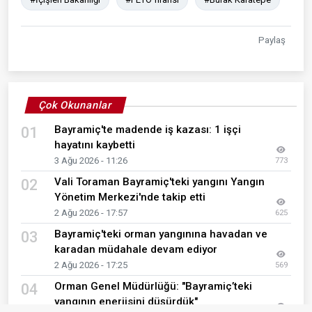
Paylaş
Çok Okunanlar
Bayramiç'te madende iş kazası: 1 işçi
01
hayatını kaybetti
3 Ağu 2026 - 11:26
773
Vali Toraman Bayramiç'teki yangını Yangın
02
Yönetim Merkezi'nde takip etti
2 Ağu 2026 - 17:57
625
Bayramiç'teki orman yangınına havadan ve
03
karadan müdahale devam ediyor
2 Ağu 2026 - 17:25
569
Orman Genel Müdürlüğü: "Bayramiç’teki
04
yangının enerjisini düşürdük"