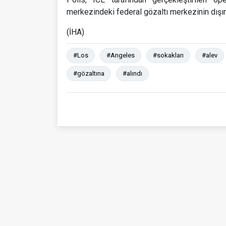
merkezindeki federal gözaltı merkezinin dışın
(İHA)
#Los
#Angeles
#sokakları
#alev
#gözaltına
#alındı