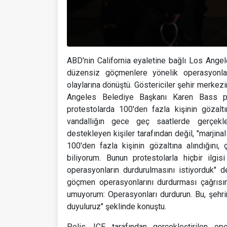
ABD'nin California eyaletine bağlı Los Ange
düzensiz göçmenlere yönelik operasyonları
olaylarına dönüştü. Göstericiler şehir merkezin
Angeles Belediye Başkanı Karen Bass paza
protestolarda 100'den fazla kişinin gözaltın
vandallığın gece geç saatlerde gerçekleşt
destekleyen kişiler tarafından değil, "marjinal
100'den fazla kişinin gözaltına alındığını,
biliyorum. Bunun protestolarla hiçbir ilgi
operasyonların durdurulmasını istiyorduk"
göçmen operasyonlarını durdurması çağrısın
umuyorum: Operasyonları durdurun. Bu, şehr
duyuluruz" şeklinde konuştu.
Polis, ICE tarafından gerçekleştirilen op