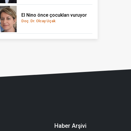
El Nino önce çocukları vuruyor
Doç. Dr. Olcay Uçak
Haber Arşivi