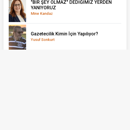
"BİR ŞEY OLMAZ" DEDİĞİMİZ YERDEN
YANIYORUZ
Mine Kandaz
Gazetecilik Kimin İçin Yapılıyor?
Yusuf Sonkurt
Gemileri Yakma Zamanı Gelmiştir
Konuk Yazar
Ayvacık: Bir İlçe Değil, Yaşayan Bir Açık
Hava Müzesi
Erhan Taylan
BİZİ BİZ YAPAN ÖZNELER...
Emine Alkan