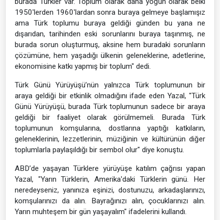
burada Türkler var. Toplum olarak daha yoğun olarak belki
1950'lerden 1960'lardan sonra buraya gelmeye başlamışız
ama Türk toplumu buraya geldiği günden bu yana ne
dışarıdan, tarihinden eski sorunlarını buraya taşınmış, ne
burada sorun oluşturmuş, aksine hem buradaki sorunların
çözümüne, hem yaşadığı ülkenin geleneklerine, adetlerine,
ekonomisine katkı yapmış bir toplum" dedi.
Türk Günü Yürüyüşü’nün yalnızca Türk toplumunun bir
araya geldiği bir etkinlik olmadığını ifade eden Yazal, "Türk
Günü Yürüyüşü, burada Türk toplumunun sadece bir araya
geldiği bir faaliyet olarak görülmemeli. Burada Türk
toplumunun komşularına, dostlarına yaptığı katkıların,
geleneklerinin, lezzetlerinin, müziğinin ve kültürünün diğer
toplumlarla paylaşıldığı bir sembol olur" diye konuştu.
ABD’de yaşayan Türklere yürüyüşe katılım çağrısı yapan
Yazal, "Yarın Türklerin, Amerika'daki Türklerin günü. Her
neredeyseniz, yanınıza eşinizi, dostunuzu, arkadaşlarınızı,
komşularınızı da alın. Bayrağınızı alın, çocuklarınızı alın.
Yarın muhteşem bir gün yaşayalım" ifadelerini kullandı.