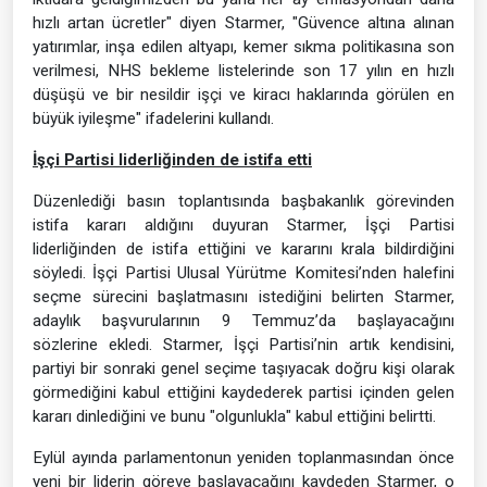
hızlı artan ücretler" diyen Starmer, "Güvence altına alınan
yatırımlar, inşa edilen altyapı, kemer sıkma politikasına son
verilmesi, NHS bekleme listelerinde son 17 yılın en hızlı
düşüşü ve bir nesildir işçi ve kiracı haklarında görülen en
büyük iyileşme" ifadelerini kullandı.
İşçi Partisi liderliğinden de istifa etti
Düzenlediği basın toplantısında başbakanlık görevinden
istifa kararı aldığını duyuran Starmer, İşçi Partisi
liderliğinden de istifa ettiğini ve kararını krala bildirdiğini
söyledi. İşçi Partisi Ulusal Yürütme Komitesi’nden halefini
seçme sürecini başlatmasını istediğini belirten Starmer,
adaylık başvurularının 9 Temmuz’da başlayacağını
sözlerine ekledi. Starmer, İşçi Partisi’nin artık kendisini,
partiyi bir sonraki genel seçime taşıyacak doğru kişi olarak
görmediğini kabul ettiğini kaydederek partisi içinden gelen
kararı dinlediğini ve bunu "olgunlukla" kabul ettiğini belirtti.
Eylül ayında parlamentonun yeniden toplanmasından önce
yeni bir liderin göreve başlayacağını kaydeden Starmer, o