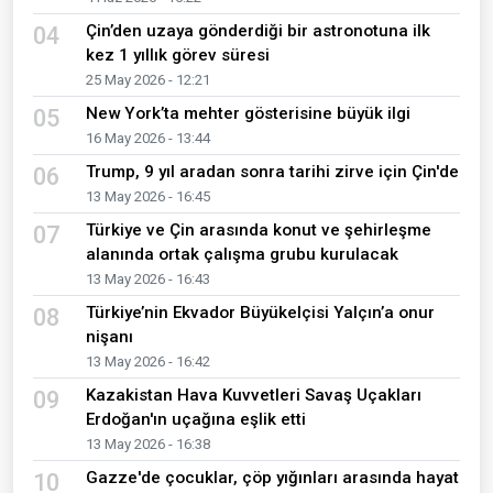
Çin’den uzaya gönderdiği bir astronotuna ilk
04
kez 1 yıllık görev süresi
25 May 2026 - 12:21
New York’ta mehter gösterisine büyük ilgi
05
16 May 2026 - 13:44
Trump, 9 yıl aradan sonra tarihi zirve için Çin'de
06
13 May 2026 - 16:45
Türkiye ve Çin arasında konut ve şehirleşme
07
alanında ortak çalışma grubu kurulacak
13 May 2026 - 16:43
Türkiye’nin Ekvador Büyükelçisi Yalçın’a onur
08
nişanı
13 May 2026 - 16:42
Kazakistan Hava Kuvvetleri Savaş Uçakları
09
Erdoğan'ın uçağına eşlik etti
13 May 2026 - 16:38
Gazze'de çocuklar, çöp yığınları arasında hayat
10