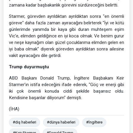
zamana kadar başbakanlık görevini sürdüreceğini belirtti.
Starmer, görevden ayrıldıktan ayrıldıktan sonra "en önemli
göreve" daha fazla zaman ayıracağını belirterek "İyi ve kötü
günlerimde yanımda bir kaya gibi duran muhteşem eşim
Vic’e, elimden geldiğince en iyi koca olmak. Ve benim gurur
ve neşe kaynağım olan güzel çocuklarıma elimden gelen en
iyi baba olmak" diyerek görevden ayrıldıktan sonra ailesine
vakit ayıracağını dile getirdi.
Trump duyurmuştu
ABD Başkanı Donald Trump, İngiltere Başbakanı Keir
Starmer’ın istifa edeceğini ifade ederek, "Göç ve enerji gibi
iki çok önemli konuda ciddi şekilde başarısız oldu.
Kendisine başarılar diliyorum" demişti.
(İHA)
#dış haberleri
#dünya haberleri
#İngiltere
#Keir Starmer
#Donald Trump