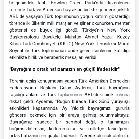
bölgesindeki tarihi Bowling Green Parkı’nda düzenlenen
törende Türk ve Amerikan bayrakları birlikte göndere çekildi.
ABD’de yaşayan Türk toplumunun yoğun katılım gösterdiği
törende iki ülkenin milli marşları ve şiirler okunurken, mehter
gösterisi de büyük ilgi gördü. Türkiye’nin New York
Başkonsolosu Büyükelçi Muhittin Ahmet Yazal, Kuzey
Kıbrıs Türk Cumhuriyeti (KKTC) New York Temsilcisi Murat
Soysal ile Türk toplumunun önde gelen isimlerinin katıldığı
etkinlikte birlik ve beraberlik mesajları verildi.
"Bayrağımız ortak hafızamızın en güçlü ifadesidir"
Törenin açılış konuşmasını yapan Türk-Amerikan Dernekleri
Federasyonu Başkanı Gülay Aydemir, Türk bayrağının
taşıdığı anlam ve Türk toplumunun ABD’deki birlik ruhuna
dikkat çekti. Aydemir, "Bugün burada Türk Günü yürüyüşü
etkinlikleri kapsamında Ay Yıldızlı bayrağımızı gururla
göndere çekmek için bir araya gelmiş bulunmaktayız.
Bayrağımız sadece bir sembol değil, o tarihimizin,
bağımsızlığımızın, kültürümüzün ve milletçe taşıdığımız
ortak hafızanın en güçlü ifadesidir. Nerede olursak olalım, o