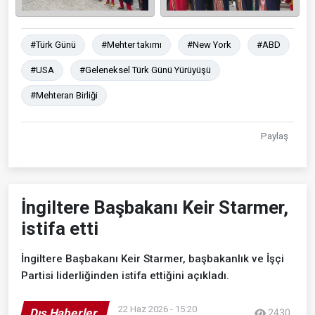
#Türk Günü
#Mehter takımı
#New York
#ABD
#USA
#Geleneksel Türk Günü Yürüyüşü
#Mehteran Birliği
Paylaş
İngiltere Başbakanı Keir Starmer,
istifa etti
İngiltere Başbakanı Keir Starmer, başbakanlık ve İşçi
Partisi liderliğinden istifa ettiğini açıkladı.
22 Haz 2026 - 15:20
Dış Haberler
2430